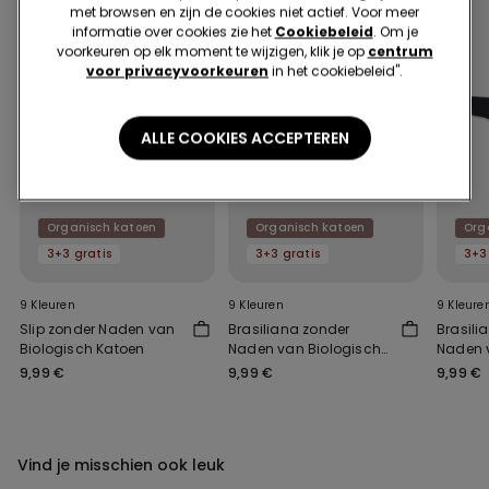
met browsen en zijn de cookies niet actief. Voor meer
informatie over cookies zie het
Cookiebeleid
. Om je
voorkeuren op elk moment te wijzigen, klik je op
centrum
voor privacyvoorkeuren
in het cookiebeleid".
ALLE COOKIES ACCEPTEREN
Organisch katoen
Organisch katoen
Org
3+3 gratis
3+3 gratis
3+3
9 Kleuren
9 Kleuren
9 Kleure
Slip zonder Naden van
Brasiliana zonder
Brasili
Biologisch Katoen
Naden van Biologisch
Naden 
Katoen
Katoen
9,99 €
9,99 €
9,99 €
Vind je misschien ook leuk