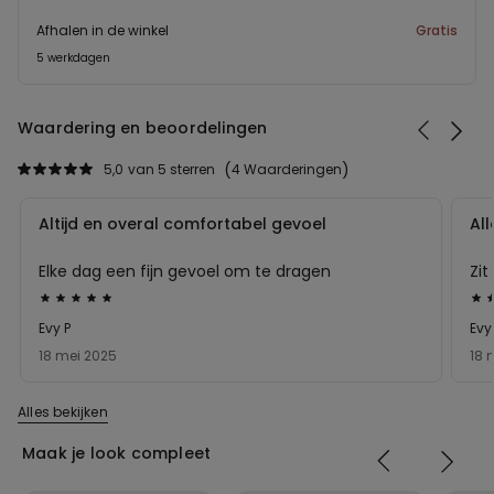
Afhalen in de winkel
Gratis
5 werkdagen
Waardering en beoordelingen
5,0
van 5 sterren
4 Waarderingen
Altijd en overal comfortabel gevoel
Al
Elke dag een fijn gevoel om te dragen
Zit
5
5
op
op
Evy P
Evy
5
5
18 mei 2025
18 
beoordeeld
be
Alles bekijken
Maak je look compleet