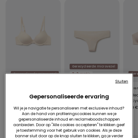
Gerecycleerde microvezel
Gerecycleerde microvezel
3+3 gratis
Ger
Sluiten
4 Kleuren
9 Kleuren
5 Kleure
Venice push-up bh met
Brasiliano in
Bandea
Gepersonaliseerde ervaring
vulling, van microvezel
gerecycled microvezel,
Gerecyc
zonder zoom
en Gevu
19,99 €
9,99 €
20,99 
Wil je je navigatie te personaliseren met exclusieve inhoud?
Aan de hand van profileringscookies kunnen we je
gepersonaliseerde inhoud en reclameboodschappen
Voltooi de promotie
3+3 gratis
aanbieden. Door op "Alle cookies accepteren" te klikken geef
je toestemming voor het gebruik van cookies. Als je deze
banner sluit door op de knop sluiten te klikken, ga je verder