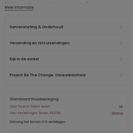
Dit kledingstuk is gemaakt van gerecycled Econyl ®-nylon,
Meer informatie
gewonnen uit productieafval, visnetten en tapijten. Econyl ® heeft
dezelfde kwaliteiten als het oorspronkelijke nylon, maar kan
onbeperkt worden gerecycled en opnieuw vormgegeven. Dat
Samenstelling & Onderhoud
bespaart energie, dringt de uitstoot terug en geeft een nieuw
leven aan afval dat anders zou worden weggegooid.
Verzending en retourzendingen
Kijk in de winkel
Project Be The Change: traceerbaarheid
Standaard thuisbezorging
Voor Tezenis Talent leden
1€
Voor bestellingen boven 49,00€
Gratis
Ontvang het binnen 4-5 werkdagen