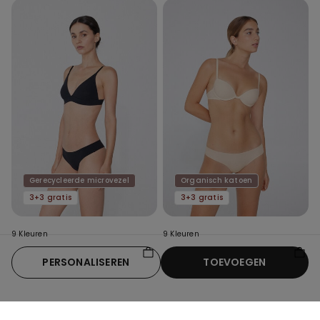
Gerecycleerde microvezel
Organisch katoen
3+3 gratis
3+3 gratis
9 Kleuren
9 Kleuren
Brasiliano in gerecycled
Slip zonder Naden van
PERSONALISEREN
TOEVOEGEN
microvezel, zonder zoom
Biologisch Katoen
9,99 €
9,99 €