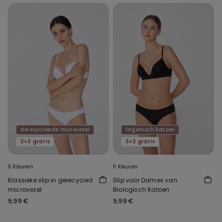
Gerecycleerde microvezel
Organisch katoen
3+3 gratis
3+3 gratis
5 Kleuren
11 Kleuren
Klassieke slip in gerecycled
Slip voor Dames van
microvezel
Biologisch Katoen
9,99 €
9,99 €