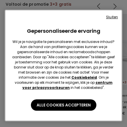
Voltooi de promotie
3+3 gratis
Sluiten
Gepersonaliseerde ervaring
Wil je je navigatie te personaliseren met exclusieve inhoud?
Aan de hand van profileringscookies kunnen we je
gepersonaliseerde inhoud en reclameboodschappen
aanbieden. Door op "Alle cookies accepteren" te klikken geef
je toestemming voor het gebruik van cookies. Als je deze
banner sluit door op de knop sluiten te klikken, ga je verder
met browsen en zijn de cookies niet actief. Voor meer
Organisch katoen
informatie over cookies zie het
Cookiebeleid
. Om je
voorkeuren op elk moment te wijzigen, klik je op
centrum
3+3 gratis
3+3 gratis
3+3
voor privacyvoorkeuren
in het cookiebeleid".
6 Kleuren
8 Kleuren
7 Kleure
Boxer van
Slip van Biologisch
Boxer v
ALLE COOKIES ACCEPTEREN
Stretchkatoen
Katoen met
Elastie
Contrasterende
11,99 €
11,99 €
11,99 €
Randen en Logo