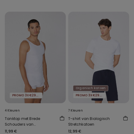
Heren
Organisch katoen
PROMO 3X€29.99
PROMO 3X€29.99
4 Kleuren
7 Kleuren
Tanktop met Brede
T-shirt van Biologisch
Schouders van
Stretchkatoen
Stretchkatoen
11,99 €
12,99 €