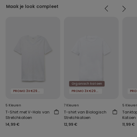
Maak je look compleet
Organisch katoen
PROMO 3X€29.99
PROMO 3X€29.99
5 Kleuren
7 Kleuren
5 Kleure
T-Shirt met V-Hals van
T-shirt van Biologisch
Tankto
Stretchkatoen
Stretchkatoen
Katoen
Schoud
14,99 €
12,99 €
11,99 €
Heren