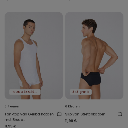
PROMO 3X€29.99
3+3 gratis
5 Kleuren
6 Kleuren
Tanktop van Geribd Katoen
Slip van Stretchkatoen
met Brede
11,99 €
Schouderbandjes voor
11,99 €