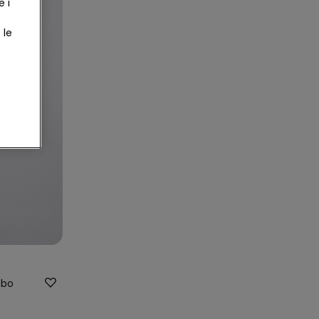
e i
e
 le
mbo