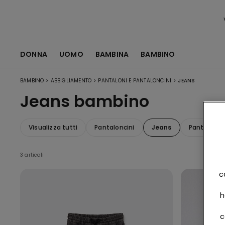
DONNA
UOMO
BAMBINA
BAMBINO
>
>
>
BAMBINO
ABBIGLIAMENTO
PANTALONI E PANTALONCINI
JEANS
Jeans bambino
Visualizza tutti
Pantaloncini
Jeans
Pantaloni
3 articoli
c
h
c