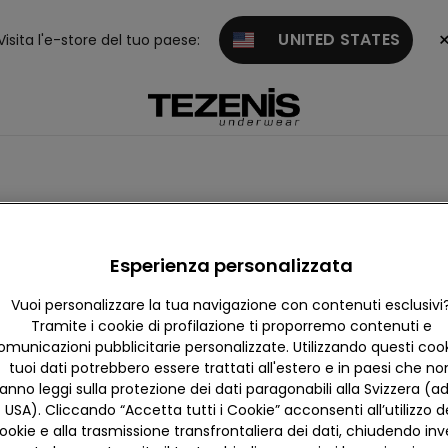
UNITED STATES
Visita l'e-store del tuo paese:
Esperienza personalizzata
Vuoi personalizzare la tua navigazione con contenuti esclusivi
Tramite i cookie di profilazione ti proporremo contenuti e
omunicazioni pubblicitarie personalizzate. Utilizzando questi cooki
tuoi dati potrebbero essere trattati all'estero e in paesi che no
anno leggi sulla protezione dei dati paragonabili alla Svizzera (ad
USA). Cliccando “Accetta tutti i Cookie” acconsenti all’utilizzo d
ookie e alla trasmissione transfrontaliera dei dati, chiudendo in