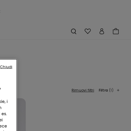
×
Chiudi
?
Rimuovi filtri
Filtra
(1)
e, i
n
 es.
ei
vece