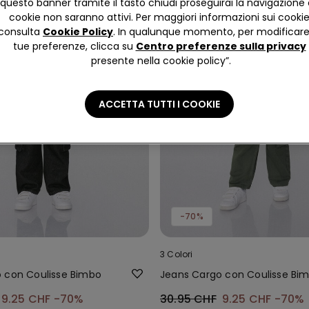
questo banner tramite il tasto chiudi proseguirai la navigazione 
cookie non saranno attivi. Per maggiori informazioni sui cooki
consulta
Cookie Policy
. In qualunque momento, per modificare
tue preferenze, clicca su
Centro preferenze sulla privacy
presente nella cookie policy”.
ACCETTA TUTTI I COOKIE
-70%
3 Colori
 con Coulisse Bimbo
Jeans Cargo con Coulisse Bi
9.25 CHF
-70%
30.95 CHF
9.25 CHF
-70%