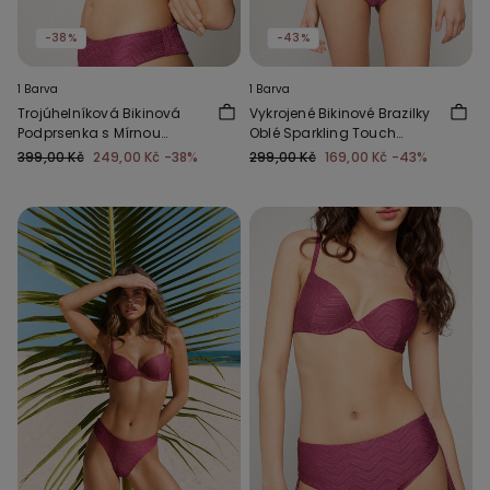
-38%
-43%
1 Barva
1 Barva
Trojúhelníková Bikinová
Vykrojené Bikinové Brazilky
Podprsenka s Mírnou
Oblé Sparkling Touch
Vycpávkou Sparkling
Slézové
399,00 Kč
249,00 Kč
-38%
299,00 Kč
169,00 Kč
-43%
Touch Slézová