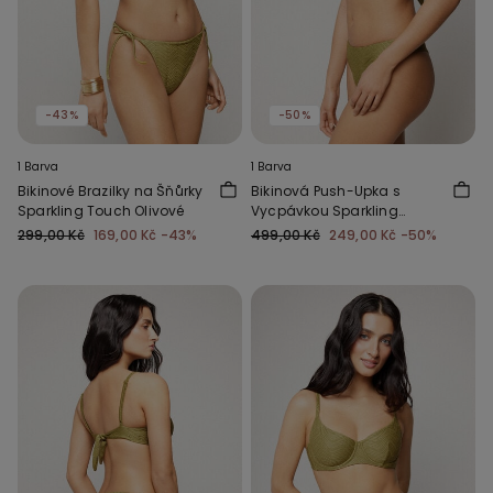
-43%
-50%
1 Barva
1 Barva
Bikinové Brazilky na Šňůrky
Bikinová Push-Upka s
Sparkling Touch Olivové
Vycpávkou Sparkling
Touch Olivová
299,00 Kč
169,00 Kč
-43%
499,00 Kč
249,00 Kč
-50%