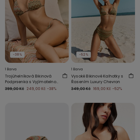
-38%
-52%
1 Barva
1 Barva
Trojúhelníková Bikinová
Vysoké Bikinové Kalhotky s
Podprsenka s Vyjímatelnou
Řasením Luxury Chevron
Vycpávkou Luxury Chevron
399,00 Kč
249,00 Kč
-38%
349,00 Kč
169,00 Kč
-52%