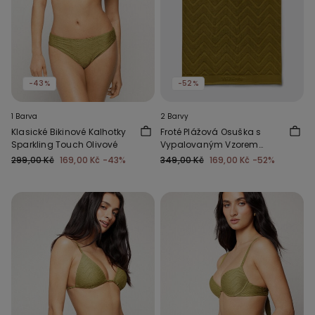
-43%
-52%
1 Barva
2 Barvy
Klasické Bikinové Kalhotky
Froté Plážová Osuška s
Sparkling Touch Olivové
Vypalovaným Vzorem
Unisex
299,00 Kč
169,00 Kč
-43%
349,00 Kč
169,00 Kč
-52%