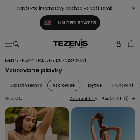
×
Navštivte internetový obchod ve vaší zemi:
UNITED STATES
>
>
>
DÁMSKÉ
PLAVKY
PODLE TRENDU
VZOROVANÉ
Vzorované plavky
Ukázat všechno
Vzorované
Třpytivé
Pruhované
Odstranit filtry
Použít filtr
(1)
39 položky