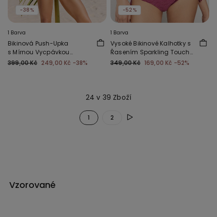
-38%
-52%
1 Barva
1 Barva
Bikinová Push-Upka
Vysoké Bikinové Kalhotky s
s Mírnou Vycpávkou
Řasením Sparkling Touch
Sparkling Touch Slézová
Slézové
399,00 Kč
249,00 Kč
-38%
349,00 Kč
169,00 Kč
-52%
24 v 39 Zboží
1
2
Vzorované