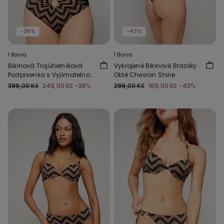
-38%
-43%
1 Barva
1 Barva
Bikinová Trojúhelníková
Vykrojené Bikinové Brazilky
Podprsenka s Vyjímatelnou
Oblé Chevron Shine
Vycpávkou Chevron Shine
399,00 Kč
249,00 Kč
-38%
299,00 Kč
169,00 Kč
-43%