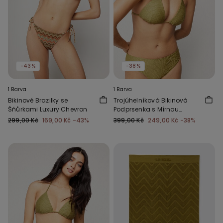
-43%
-38%
1 Barva
1 Barva
Bikinové Brazilky se
Trojúhelníková Bikinová
Šňůrkami Luxury Chevron
Podprsenka s Mírnou
Vycpávkou Sparkling
299,00 Kč
169,00 Kč
-43%
399,00 Kč
249,00 Kč
-38%
Touch Olivová