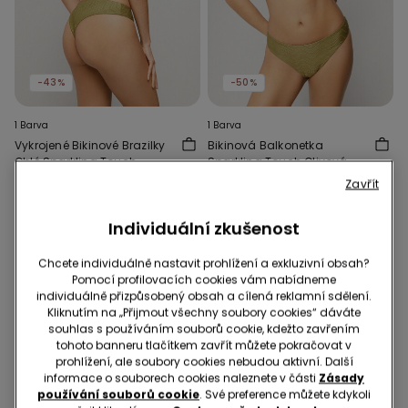
-43%
-50%
1 Barva
1 Barva
Vykrojené Bikinové Brazilky
Bikinová Balkonetka
Oblé Sparkling Touch
Sparkling Touch Olivová
Olivové
299,00 Kč
169,00 Kč
-43%
499,00 Kč
249,00 Kč
-50%
Zavřít
Individuální zkušenost
Chcete individuálně nastavit prohlížení a exkluzivní obsah?
Pomocí profilovacích cookies vám nabídneme
individuálně přizpůsobený obsah a cílená reklamní sdělení.
Kliknutím na „Přijmout všechny soubory cookies“ dáváte
souhlas s používáním souborů cookie, kdežto zavřením
tohoto banneru tlačítkem zavřít můžete pokračovat v
prohlížení, ale soubory cookies nebudou aktivní. Další
informace o souborech cookies naleznete v části
Zásady
používání souborů cookie
. Své preference můžete kdykoli