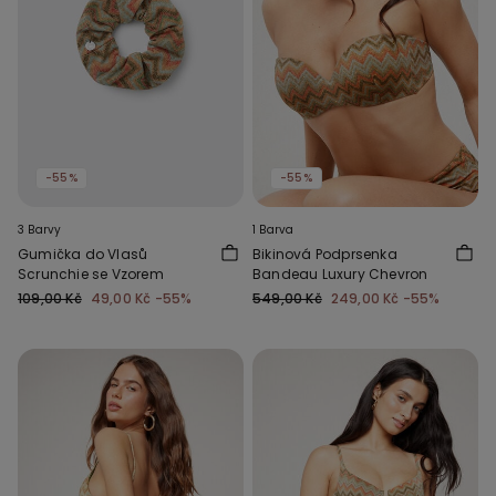
-55%
-55%
3 Barvy
1 Barva
Gumička do Vlasů
Bikinová Podprsenka
Scrunchie se Vzorem
Bandeau Luxury Chevron
109,00 Kč
49,00 Kč
-55%
549,00 Kč
249,00 Kč
-55%