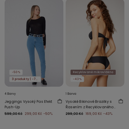
-50%
Recyklované mikrovlákno
3 produkty | -70%
-43%
4 Barvy
1 Barva
Jeggings Vysoký Pas Efekt
Vysoké Bikinové Brazilky s
Push-Up
Řasením z Recyklovaného
Mikrovlákna
599,00 Kč
299,00 Kč
-50%
299,00 Kč
169,00 Kč
-43%