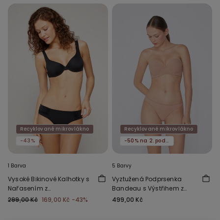
Recyklované mikrovlákno
Recyklované mikrovlákno
-43%
-50% na 2. podprsenku
1 Barva
5 Barvy
Vysoké Bikinové Kalhotky s
Vyztužená Podprsenka
Nařasením z
Bandeau s Výstřihem z
Recyklovaného
Recyklovaného
299,00 Kč
169,00 Kč
-43%
499,00 Kč
Mikrovlákna
Mikrovlákna