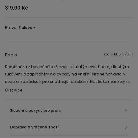
319,00 Kč
Barva:
Fialová -
Popis
Kód artiklu: 6PL1317
Kombinéza z bavlněného žerzeje s kulatým výstřihem, dlouhým
rukávem a zapínáním na cvočky na vnitřní straně nohavic, v
sedu a na zádech pro snadnější oblékání. Elastické manžety na
rukávech a na kotnících.
Číst více
Složení a pokyny pro praní
Doprava a Vrácené zboží