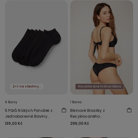
2+1 na všechny ponožky
Recyklované mikrovlákno
6 Barvy
1 Barva
5 Párů Nízkých Ponožek z
Bikinové Brazilky z
Jednobarevné Bavlny
Recyklovaného
Unisex
Mikrovlákna
139,00 Kč
299,00 Kč