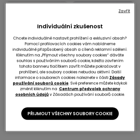
Zavřít
Individuální zkušenost
Chcete individuálně nastavit prohlížení a exkluzivní obsah?
Pomocí profilovacích cookies vám nabídneme
individuálně přizpůsobený obsah a cílená reklamní sdělení.
Kliknutím na „Přijmout všechny soubory cookies“ dáváte
souhlas s používáním souborů cookie, kdežto zavřením
tohoto banneru tlačítkem zavřít můžete pokračovat v
prohlížení, ale soubory cookies nebudou aktivní. Další
informace o souborech cookies naleznete v části
Zásady
-50%
Recyklované mikrovlákno
používání souborů cookie
. Své preference můžete kdykoli
změnit kliknutím na
Centrum předvoleb ochrany
3 produkty | -70%
-50% na 2. podprsenku
osobních údajů
v Zásadách používání souborů cookie.
1 Barva
3 Barvy
PŘIJMOUT VŠECHNY SOUBORY COOKIE
Pantalone Trombetta in
Podprsenka Bandeau s
Tela Elasticizzata
Lehkou Vycpávkou a Plným
Krytím z Recyklovaného
599,00 Kč
299,00 Kč
-50%
549,00 Kč
Mikrovlákna