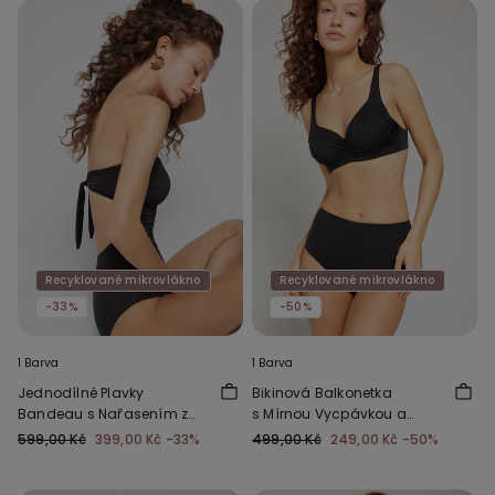
Recyklované mikrovlákno
Recyklované mikrovlákno
-33%
-50%
1 Barva
1 Barva
Jednodílné Plavky
Bikinová Balkonetka
Bandeau s Nařasením z
s Mírnou Vycpávkou a
Recyklovaného
Řasením Recyklovaná
599,00 Kč
399,00 Kč
-33%
499,00 Kč
249,00 Kč
-50%
Mikrovlákna