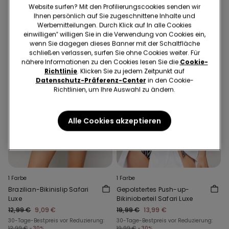
Website surfen? Mit den Profilierungscookies senden wir
Ihnen persönlich auf Sie zugeschnittene Inhalte und
Werbemitteilungen. Durch Klick auf In alle Cookies
einwilligen‟ willigen Sie in die Verwendung von Cookies ein,
wenn Sie dagegen dieses Banner mit der Schaltfläche
schließen verlassen, surfen Sie ohne Cookies weiter. Für
nähere Informationen zu den Cookies lesen Sie die
Cookie-
Richtlinie
. Klicken Sie zu jedem Zeitpunkt auf
Datenschutz-Präferenz-Center
in den Cookie-
Richtlinien, um Ihre Auswahl zu ändern.
Alle Cookies akzeptieren
1 Farbe
1 Farbe
Brazilian-Bikinislip Safari
Gepolstertes Push-up-
Luxe
Bikinioberteil Safari Luxe
12,99 €
9,09 €
19,99 €
13,99 €
30-Tage-Bestpreis vor Reduzierung:
30-Tage-Bestpreis vor Reduzierung:
12,99 €
-30%
19,99 €
-30%