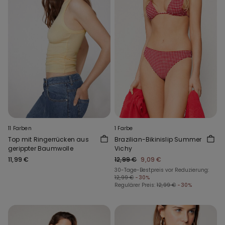
11 Farben
1 Farbe
Top mit Ringerrücken aus
Brazilian-Bikinislip Summer
gerippter Baumwolle
Vichy
11,99 €
12,99 €
9,09 €
30-Tage-Bestpreis vor Reduzierung:
12,99 €
-30%
Regulärer Preis:
12,99 €
-30%