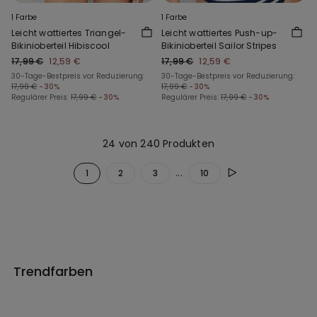
1 Farbe
1 Farbe
Leicht wattiertes Triangel-
Leicht wattiertes Push-up-
Bikinioberteil Hibiscool
Bikinioberteil Sailor Stripes
17,99 €
12,59 €
17,99 €
12,59 €
30-Tage-Bestpreis vor Reduzierung:
30-Tage-Bestpreis vor Reduzierung:
17,99 €
-30%
17,99 €
-30%
Regulärer Preis:
17,99 €
-30%
Regulärer Preis:
17,99 €
-30%
24 von 240 Produkten
...
1
2
3
10
Trendfarben