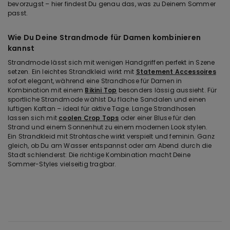
bevorzugst – hier findest Du genau das, was zu Deinem Sommer
passt.
Wie Du Deine Strandmode für Damen kombinieren
kannst
Strandmode lässt sich mit wenigen Handgriffen perfekt in Szene
setzen. Ein leichtes Strandkleid wirkt mit
Statement Accessoires
sofort elegant, während eine Strandhose für Damen in
Kombination mit einem
Bikini Top
besonders lässig aussieht. Für
sportliche Strandmode wählst Du flache Sandalen und einen
luftigen Kaftan – ideal für aktive Tage. Lange Strandhosen
lassen sich mit
coolen Crop Tops
oder einer Bluse für den
Strand und einem Sonnenhut zu einem modernen Look stylen.
Ein Strandkleid mit Strohtasche wirkt verspielt und feminin. Ganz
gleich, ob Du am Wasser entspannst oder am Abend durch die
Stadt schlenderst: Die richtige Kombination macht Deine
Sommer-Styles vielseitig tragbar.