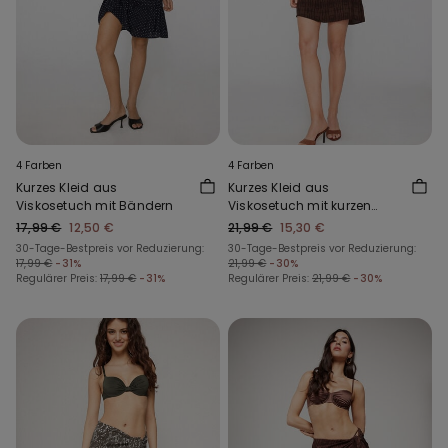
4 Farben
4 Farben
Kurzes Kleid aus
Kurzes Kleid aus
Viskosetuch mit Bändern
Viskosetuch mit kurzen
Ärmeln
17,99 €
12,50 €
21,99 €
15,30 €
30-Tage-Bestpreis vor Reduzierung:
30-Tage-Bestpreis vor Reduzierung:
17,99 €
-31%
21,99 €
-30%
Regulärer Preis:
17,99 €
-31%
Regulärer Preis:
21,99 €
-30%