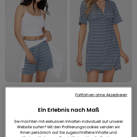
4 Farben
4 Farben
Fortfahren ohne Akzeptieren
Hosenrock aus Tuchstoff
Kurzes Kleid aus
Viskosetuch mit kurzen
15,99 €
11,10 €
Ärmeln
21,99 €
15,30 €
Ein Erlebnis nach Maß
30-Tage-Bestpreis vor Reduzierung:
15,99 €
-31%
30-Tage-Bestpreis vor Reduzierung:
Regulärer Preis:
15,99 €
-31%
21,99 €
-30%
Sie möchten mit exklusiven Inhalten individuell auf unserer
Regulärer Preis:
21,99 €
-30%
Website surfen? Mit den Profilierungscookies senden wir
Ihnen persönlich auf Sie zugeschnittene Inhalte und