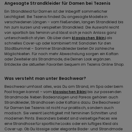
Angesagte Strandkleider für Damen bei Tezenis
Ein Strandkleid für Damen ist der Inbegriff sommerlicher
Leichtigkeit. Bei Tezenis findest Du angesagte Modelle in
verschiedenen Längen – vom fließenden, langen Strandkleid bis
hin zum kurzen und verspielten Strandkleid. Die Auswahl reicht
von sportlich bis feminin und lässt sich je nach Anlass ganz
unterschiedlich stylen. Ob über dem
klassischen Bikini
als
schnelles Cover-up oder kombiniert mit Sandalen für den
Stadtbummel – Sommer Strandkleider bieten Dir zahlreiche
Möglichkeiten. Für noch mehr Abwechslung sorgen ein Kaftan
oder Zweiteiler als Strandmode, die Deinen Look ergänzen.
Entdecke die aktuellen Favoriten bequem im Tezenis Online Shop.
Was versteht man unter Beachwear?
Beachwear umfasst alles, was Du am Strand, im Spa oder beim
Pool tragen kannst – vom
klassischen Bikini
bis zur passenden
Strandmode. Neben Badeanzügen und Pareos gehören auch
Strandkleider, Strandhosen oder Kaftans dazu. Die Beachwear
für Damen bei Tezenis ist nicht nur praktisch, sondern auch
modisch. Sie vereint Leichtigkeit mit femininen Schnitten und
modernen Prints. Besonders beliebt sind vielseitige Pieces wie
eine Strandhose für sportliche Looks oder ein luftiges Kleid als
Cover-up. Ob Du lässige oder elegante Bade- und Strandmode