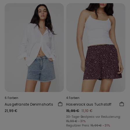
6 Farben
4 Farben
Ausgefranste Denimshorts
Hosenrock aus Tuchstoff
21,99 €
15,99 €
11,10 €
30-Tage-Bestpreis vor Reduzierung:
15,99 €
-31%
Regulärer Preis:
15,99 €
-31%