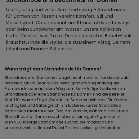
Leicht, luftig und voller Sommerfeeling – Strandmode
für Damen von Tezenis vereint Komfort, Stil und
Vielseitigkeit. Ob entspannt am Strand, aktiv unterwegs
oder beim Sundowner am Wasser: Unsere Kollektion
bietet Dir alles, was Du für Deinen perfekten Beach-Look
brauchst. Finde die Styles, die zu Deinem Alltag, Deinem
Urlaub und Deinem Stil passen.
Wann trägt man Strandmode für Damen?
Strandmode für Damen ist längst nicht mehr nur für den Urlaub
reserviert. Ob im Beachclub, beim Spaziergang entlang der
Promenade oder auf dem Weg zum See – luftige Looks wie ein
Strandkleid oder eine Strandhose für Damen sind die perfekte
Wahl für warme Tage. Gerade im Sommer bieten sie Dir Komfort,
Leichtigkeit und Stil zugleich. Ein lockeres, kurzes Strandkleid
eignet sich ideal für einen Tag am Wasser, während eine lange
Strandhose für Damen auch abends eine gute Figur macht.
Wenn Du lässige Strandmode suchst, die modisch und
unkompliziert ist, findest Du bei Tezenis vielseitige Inspiration.