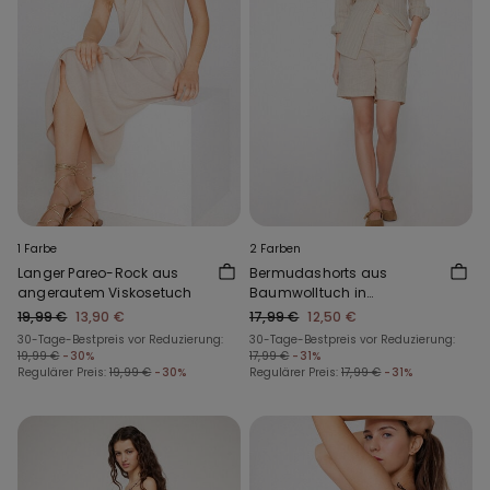
1 Farbe
2 Farben
Langer Pareo-Rock aus
Bermudashorts aus
angerautem Viskosetuch
Baumwolltuch in
Leinenoptik
19,99 €
13,90 €
17,99 €
12,50 €
30-Tage-Bestpreis vor Reduzierung:
30-Tage-Bestpreis vor Reduzierung:
19,99 €
-30%
17,99 €
-31%
Regulärer Preis:
19,99 €
-30%
Regulärer Preis:
17,99 €
-31%