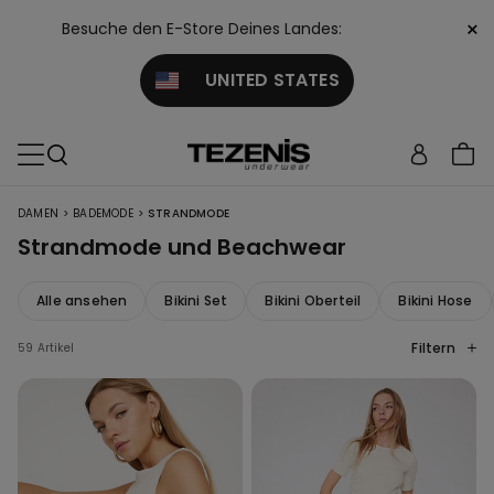
×
Besuche den E-Store Deines Landes:
UNITED STATES
>
>
DAMEN
BADEMODE
STRANDMODE
Strandmode und Beachwear
Alle ansehen
Bikini Set
Bikini Oberteil
Bikini Hose
Filtern
59 Artikel