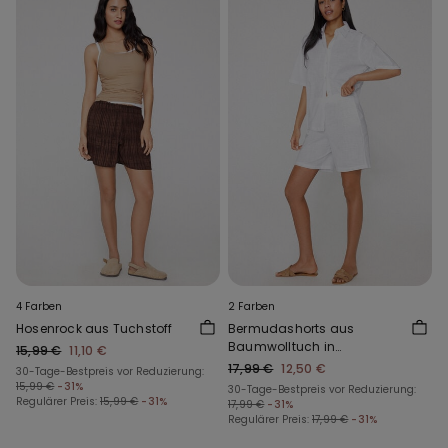
4 Farben
2 Farben
Hosenrock aus Tuchstoff
Bermudashorts aus
Baumwolltuch in
15,99 €
11,10 €
Leinenoptik
17,99 €
12,50 €
30-Tage-Bestpreis vor Reduzierung:
15,99 €
-31%
30-Tage-Bestpreis vor Reduzierung:
Regulärer Preis:
15,99 €
-31%
17,99 €
-31%
Regulärer Preis:
17,99 €
-31%