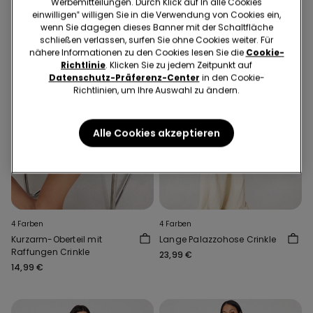
Werbemitteilungen. Durch Klick auf In alle Cookies
einwilligen‟ willigen Sie in die Verwendung von Cookies ein,
wenn Sie dagegen dieses Banner mit der Schaltfläche
schließen verlassen, surfen Sie ohne Cookies weiter. Für
nähere Informationen zu den Cookies lesen Sie die
Cookie-
Richtlinie
. Klicken Sie zu jedem Zeitpunkt auf
Datenschutz-Präferenz-Center
in den Cookie-
Richtlinien, um Ihre Auswahl zu ändern.
Alle Cookies akzeptieren
4 Farben
4 Farben
Kurzarm-Oberteil mit
Lange Palazzohose Crinkle
Raffungen Crinkle
23,99 €
14,99 €