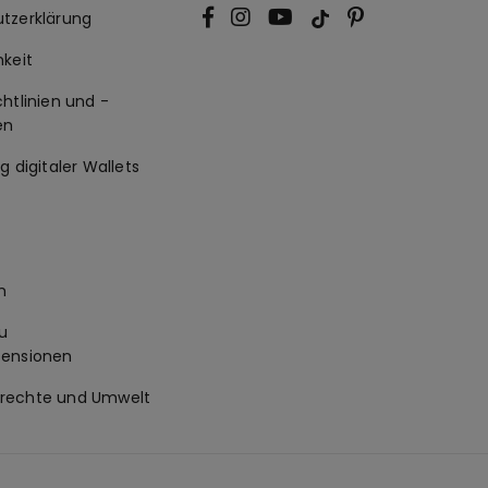
tzerklärung
hkeit
htlinien und -
en
g digitaler Wallets
m
u
zensionen
rechte und Umwelt