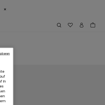
×
ptieren
ite
 auf
f In
ies
eßen
nen
edem