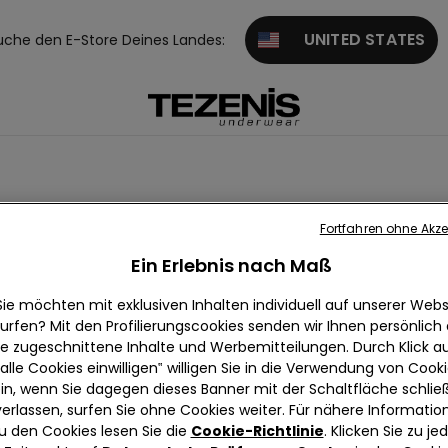
UNITED STATES
uche den E-Store Deines Landes:
Fortfahren ohne Akze
Ein Erlebnis nach Maß
Sie möchten mit exklusiven Inhalten individuell auf unserer Webs
urfen? Mit den Profilierungscookies senden wir Ihnen persönlich
ie zugeschnittene Inhalte und Werbemitteilungen. Durch Klick au
alle Cookies einwilligen‟ willigen Sie in die Verwendung von Cook
in, wenn Sie dagegen dieses Banner mit der Schaltfläche schli
verlassen, surfen Sie ohne Cookies weiter. Für nähere Informatio
u den Cookies lesen Sie die
Cookie-Richtlinie
. Klicken Sie zu j