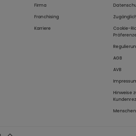
Firma
Datenschu
Franchising
Zugänglic
Karriere
Cookie-Ric
Präferenz
Regulierun
AGB
AVB
Impressu
Hinweise z
Kundenre
Menschen
h