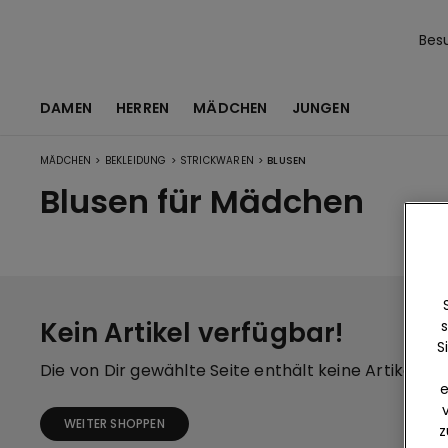
Bes
DAMEN
HERREN
MÄDCHEN
JUNGEN
>
>
>
MÄDCHEN
BEKLEIDUNG
STRICKWAREN
BLUSEN
Blusen für Mädchen
Kein Artikel verfügbar!
s
S
Die von Dir gewählte Seite enthält keine Artikel.
e
WEITER SHOPPEN
z