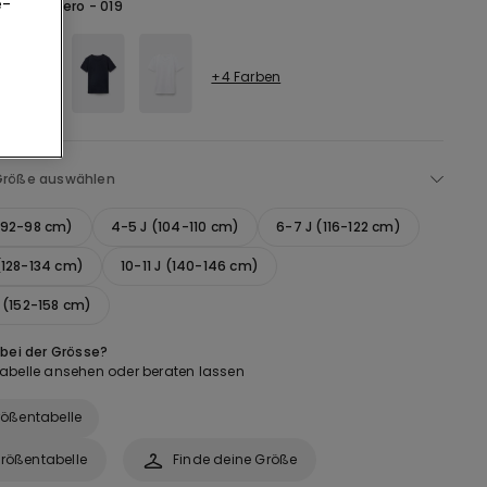
e-
hwarz -
Nero - 019
+4 Farben
Größe auswählen
(92-98 cm)
4-5 J (104-110 cm)
6-7 J (116-122 cm)
(128-134 cm)
10-11 J (140-146 cm)
J (152-158 cm)
 bei der Grösse?
abelle ansehen oder beraten lassen
ößentabelle
rößentabelle
Finde deine Größe