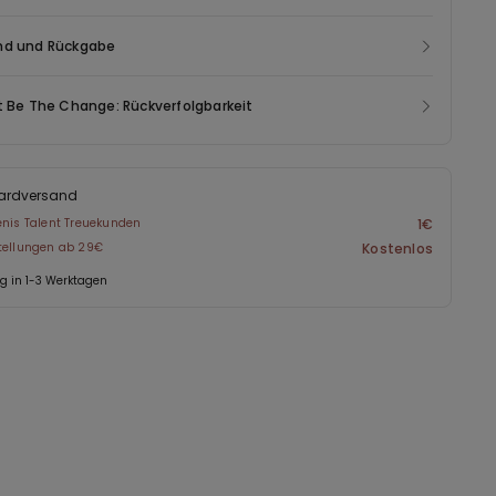
nd und Rückgabe
t Be The Change: Rückverfolgbarkeit
ardversand
enis Talent Treuekunden
1€
stellungen ab 29€
Kostenlos
ng in 1-3 Werktagen