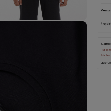
Versa
Projek
Stand
Für Tez
Für Be
Lieferu