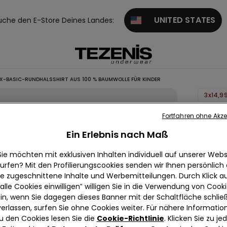
UNITED STATES
uche den E-Store Deines Landes:
X-BASIC-RUNDHALSSHIRT AUS 100 % BAUMWOLLE FÜR KINDER
3x14,9
Unisex
Fortfahren ohne Akze
Basic-
Ein Erlebnis nach Maß
Rundhal
Sie möchten mit exklusiven Inhalten individuell auf unserer Webs
aus 100
urfen? Mit den Profilierungscookies senden wir Ihnen persönlich
Baumwo
ie zugeschnittene Inhalte und Werbemitteilungen. Durch Klick au
für Kin
alle Cookies einwilligen‟ willigen Sie in die Verwendung von Cook
in, wenn Sie dagegen dieses Banner mit der Schaltfläche schli
5,99 €
verlassen, surfen Sie ohne Cookies weiter. Für nähere Informatio
u den Cookies lesen Sie die
Cookie-Richtlinie
. Klicken Sie zu j