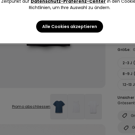
Zeitpunkt auf
Datenschutz-Präferenz-Center
in den Cooki
Farbe:
Sc
Richtlinien, um Ihre Auswahl zu ändern.
Alle Cookies akzeptieren
Größe:
2-3 J 
8-9 J 
12-13 
Unsicher
Grössent
Promo abschliessen
Gr
G