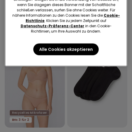
Cropped-Schlaghose aus
Hoher Bikinislip mit Raffung
wenn Sie dagegen dieses Banner mit der Schaltfläche
elastischem Tuch
Micro recycelt
schließen verlassen, surfen Sie ohne Cookies weiter. Für
23,99 €
16,79 €
12,99 €
9,09 €
nähere Informationen zu den Cookies lesen Sie die
Cookie-
30-Tage-Bestpreis vor Reduzierung:
30-Tage-Bestpreis vor Reduzierung:
Richtlinie
. Klicken Sie zu jedem Zeitpunkt auf
23,99 €
-30%
12,99 €
-30%
Datenschutz-Präferenz-Center
in den Cookie-
Regulärer Preis:
23,99 €
-30%
Regulärer Preis:
12,99 €
-30%
Richtlinien, um Ihre Auswahl zu ändern.
Alle Cookies akzeptieren
Recyceltes Mikrofaser
BHs 3 für 2