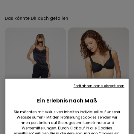
Das könnte Dir auch gefallen
Fortfahren ohne Akzeptieren
Ein Erlebnis nach Maß
Recyceltes Mikrofaser
Sie möchten mit exklusiven Inhalten individuell auf unserer
Website surfen? Mit den Profilierungscookies senden wir
Ihnen persönlich auf Sie zugeschnittene Inhalte und
1 Farbe
1 Farbe
Werbemitteilungen. Durch Klick auf In alle Cookies
einwilligen‟ willigen Sie in die Verwendung von Cookies ein,