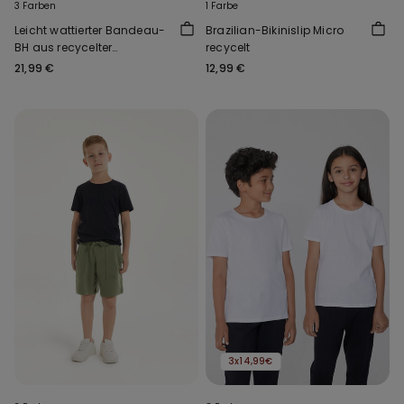
3 Farben
1 Farbe
Leicht wattierter Bandeau-
Brazilian-Bikinislip Micro
BH aus recycelter
recycelt
Mikrofaser Full Coverage
21,99 €
12,99 €
3x14,99€