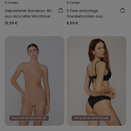
5 Farben
6 Farben
Gepolsterter Bandeau-BH
5 Paar einfarbige
aus recycelter Mikrofaser
Sneakersocken aus
mit Ausschnitt
Baumwolle Unisex
19,99 €
8,99 €
Recyceltes Mikrofaser
Recyceltes Mikrofaser