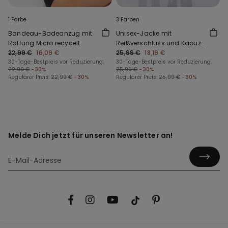
1 Farbe
3 Farben
Bandeau-Badeanzug mit
Unisex-Jacke mit
Raffung Micro recycelt
Reißverschluss und Kapuze
22,99 €
16,09 €
aus Funktionsgewebe für
25,99 €
18,19 €
30-Tage-Bestpreis vor Reduzierung:
Kinder
30-Tage-Bestpreis vor Reduzierung:
22,99 €
-30%
25,99 €
-30%
Regulärer Preis:
22,99 €
-30%
Regulärer Preis:
25,99 €
-30%
Melde Dich jetzt für unseren Newsletter an!