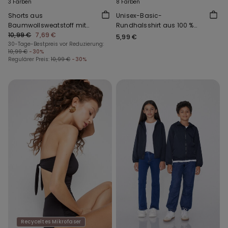
3 Farben
8 Farben
Shorts aus
Unisex-Basic-
Baumwollsweatstoff mit
Rundhalsshirt aus 100 %
Taschen für Jungen
10,99 €
7,69 €
Baumwolle für Kinder
5,99 €
30-Tage-Bestpreis vor Reduzierung:
10,99 €
-30%
Regulärer Preis:
10,99 €
-30%
Recyceltes Mikrofaser