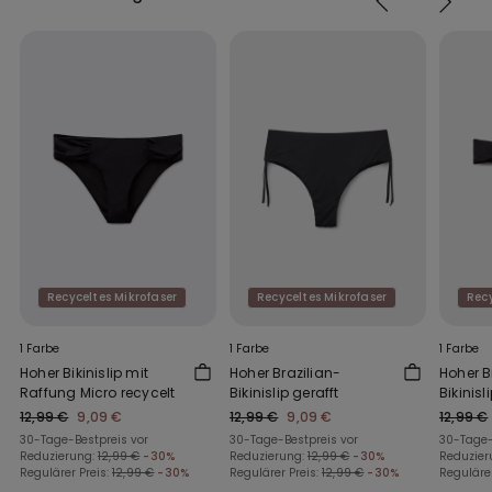
Recyceltes Mikrofaser
Recyceltes Mikrofaser
Recy
1 Farbe
1 Farbe
1 Farbe
Hoher Bikinislip mit
Hoher Brazilian-
Hoher B
Raffung Micro recycelt
Bikinislip gerafft
Bikinis
Micro r
12,99 €
9,09 €
12,99 €
9,09 €
12,99 €
30-Tage-Bestpreis vor
30-Tage-Bestpreis vor
30-Tage-
Reduzierung:
12,99 €
-30%
Reduzierung:
12,99 €
-30%
Reduzier
Regulärer Preis:
12,99 €
-30%
Regulärer Preis:
12,99 €
-30%
Regulärer