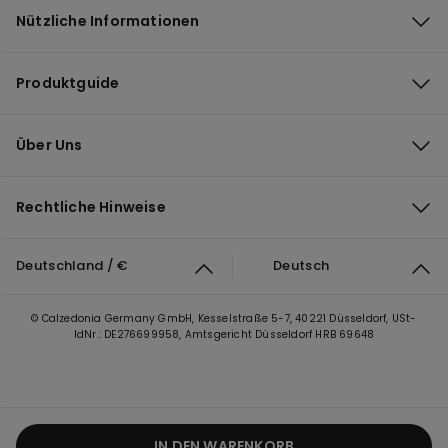
Nützliche Informationen
Produktguide
Über Uns
Rechtliche Hinweise
Deutschland / €
Deutsch
© Calzedonia Germany GmbH, Kesselstraße 5-7, 40221 Düsseldorf, USt-
IdNr.: DE276699958, Amtsgericht Düsseldorf HRB 69648
IN DEN WARENKORB