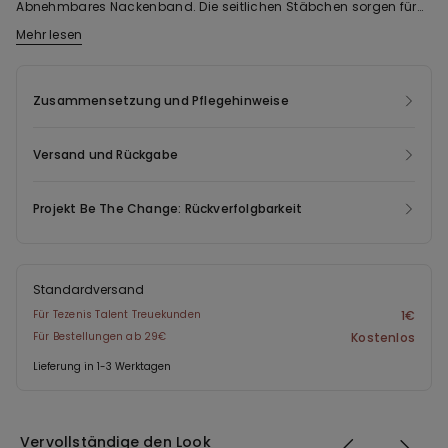
Abnehmbares Nackenband. Die seitlichen Stäbchen sorgen für
optimalen Halt, der Verschluss erfolgt mit verstellbarer Schleife
Mehr lesen
Das Gewebe dieses Kleidungsstücks enthält zertifiziertes
am Rücken.
recyceltes Garn, das aus ordnungsgemäß entsorgten und
wieder aufbereiteten Kunststoffflaschen gewonnen wird. Für die
Zusammensetzung und Pflegehinweise
Fertigung dieses neuen Kleidungsstücks recyceln wir Post-
Consumer-Abfälle, so werden sie wiederverwendet und die
Versand und Rückgabe
Umwelt geschont.
Projekt Be The Change: Rückverfolgbarkeit
Standardversand
Für Tezenis Talent Treuekunden
1€
Für Bestellungen ab 29€
Kostenlos
Lieferung in 1-3 Werktagen
Vervollständige den Look