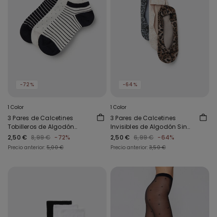
-72%
-64%
1 Color
1 Color
3 Pares de Calcetines
3 Pares de Calcetines
Tobilleros de Algodón
Invisibles de Algodón Sin
Estampados para Mujer
Costuras para Mujer
2,50 €
8,99 €
-72%
2,50 €
6,99 €
-64%
Precio anterior:
5,00 €
Precio anterior:
3,50 €