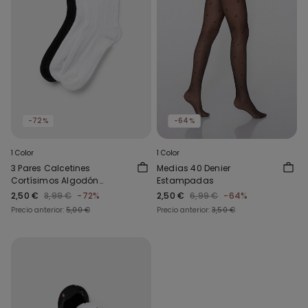
-72%
-64%
1 Color
1 Color
3 Pares Calcetines
Medias 40 Denier
Cortísimos Algodón
Estampadas
Canalé Estampado Mujer
2,50 €
8,99 €
-72%
2,50 €
6,99 €
-64%
Precio anterior:
5,00 €
Precio anterior:
3,50 €