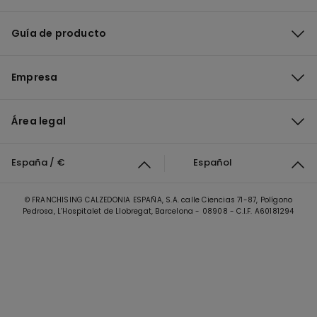
Guía de producto
Empresa
Área legal
España / €
Español
© FRANCHISING CALZEDONIA ESPAÑA, S.A. calle Ciencias 71-87, Polígono
Pedrosa, L’Hospitalet de Llobregat, Barcelona - 08908 - C.I.F. A60181294