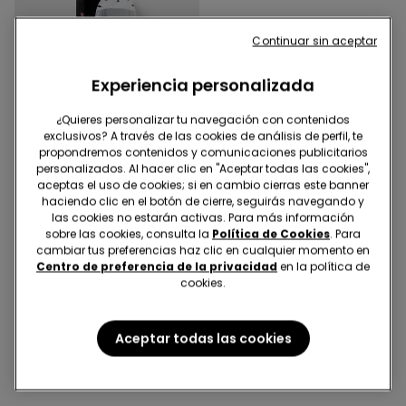
Continuar sin aceptar
Experiencia personalizada
¿Quieres personalizar tu navegación con contenidos
exclusivos? A través de las cookies de análisis de perfil, te
propondremos contenidos y comunicaciones publicitarios
-30%
personalizados. Al hacer clic en "Aceptar todas las cookies",
aceptas el uso de cookies; si en cambio cierras este banner
haciendo clic en el botón de cierre, seguirás navegando y
1 Color
las cookies no estarán activas. Para más información
2 Pares de Calcetines
sobre las cookies, consulta la
Política de Cookies
. Para
Invisibles de Algodón Sin
cambiar tus preferencias haz clic en cualquier momento en
Costuras para Mujer
3,50 €
4,99 €
-30%
Centro de preferencia de la privacidad
en la política de
cookies.
5 de 5 Productos
Aceptar todas las cookies
1