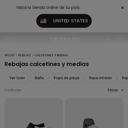
×
Visita la tienda online de tu país:
UNITED STATES
>
>
MUJER
REBAJAS
CALCETINES Y MEDIAS
Rebajas calcetines y medias
Ver todo
Baño
Ropa de playa
Ropa interior
Ro
Filtrar
5 artículos