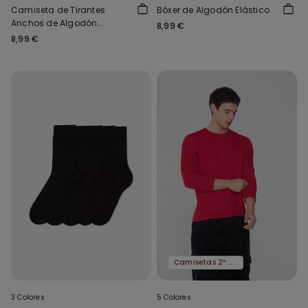
Camiseta de Tirantes
Bóxer de Algodón Elástico
Anchos de Algodón
8,99 €
Elástico
8,99 €
Camisetas 2ª al -50%
3 Colores
5 Colores