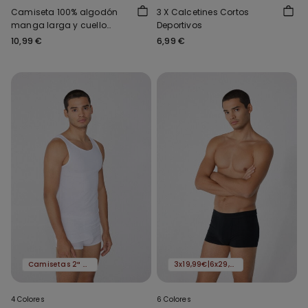
Camiseta 100% algodón
3 X Calcetines Cortos
manga larga y cuello
Deportivos
redondo hombre
10,99 €
6,99 €
Camisetas 2ª al -50%
3x19,99€|6x29,99€
4 Colores
6 Colores