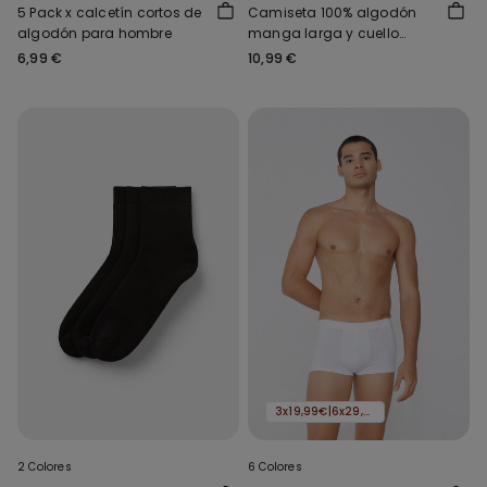
5 Pack x calcetín cortos de
Camiseta 100% algodón
algodón para hombre
manga larga y cuello
redondo hombre
6,99 €
10,99 €
3x19,99€|6x29,99€
2 Colores
6 Colores