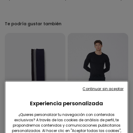
Te podría gustar también
Continuar sin aceptar
Experiencia personalizada
¿Quieres personalizar tu navegación con contenidos
Camisetas 2ª al -50%
exclusivos? A través de las cookies de análisis de perfil, te
propondremos contenidos y comunicaciones publicitarios
personalizados. Al hacer clic en "Aceptar todas las cookies",
2 Colores
4 Colores