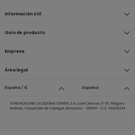
Información útil
Guía de producto
Empresa
Área legal
España / €
Español
© FRANCHISING CALZEDONIA ESPAÑA, S.A. calle Ciencias 71-87, Polígono
Pedrosa, L’Hospitalet de Llobregat, Barcelona - 08908 - C.I.F. A60181294