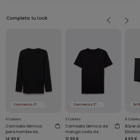
Completa tu look
Camisetas 2ª al -50%
Camisetas 2ª al -50%
4 Colores
3 Colores
6 Colore
Camiseta térmica
Camiseta térmica de
Bóxer 
para hombre de
manga corta de
Elástic
manga larga
algodón hombre
14,99 €
12,99 €
8,99 €