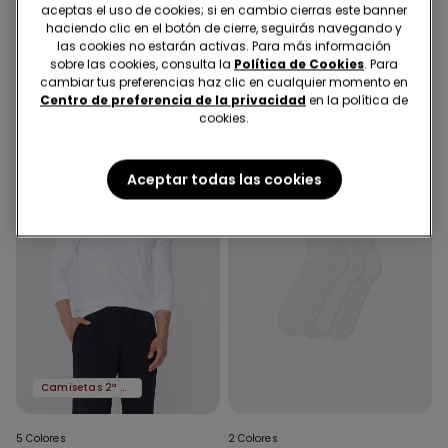
aceptas el uso de cookies; si en cambio cierras este banner
3 Pares Calcetines Largos
Camiseta térmica para
haciendo clic en el botón de cierre, seguirás navegando y
Algodón Término Hombre
hombre de manga larga
las cookies no estarán activas. Para más información
9,99 €
14,99 €
sobre las cookies, consulta la
Política de Cookies
. Para
cambiar tus preferencias haz clic en cualquier momento en
Centro de preferencia de la privacidad
en la política de
cookies.
Aceptar todas las cookies
Camisetas 2ª al -50%
5 Colores
2 Colores