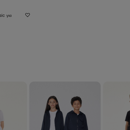
ic για