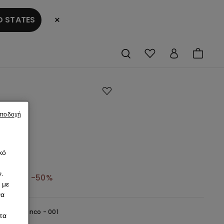
×
 STATES
ερό
αποδοχή
υλή
οψη
άκι
κό
ρι
.
3,49 €
-50%
 με
να
hite -
Bianco - 001
τα