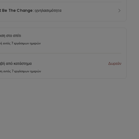
t Be The Change: ιχνηλασιμότητα
ση στο σπίτι
ή εντός 7 εργάσιμων ημερών
βή από κατάστημα
Δωρεάν
η εντός 7 εργάσιμων ημερών