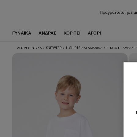
Πραγματοποίησε μι
ΓΥΝΑΙΚΑ
ΑΝΔΡΑΣ
ΚΟΡΊΤΣΙ
ΑΓΌΡΙ
ΑΓΌΡΙ
>
ΡΟΎΧΑ
>
KNITWEAR
>
T-SHIRTS ΚΑΙ ΑΜΆΝΙΚΑ
>
T-SHIRT ΒΑΜΒΑΚΕΡ