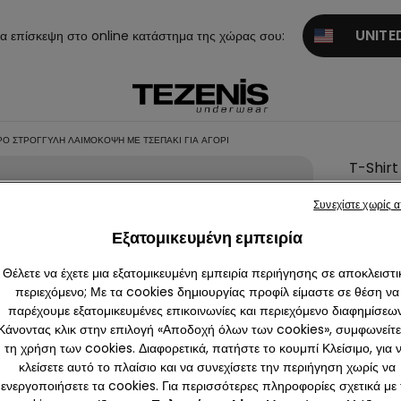
UNITED
α επίσκεψη στο online κατάστημα της χώρας σου:
Ό ΣΤΡΟΓΓΥΛΉ ΛΑΙΜΌΚΟΨΗ ΜΕ ΤΣΕΠΆΚΙ ΓΙΑ ΑΓΌΡΙ
T-Shirt
Βαμβακ
Συνεχίστε χωρίς 
Στρογγ
Εξατομικευμένη εμπειρία
Λαιμόκ
με Τσεπ
Θέλετε να έχετε μια εξατομικευμένη εμπειρία περιήγησης σε αποκλειστι
για Αγό
περιεχόμενο; Με τα cookies δημιουργίας προφίλ είμαστε σε θέση να
παρέχουμε εξατομικευμένες επικοινωνίες και περιεχόμενο διαφημίσεων
6,99 €
Κάνοντας κλικ στην επιλογή «Αποδοχή όλων των cookies», συμφωνείτε
τη χρήση των cookies. Διαφορετικά, πατήστε το κουμπί Κλείσιμο, για 
κλείσετε αυτό το πλαίσιο και να συνεχίσετε την περιήγηση χωρίς να
Χρώμα:
W
ενεργοποιήσετε τα cookies. Για περισσότερες πληροφορίες σχετικά με 