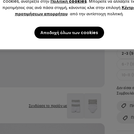
cookies, ανατρέξτε στην
Πολιτική cookies
. Μπορείτε να αλλάξετε τι
προτιμήσεις σας ανά πάσα στιγμή, κάνοντας κλικ στην επιλογή
Κέντρ
προτιμήσεων απορρήτου
από την αντίστοιχη πολιτική.
Αποδοχή όλων των cookies
Μέγεθος:
2-3 (
6-7 (1
10-11 
Δεν είσαι 
Συμβουλέψ
Πί
Συνδύασε το προϊόν με
Π