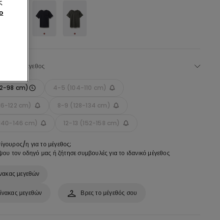
ς
ο
Επέλεξε μέγεθος
92-98 cm)
4-5 (104-110 cm)
16-122 cm)
8-9 (128-134 cm)
(140-146 cm)
12-13 (152-158 cm)
σίγουρος/η για το μέγεθος;
ου τον οδηγό μας ή ζήτησε συμβουλές για το ιδανικό μέγεθος
νακας μεγεθών
ίνακας μεγεθών
Βρες το μέγεθός σου