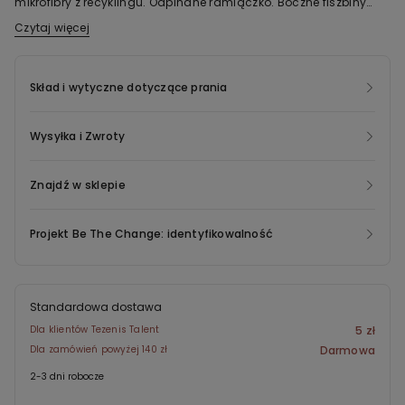
mikrofibry z recyklingu. Odpinane ramiączko. Boczne fiszbiny
zapewniają dobre podtrzymanie. Wiązanie na kokardkę na
Czytaj więcej
Tkanina tego produktu zawiera certyfikowaną przędzę
plecach umożliwia regulację.
pochodzącą z recyklingu, uzyskaną w procesie ponownego
przetworzenia zutylizowanych plastikowych butelek. W produkcji
Skład i wytyczne dotyczące prania
nowej odzieży z recyklingu odzyskujemy odpady konsumenckie i
ponownie wykorzystujemy materiały, minimalizując niekorzystny
Wysyłka i Zwroty
wpływ na środowisko.
Znajdź w sklepie
Projekt Be The Change: identyfikowalność
Standardowa dostawa
Dla klientów Tezenis Talent
5 zł
Dla zamówień powyżej 140 zł
Darmowa
2-3 dni robocze