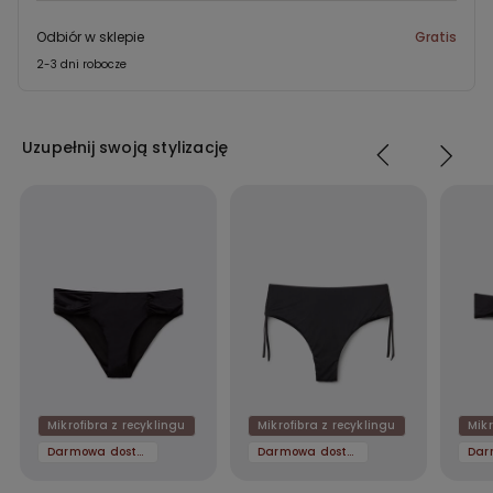
Odbiór w sklepie
Gratis
2-3 dni robocze
Uzupełnij swoją stylizację
Mikrofibra z recyklingu
Mikrofibra z recyklingu
Mikr
Darmowa dostawa
Darmowa dostawa