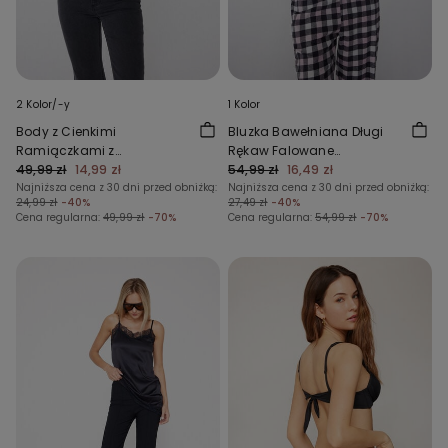
2 Kolor/-y
1 Kolor
Body z Cienkimi
Bluzka Bawełniana Długi
Ramiączkami z
Rękaw Falowane
Prążkowanej Bawełny
49,99 zł
14,99 zł
Wykończenie
54,99 zł
16,49 zł
Najniższa cena z 30 dni przed obniżką:
Najniższa cena z 30 dni przed obniżką:
24,99 zł
-40%
27,49 zł
-40%
Cena regularna:
49,99 zł
-70%
Cena regularna:
54,99 zł
-70%