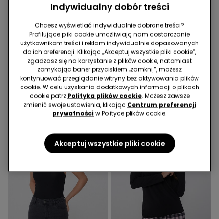
Indywidualny dobór treści
Darmowa dostawa
Chcesz wyświetlać indywidualnie dobrane treści?
Profilujące pliki cookie umożliwiają nam dostarczanie
1 Kolor
3 Kolor/-y
użytkownikom treści i reklam indywidualnie dopasowanych
Jednoczęściowy Kostium
Krótka Bawełniana Piżama
do ich preferencji. Klikając „Akceptuj wszystkie pliki cookie”,
Kąpielowy Bandeau z
Basic z Lamówkami i
zgadzasz się na korzystanie z plików cookie, natomiast
Marszczeniem z Mikrofibry z
Kieszonką
84,99 zł
25,49 zł
94,99 zł
zamykając baner przyciskiem „zamknij”, możesz
Recyklingu
Najniższa cena z 30 dni przed obniżką:
kontynuować przeglądanie witryny bez aktywowania plików
42,49 zł
-40%
cookie. W celu uzyskania dodatkowych informacji o plikach
Cena regularna:
84,99 zł
-70%
cookie patrz
Polityka plików cookie
. Możesz zawsze
zmienić swoje ustawienia, klikając
Centrum preferencji
prywatności
w Polityce plików cookie.
Akceptuj wszystkie pliki cookie