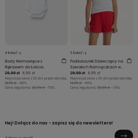
4 Kolor/-y
3 Kolor/-y
Body Niemowlęce z
Podkoszulek Dziewczęcy na
Rękawem do Łokcia
Szerokich Ramiączkach w
Wykonane w 100% z
29,99 zł
8,99 zł
Prążki
29,99 zł
8,99 zł
Bawełny w Jednolitym
Najniższa cena z 30 dni przed obniżką:
Najniższa cena z 30 dni przed obniżką:
14,99 zł
-40%
14,99 zł
-40%
Kolorze
Cena regularna:
29,99 zł
-70%
Cena regularna:
29,99 zł
-70%
Hej! Dołącz do nas - zapisz się do newslettera!