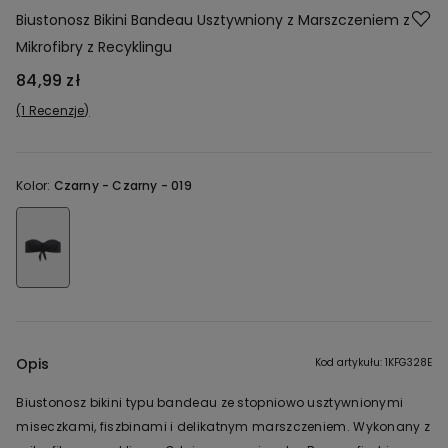
Biustonosz Bikini Bandeau Usztywniony z Marszczeniem z
Mikrofibry z Recyklingu
84,99 zł
1 Recenzje
Kolor:
Czarny -
Czarny - 019
Opis
Kod artykułu: 1KFG328E
Biustonosz bikini typu bandeau ze stopniowo usztywnionymi
miseczkami, fiszbinami i delikatnym marszczeniem. Wykonany z