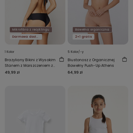
Mikrofibra z recyklingu
Bawełna organiczna
Darmowa dostawa
2+1 gratis
1 Kolor
5 Kolor/-y
Brazyliany Bikini z Wysokim
Biustonosz z Organicznej
Stanem z Marszczeniem z
Bawełny Push-Up Athens
Mikrofibry z Recyklingu
49,99 zł
64,99 zł