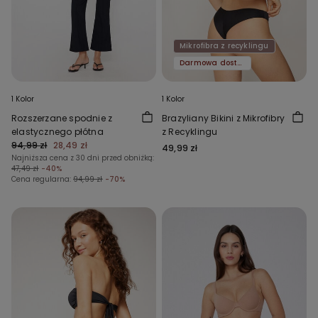
Mikrofibra z recyklingu
Darmowa dostawa
1 Kolor
1 Kolor
Rozszerzane spodnie z
Brazyliany Bikini z Mikrofibry
elastycznego płótna
z Recyklingu
94,99 zł
28,49 zł
49,99 zł
Najniższa cena z 30 dni przed obniżką:
47,49 zł
-40%
Cena regularna:
94,99 zł
-70%