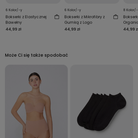
6 Kolor/-y
6 Kolor/-y
8 Kolor/
Bokserki z Elastycznej
Bokserki z Mikrofibry z
Bokserk
Bawełny
Gumką z Logo
Organic
Kontra
44,99 zł
44,99 zł
44,99 z
Wykońc
Może Ci się także spodobać