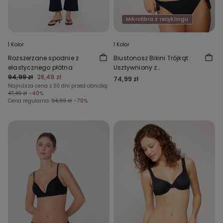
Mikrofibra z recyklingu
1 Kolor
1 Kolor
Rozszerzane spodnie z
Biustonosz Bikini Trójkąt
elastycznego płótna
Usztywniony z
94,99 zł
28,49 zł
Marszczeniem z Mikrofibry z
74,99 zł
Najniższa cena z 30 dni przed obniżką:
Recyklingu
47,49 zł
-40%
Cena regularna:
94,99 zł
-70%