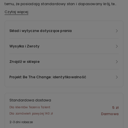
temu, że posiadają standardowy stan i dopasowany krój, te
bawełniane bokserki męskie z płaskimi szwami nadają się na
Czytaj więcej
Tkanina tego produktu jest wykonana z włókien z bawełny
każdą okazję.
organicznej. Praktyki rolnicze stosowane w uprawie bawełny
organicznej zapewniają mniejsze zużycie wody, niestosowanie
Skład i wytyczne dotyczące prania
pestycydów szkodliwych dla środowiska lub ludzi,
poszanowanie praw człowieka odnośnie do wszystkich
Wysyłka i Zwroty
pracowników zatrudnionych przy uprawie bawełny, a także
szacunek do ziemi uprawnej bez nadmiernej jej eksploatacji.
Znajdź w sklepie
Projekt Be The Change: identyfikowalność
Standardowa dostawa
Dla klientów Tezenis Talent
5 zł
Dla zamówień powyżej 140 zł
Darmowa
2-3 dni robocze