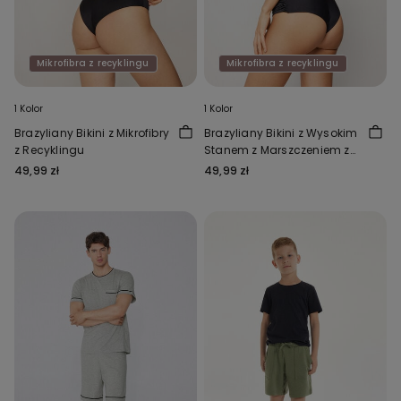
Mikrofibra z recyklingu
Mikrofibra z recyklingu
1 Kolor
1 Kolor
Brazyliany Bikini z Mikrofibry
Brazyliany Bikini z Wysokim
z Recyklingu
Stanem z Marszczeniem z
Mikrofibry z Recyklingu
49,99 zł
49,99 zł