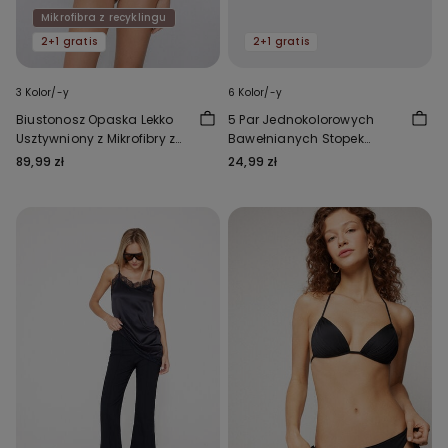
Mikrofibra z recyklingu
2+1 gratis
2+1 gratis
3 Kolor/-y
6 Kolor/-y
Biustonosz Opaska Lekko
5 Par Jednokolorowych
Usztywniony z Mikrofibry z
Bawełnianych Stopek
Recyklingu Full Coverage
Unisex
89,99 zł
24,99 zł