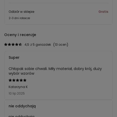
Odbiór w sklepie
Gratis
2-3 dni robocze
Oceny i recenzje
4,5
z 5 gwiazdek
13 ocen
Super
Chłopak sobie chwali. Miły materiał, dobry krój, duży
wybór wzorów
Ocena
5
Katarzyna K
z
10 lip 2025
5
nie oddychają
nie oddychają