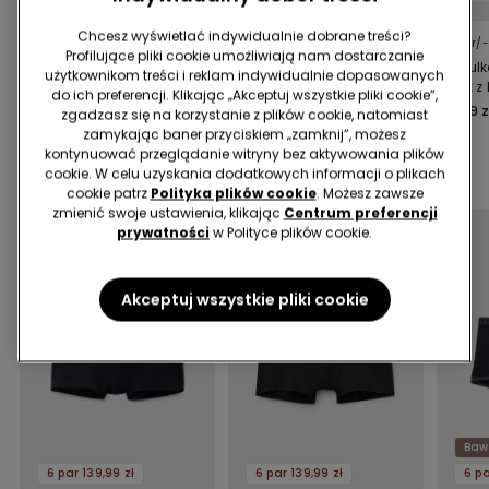
Chcesz wyświetlać indywidualnie dobrane treści?
5 Kolor/-y
5 Kolor/-y
5 Kolor/
Profilujące pliki cookie umożliwiają nam dostarczanie
Bawełniana bluzka
Koszulka z Dekoltem w
Koszulk
użytkownikom treści i reklam indywidualnie dopasowanych
męska z długim
Serek z Elastycznej
Serek z
do ich preferencji. Klikając „Akceptuj wszystkie pliki cookie”,
rękawem i okrągłym
Bawełny
Bawełn
44,99 zł
44,99 zł
44,99 z
zgadzasz się na korzystanie z plików cookie, natomiast
dekoltem
zamykając baner przyciskiem „zamknij”, możesz
kontynuować przeglądanie witryny bez aktywowania plików
Dobierz produkty do promocji
6 par 139,99 zł
cookie. W celu uzyskania dodatkowych informacji o plikach
cookie patrz
Polityka plików cookie
. Możesz zawsze
zmienić swoje ustawienia, klikając
Centrum preferencji
prywatności
w Polityce plików cookie.
Akceptuj wszystkie pliki cookie
Baw
6 par 139,99 zł
6 par 139,99 zł
6 pa