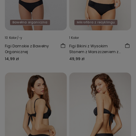
Bawełna organiczna
Mikrofibra z recyklingu
10 Kolor/-y
1 Kolor
Figi Damskie z Bawełny
Figi Bikini z Wysokim
Organicznej
Stanem z Marszczeniem z
Mikrofibry z Recyklingu
14,99 zł
49,99 zł