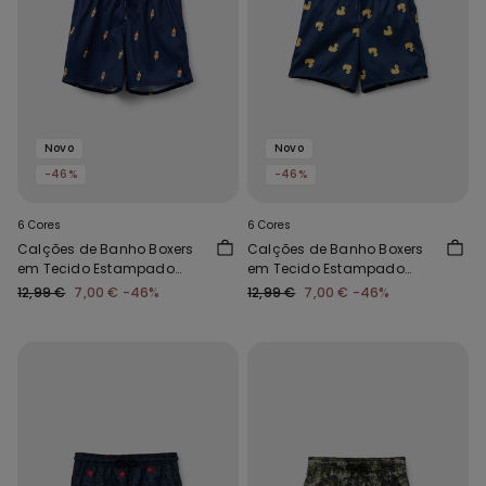
Novo
Novo
-46%
-46%
6 Cores
6 Cores
Calções de Banho Boxers
Calções de Banho Boxers
em Tecido Estampado
em Tecido Estampado
Menino
Menino
12,99 €
7,00 €
-46%
12,99 €
7,00 €
-46%