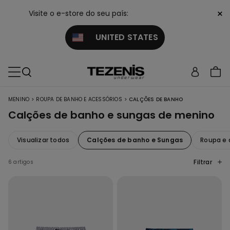
×
Visite o e-store do seu país:
UNITED STATES
>
>
MENINO
ROUPA DE BANHO E ACESSÓRIOS
CALÇÕES DE BANHO
Calções de banho e sungas de menino
Visualizar todos
Calções de banho e Sungas
Roupa e 
Filtrar
6 artigos