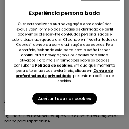
Experiência personalizada
Calções de banho para rapaz
Quer personalizar a sua navegação com conteúdos
A coleção de calções de banho para menino da Tezenis
exclusivos? Por meio dos cookies de definição de perfil
propõe os modelos mais estilosos deste verão. Temos a
poderemos oferecer-lhe conteúdos personalizados e
certeza que ele vai adorar! Escolhe entre vários
publicidade adequada a si. Clicando em “Aceitar todos os
modelos, cores e padrões e deixa que ele se divirta ao
Cookies”, concorda com a utilização dos cookies. Pelo
máximo na praia ou na piscina. Todos os nossos calções
contrário, fechando esta barra com o botão fechar,
continuará a navegação e os cookies não serão
de banho para rapaz garantem conforto e
ativados. Para mais informações sobre os cookies
funcionalidade para um dia de verão cheio de
consultar a
Política de cookies
. Em qualquer momento,
brincadeira e diversão!
para alterar as suas preferência, clique em
Centro de
preferências de privacidade
presente na política de
cookies.
Várias opções de calções de banho para menino
A Tezenis pensou em tudo! Escolhe entre os calções de banho
Aceitar todos os cookies
justos ou largos, com estampado ou lisos e as
sungas
práticas,
e garante a máxima diversão! Todos os nossos modelos têm
um corte confortável e a cintura é elástica para assegurar
agilidade nos movimentos. Aproveita e compra os calções de
banho para rapaz online!