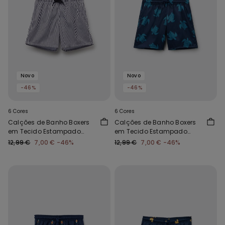
Novo
Novo
-46%
-46%
6 Cores
6 Cores
Calções de Banho Boxers
Calções de Banho Boxers
em Tecido Estampado
em Tecido Estampado
Menino
Menino
12,99 €
7,00 €
-46%
12,99 €
7,00 €
-46%