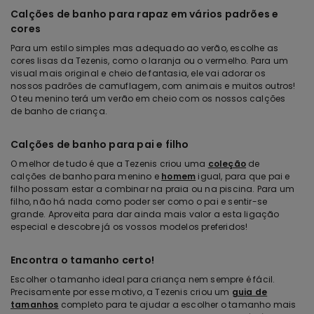
Calções de banho para rapaz em vários padrões e
cores
Para um estilo simples mas adequado ao verão, escolhe as
cores lisas da Tezenis, como o laranja ou o vermelho. Para um
visual mais original e cheio de fantasia, ele vai adorar os
nossos padrões de camuflagem, com animais e muitos outros!
O teu menino terá um verão em cheio com os nossos calções
de banho de criança.
Calções de banho para pai e filho
O melhor de tudo é que a Tezenis criou uma
coleção
de
calções de banho para menino e
homem
igual, para que pai e
filho possam estar a combinar na praia ou na piscina. Para um
filho, não há nada como poder ser como o pai e sentir-se
grande. Aproveita para dar ainda mais valor a esta ligação
especial e descobre já os vossos modelos preferidos!
Encontra o tamanho certo!
Escolher o tamanho ideal para criança nem sempre é fácil.
Precisamente por esse motivo, a Tezenis criou um
guia de
tamanhos
completo para te ajudar a escolher o tamanho mais