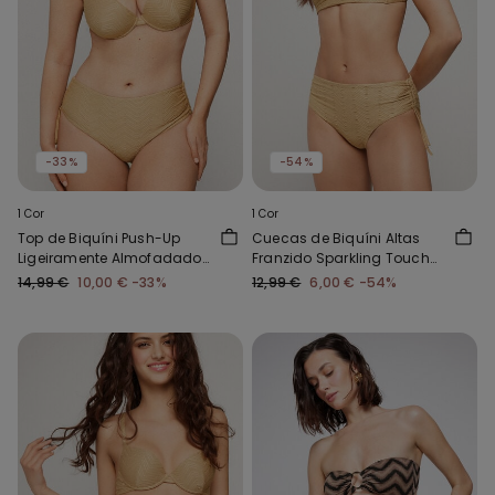
-33%
-54%
1 Cor
1 Cor
Top de Biquíni Push-Up
Cuecas de Biquíni Altas
Ligeiramente Almofadado
Franzido Sparkling Touch
Sparkling Touch Dourado
Dourado
14,99 €
10,00 €
-33%
12,99 €
6,00 €
-54%