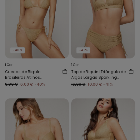
-40%
-41%
1 Cor
1 Cor
Cuecas de Biquíni
Top de Biquíni Triângulo de
Brasileiras Atilhos
Alças Largas Sparkling
Sparkling Touch Dourado
Touch Dourado
9,99 €
6,00 €
-40%
16,99 €
10,00 €
-41%