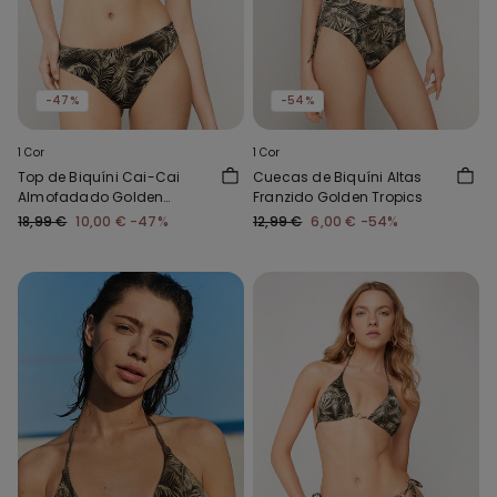
-47%
-54%
1 Cor
1 Cor
Top de Biquíni Cai-Cai
Cuecas de Biquíni Altas
Almofadado Golden
Franzido Golden Tropics
Tropics
18,99 €
10,00 €
-47%
12,99 €
6,00 €
-54%