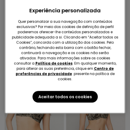
Experiência personalizada
Quer personalizar a sua navegação com conteúdos
exclusivos? Por meio dos cookies de definição de perfil
-41%
-40%
poderemos oferecer-lhe conteúdos personalizados e
publicidade adequada a si. Clicando em “Aceitar todos os
Cookies”, concorda com a utilização dos cookies. Pelo
1 Cor
1 Cor
contrário, fechando esta barra com o botão fechar,
Top de Biquíni Push-Up
Cuecas de Biquíni
continuará a navegação e os cookies não serão
Almofadado Chevron
Brasileiras Atilhos Chevron
ativados. Para mais informações sobre os cookies
Shine
Shine
16,99 €
10,00 €
-41%
9,99 €
6,00 €
-40%
consultar a
Política de cookies
. Em qualquer momento,
para alterar as suas preferência, clique em
Centro de
preferências de privacidade
presente na política de
cookies.
Aceitar todos os cookies