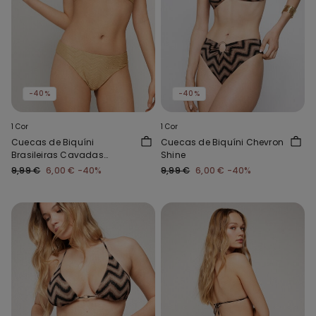
-40%
-40%
1 Cor
1 Cor
Cuecas de Biquíni
Cuecas de Biquíni Chevron
Brasileiras Cavadas
Shine
Arredondadas Sparkling
9,99 €
6,00 €
-40%
9,99 €
6,00 €
-40%
Touch Dourado