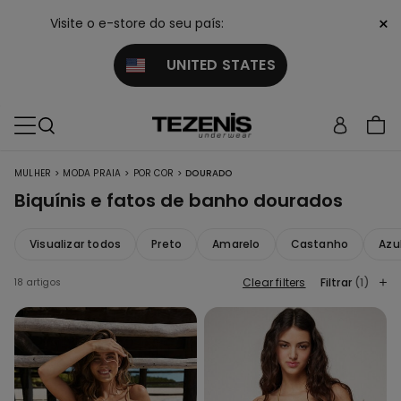
×
Visite o e-store do seu país:
UNITED STATES
>
>
>
MULHER
MODA PRAIA
POR COR
DOURADO
Biquínis e fatos de banho dourados
Visualizar todos
Preto
Amarelo
Castanho
Azu
Clear filters
Filtrar
(1)
18 artigos