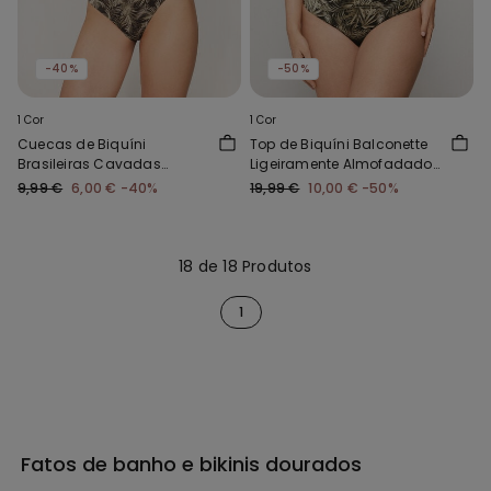
-40%
-50%
1 Cor
1 Cor
Cuecas de Biquíni
Top de Biquíni Balconette
Brasileiras Cavadas
Ligeiramente Almofadado
Arredondadas Golden
Golden Tropics
9,99 €
6,00 €
-40%
19,99 €
10,00 €
-50%
Tropics
18 de 18 Produtos
1
Fatos de banho e bikinis dourados