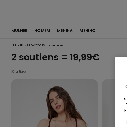
MULHER
HOMEM
MENINA
MENINO
>
>
MULHER
PROMOÇÕES
SOUTIENS
2 soutiens = 19,99€
33 artigos
c
P