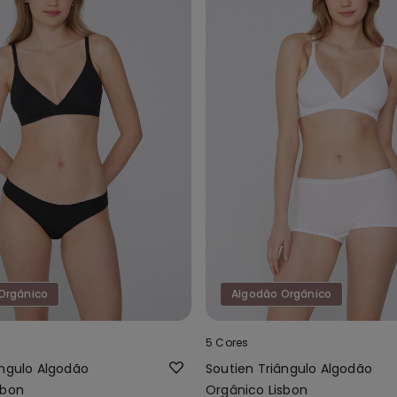
Orgânico
Algodão Orgânico
5 Cores
ângulo Algodão
Soutien Triângulo Algodão
sbon
Orgânico Lisbon