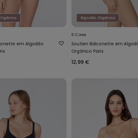
Orgânico
Algodão Orgânico
5 Cores
conette em Algodão
Soutien Balconette em Algod
ris
Orgânico Paris
12,99 €