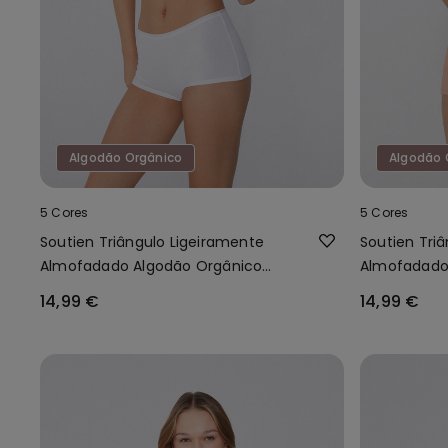
Algodão Orgânico
Algodão 
5 Cores
5 Cores
Soutien Triângulo Ligeiramente
Soutien Tri
Almofadado Algodão Orgânico
Almofadado
London
London
14,99 €
14,99 €