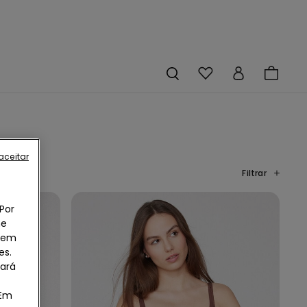
aceitar
Filtrar
Por
he
o em
es.
uará
 Em