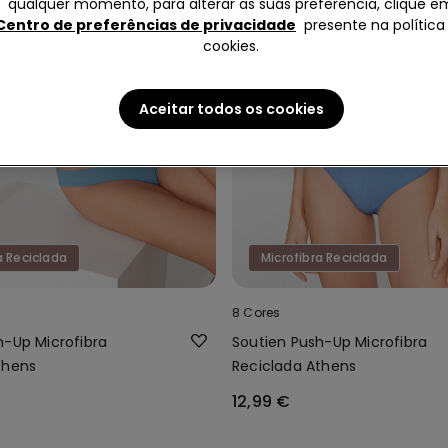
qualquer momento, para alterar as suas preferência, clique e
Centro de preferências de privacidade
presente na política
cookies.
Aceitar todos os cookies
a Reciclada
Microfibra Reciclada
8 Cores
h-Up Microfibra
Soutien Push-Up Microfibra
thens
Reciclada Athens
12,99 €