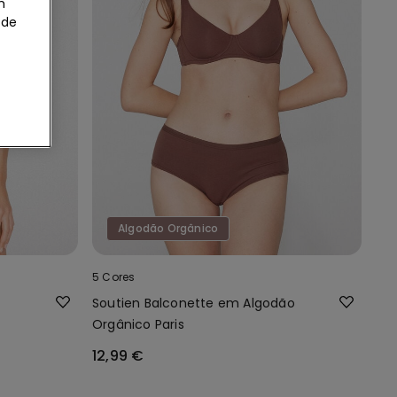
m
 de
Algodão Orgânico
5 Cores
Soutien Balconette em Algodão
Orgânico Paris
12,99 €