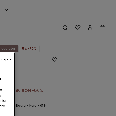
×
modelator
5 x -70%
accepta
tă
g
Cu
v
i
te
RON
49,90 RON
-50%
b
 iar
selectată:
Negru -
Nero - 019
are