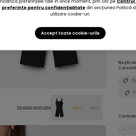
modifica preferințele tale în orice moment, prin clic pe
Centrul
preferințe pentru confidențialitate
din secțiunea Politică 
utilizare cookie-uri.
Accept toate cookie-urile
size:
Al
S
Nu știi c
Consultă 
Ta
T
Finaliza promoția
Cantitate