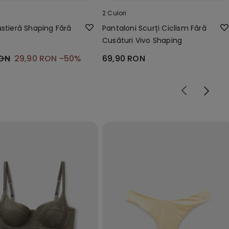
2 Culori
ustieră Shaping Fără
Pantaloni Scurți Ciclism Fără
Cusături Vivo Shaping
RON
29,90 RON
-50%
69,90 RON