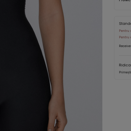
o cămașă
și îndră
Stand
Pentru 
Pentru 
Receive
Ridica
Primeșt