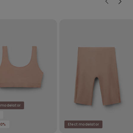
 modelator
70%
Efect modelator