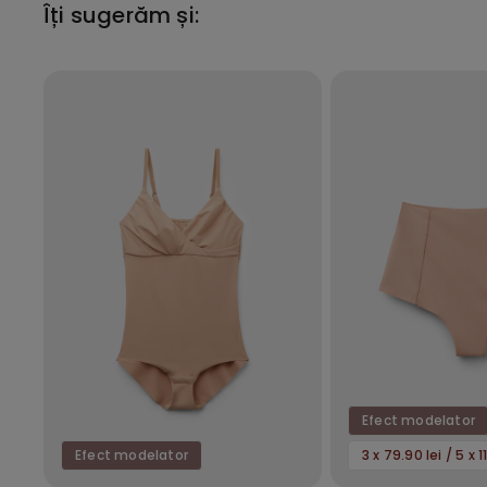
Îți sugerăm și:
Efect modelator
Efect modelator