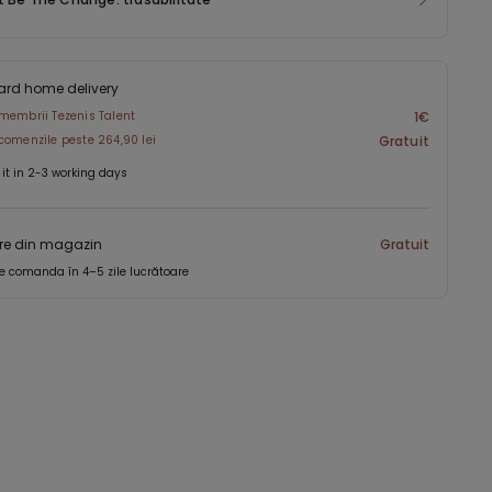
 largă sau accesorii, poate constitui o ținută contemporană
zneață.
ard home delivery
membrii Tezenis Talent
1€
comenzile peste 264,90 lei
Gratuit
 it in 2-3 working days
re din magazin
Gratuit
e comanda în 4–5 zile lucrătoare