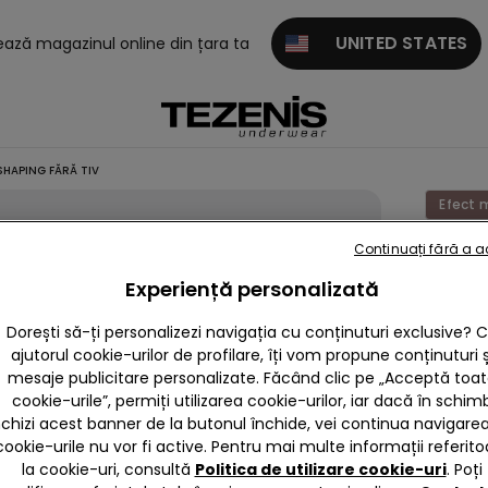
UNITED STATES
tează magazinul online din țara ta
HAPING FĂRĂ TIV
Efect 
Continuați fără a 
Salope
Scurtă
Experiență personalizată
Shapin
Dorești să-ți personalizezi navigația cu conținuturi exclusive? 
Fără Ti
ajutorul cookie-urilor de profilare, îți vom propune conținuturi ș
mesaje publicitare personalizate. Făcând clic pe „Acceptă toa
99,90 
cookie-urile”, permiți utilizarea cookie-urilor, iar dacă în schim
nchizi acest banner de la butonul închide, vei continua navigarea,
Culoare 
cookie-urile nu vor fi active. Pentru mai multe informații referito
la cookie-uri, consultă
Politica de utilizare cookie-uri
. Poți