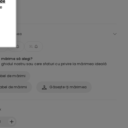
 de
de
ege mărimea
M
L
XL
e mărime să alegi?
ghidul nostru sau cere sfaturi cu privire la mărimea ideală
bel de mărimi
abel de mărimi
Găsește-ți mărimea
:
1