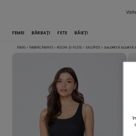
Vizi
FEMEI
BĂRBAȚI
FETE
BĂIEȚI
FEMEI
>
ÎMBRĂCĂMINTE
>
ROCHII ȘI FUSTE
>
SALOPETE
>
SALOPETĂ SCURTĂ S
î