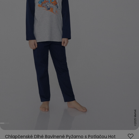
Chlapčenské Dlhé Bavlnené Pyžamo s Potlačou Hot