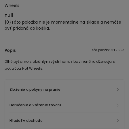
Wheels
null
{0}Táto položka nie je momentálne na sklade a nemôže
byť pridaná do košíka.
Popis
Kód položky: 4PL2100A
Dlhé pyžamo s okrúhlym výstrihom, z bavlneného džerseja s
potlačou Hot Wheels.
Zloženie a pokyny na pranie
Doručenie a Vrátenie tovaru
Hľadať v obchode