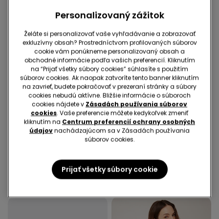
Personalizovaný zážitok
Želáte si personalizovať vaše vyhľadávanie a zobrazovať
exkluzívny obsah? Prostredníctvom profilovaných súborov
cookie vám ponúkneme personalizovaný obsah a
obchodné informácie podľa vašich preferencií. Kliknutím
na “Prijať všetky súbory cookies” súhlasíte s použitím
súborov cookies. Ak naopak zatvoríte tento banner kliknutím
na zavrieť, budete pokračovať v prezeraní stránky a súbory
cookies nebudú aktívne. Bližšie informácie o súboroch
cookies nájdete v
Zásadách používania súborov
-50%
Recyklované mikrovlákno
cookies
. Vaše preferencie môžete kedykoľvek zmeniť
3 produkty | -70%
-50% na 2. podprsenku
kliknutím na
Centrum preferencií ochrany osobných
údajov
nachádzajúcom sa v Zásadách používania
súborov cookies.
1 Farba
3 Farba v zľave
Trúbkové Nohavice z
Mierne Vystužená Pásová
Elastického Plátna
Podprsenka z
Prijať všetky súbory cookie
Recyklovaného
19,99 €
9,99 €
-50%
19,99 €
Mikrovlákna Full Coverage