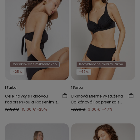
Recyklované mikrovlákno
Recyklované mikrovlákno
-25%
-47%
1 Farba
1 Farba
Celé Plavky s Pásovou
Bikinová Mierne Vystužená
Podprsenkou a Riasením z
Balkónová Podprsenka s
Recyklovaného
Riasením z Recyklovaného
19,99 €
15,00 €
-25%
16,99 €
9,00 €
-47%
Mikrovlákna
Materiálu