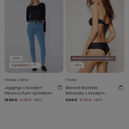
-50%
Recyklované mikrovlákno
3 produkty | -70%
-40%
4 Farba v zľave
1 Farba
Jeggings s Vysokým
Bikinové Brazílske
Pásom a Push-Up Efektom
Nohavičky s Vysokým
Pásom a Riasením z
19,99 €
9,99 €
-50%
9,99 €
6,00 €
-40%
Recyklovaného
Mikrovlákna