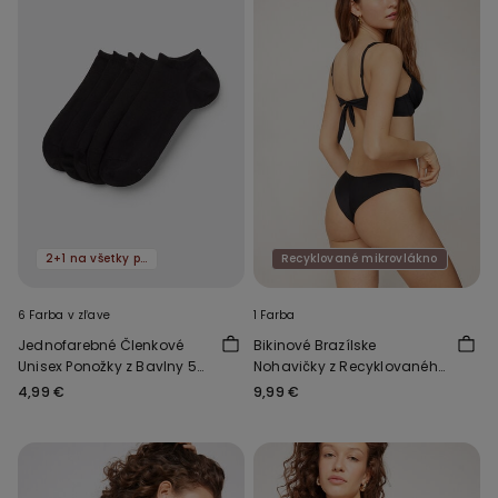
2+1 na všetky ponožky
Recyklované mikrovlákno
6 Farba v zľave
1 Farba
Jednofarebné Členkové
Bikinové Brazílske
Unisex Ponožky z Bavlny 5
Nohavičky z Recyklovaného
Párov
Mikrovlákna
4,99 €
9,99 €