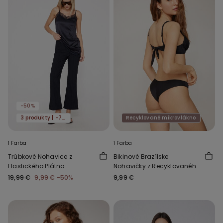
-50%
3 produkty | -70%
Recyklované mikrovlákno
1 Farba
1 Farba
Trúbkové Nohavice z
Bikinové Brazílske
Elastického Plátna
Nohavičky z Recyklovaného
Mikrovlákna
19,99 €
9,99 €
-50%
9,99 €