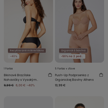
Recyklované mikrovlákno
Organická bavlna
-40%
-50% na 2. podprsenku
1 Farba
5 Farba v zľave
Bikinové Brazílske
Push-Up Podprsenka z
Nohavičky s Vysokým
Organickej Bavlny Athens
Pásom a Riasením z
9,99 €
6,00 €
-40%
13,99 €
Recyklovaného
Mikrovlákna