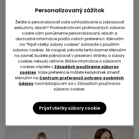
Personalizovaný zážitok
Želáte si personalizovať vaše vyhľadávanie a zobrazovať
exkluzívny obsah? Prostredníctvom profilovaných súborov
cookie vám ponúkneme personalizovaný obsah a
obchodné informácie podľa vašich preferencií. Kliknutím
na “Prijať všetky súbory cookies” súhlasíte s použitím
súborov cookies. Ak naopak zatvoríte tento banner kliknutím
na zavrieť, budete pokračovať v prezeraní stránky a súbory
cookies nebudú aktívne. Bližšie informácie o súboroch
cookies nájdete v
Zásadách používania súborov
-50%
-50%
cookies
. Vaše preferencie môžete kedykoľvek zmeniť
3 produkty | -70%
3 produkty | -70%
kliknutím na
Centrum preferencií ochrany osobných
údajov
nachádzajúcom sa v Zásadách používania
súborov cookies.
2 Farba v zľave
1 Farba
Body s Tenkými
Bavlnené Tričko s Dlhým
Ramienkami z Rebrovanej
Rukávom a Vlnitým Lemom
Prijať všetky súbory cookie
Bavlny
9,99 €
4,99 €
-50%
10,99 €
5,49 €
-50%