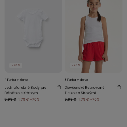
-70%
-70%
4 Farba v zľave
3 Farba v zľave
Jednofarebné Body pre
Dievčenské Rebrované
Bábätko s Krátkym
Tielko so Širokými
Rukávom zo 100 % Bavlny
Ramienkami
5,99 €
1,79 €
-70%
5,99 €
1,79 €
-70%