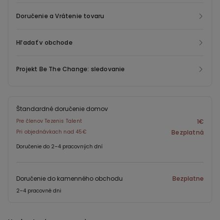
ešte nedostali ku koncovému zákazníkovi.
Doručenie a Vrátenie tovaru
Hľadať v obchode
Projekt Be The Change: sledovanie
Štandardné doručenie domov
Pre členov Tezenis Talent
1€
Pri objednávkach nad 45€
Bezplatná
Doručenie do 2–4 pracovných dní
Doručenie do kamenného obchodu
Bezplatne
2–4 pracovné dni