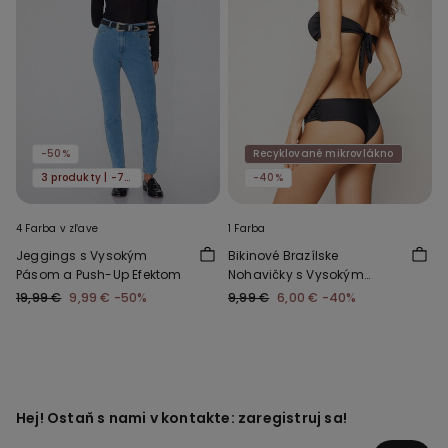
-50%
Recyklované mikrovlákno
3 produkty | -70%
-40%
4 Farba v zľave
1 Farba
Jeggings s Vysokým
Bikinové Brazílske
Pásom a Push-Up Efektom
Nohavičky s Vysokým
Pásom a Riasením z
19,99 €
9,99 €
-50%
9,99 €
6,00 €
-40%
Recyklovaného
Mikrovlákna
Hej! Ostaň s nami v kontakte: zaregistruj sa!