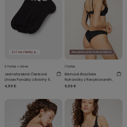
2+1 na všetky ponožky
Recyklované mikrovlákno
6 Farba v zľave
1 Farba
Jednofarebné Členkové
Bikinové Brazílske
Unisex Ponožky z Bavlny 5
Nohavičky z Recyklovaného
Párov
Mikrovlákna
4,99 €
9,99 €