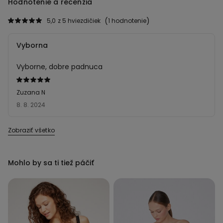
Hodnotenie a recenzia
5,0
z 5 hviezdičiek
1 hodnotenie
Vyborna
Vyborne, dobre padnuca
Hodnotenie:
5
Zuzana N
z 5
8. 8. 2024
Zobraziť všetko
Mohlo by sa ti tiež páčiť