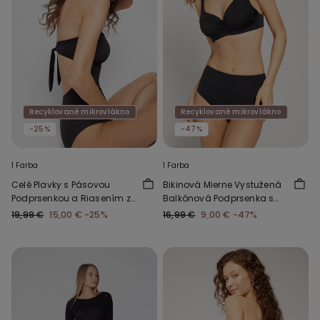
Recyklované mikrovlákno
Recyklované mikrovlákno
-25%
-47%
1 Farba
1 Farba
Celé Plavky s Pásovou
Bikinová Mierne Vystužená
Podprsenkou a Riasením z
Balkónová Podprsenka s
Recyklovaného
Riasením z Recyklovaného
19,99 €
15,00 €
-25%
16,99 €
9,00 €
-47%
Mikrovlákna
Materiálu