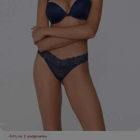
-50% na 2. podprsenku