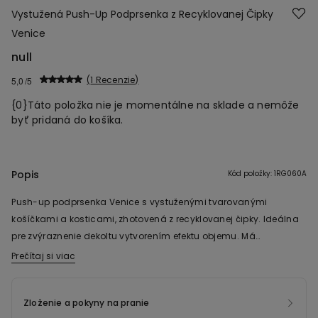
Vystužená Push-Up Podprsenka z Recyklovanej Čipky
Venice
null
1 Recenzie
5,0
{0}Táto položka nie je momentálne na sklade a nemôže
byť pridaná do košíka.
Popis
Kód položky: 1RG060A
Push-up podprsenka Venice s vystuženými tvarovanými
košíčkami a kosticami, zhotovená z recyklovanej čipky. Ideálna
pre zvýraznenie dekoltu vytvorením efektu objemu. Má
nastaviteľné ramienka a jeden háčik s možnosťou nastavenia
Prečítaj si viac
štyroch rôznych polôh zapínania. Čipka, z ktorej je tento produkt,
bola vyrobená zo 100 % recyklovaného polyamidového vlákna
Zloženie a pokyny na pranie
pochádzajúceho zo spracovania textilných zvyškov, ktoré sa