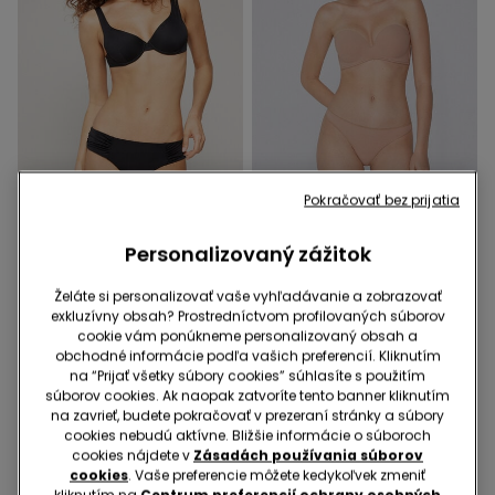
Recyklované mikrovlákno
Recyklované mikrovlákno
Pokračovať bez prijatia
-40%
-50% na 2. podprsenku
Personalizovaný zážitok
1 Farba
5 Farba v zľave
Bikinové Nohavičky s
Vystužená Pásová
Želáte si personalizovať vaše vyhľadávanie a zobrazovať
exkluzívny obsah? Prostredníctvom profilovaných súborov
Vysokým Pásom a
Dekoltová Podprsenka z
cookie vám ponúkneme personalizovaný obsah a
Riasením z Recyklovaného
Recyklovaného
9,99 €
6,00 €
-40%
17,99 €
obchodné informácie podľa vašich preferencií. Kliknutím
Mikrovlákna
Mikrovlákna
na “Prijať všetky súbory cookies” súhlasíte s použitím
súborov cookies. Ak naopak zatvoríte tento banner kliknutím
na zavrieť, budete pokračovať v prezeraní stránky a súbory
cookies nebudú aktívne. Bližšie informácie o súboroch
cookies nájdete v
Zásadách používania súborov
cookies
. Vaše preferencie môžete kedykoľvek zmeniť