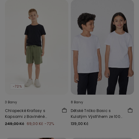
-72%
3 Barvy
8 Barvy
Chlapecké Kraťasy s
Dětské Tričko Basic s
Kapsami z Bavlněné
Kulatým Výstřihem ze 100%
Teplákoviny
Bavlny Unisex
249,00 Kč
69,00 Kč
-72%
139,00 Kč