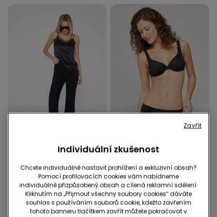
Zavřít
-50%
Recyklované mikrovlákno
3 produkty | -70%
-43%
Individuální zkušenost
1 Barva
1 Barva
Chcete individuálně nastavit prohlížení a exkluzivní obsah?
Pomocí profilovacích cookies vám nabídneme
Pantalone Trombetta in
Vysoké Bikinové Kalhotky s
individuálně přizpůsobený obsah a cílená reklamní sdělení.
Tela Elasticizzata
Nařasením z
Kliknutím na „Přijmout všechny soubory cookies“ dáváte
Recyklovaného
599,00 Kč
299,00 Kč
-50%
299,00 Kč
169,00 Kč
-43%
souhlas s používáním souborů cookie, kdežto zavřením
Mikrovlákna
tohoto banneru tlačítkem zavřít můžete pokračovat v