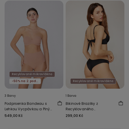
Recyklované mikrovlákno
-50% na 2. podprsenku
Recyklované mikrovlákno
3 Barvy
1 Barva
Podprsenka Bandeau s
Bikinové Brazilky z
Lehkou Vycpávkou a Plným
Recyklovaného
Krytím z Recyklovaného
Mikrovlákna
549,00 Kč
299,00 Kč
Mikrovlákna