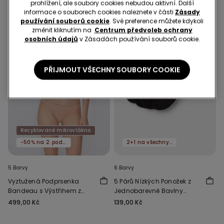
prohlížení, ale soubory cookies nebudou aktivní. Další
informace o souborech cookies naleznete v části
Zásady
používání souborů cookie
. Své preference můžete kdykoli
změnit kliknutím na
Centrum předvoleb ochrany
osobních údajů
v Zásadách používání souborů cookie.
PŘIJMOUT VŠECHNY SOUBORY COOKIE
Recyklované mikrovlákno
-50% na 2. podprsenku
2+1 na všechny ponožky
5 Barvy
6 Barvy
Vyztužená Podprsenka
5 Párů Nízkých Ponožek z
Bandeau s Výstřihem z
Jednobarevné Bavlny
Recyklovaného
Unisex
499,00 Kč
139,00 Kč
Mikrovlákna