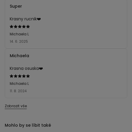
Super
Krasny rucnik❤️
Hodnocení:
5
Michaela L
z 5
14. 6. 2025
Michaela
Krasna osuska❤️
Hodnocení:
5
Michaela L
z 5
11. 8. 2024
Zobrazit vše
Mohlo by se líbit také