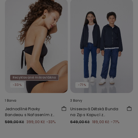
Recyklované mikrovlákno
-33%
-71%
1 Barva
3 Barvy
Jednodílné Plavky
Unisexová Dětská Bunda
Bandeau s Nařasením z
na Zip s Kapucí z
Recyklovaného
Funkčního Materiálu
599,00 Kč
399,00 Kč
-33%
649,00 Kč
189,00 Kč
-71%
Mikrovlákna