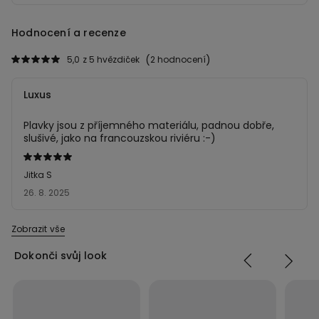
Hodnocení a recenze
5,0
z 5 hvězdiček
2 hodnocení
Luxus
Plavky jsou z příjemného materiálu, padnou dobře,
slušivé, jako na francouzskou riviéru :-)
Hodnocení:
5
Jitka S
z 5
26. 8. 2025
Zobrazit vše
Dokonči svůj look