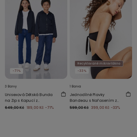
Recyklované mikrovlákno
-71%
-33%
3 Barvy
1 Barva
Unisexová Dětská Bunda
Jednodílné Plavky
na Zip s Kapucí z
Bandeau s Nařasením z
Funkčního Materiálu
Recyklovaného
649,00 Kč
189,00 Kč
-71%
599,00 Kč
399,00 Kč
-33%
Mikrovlákna