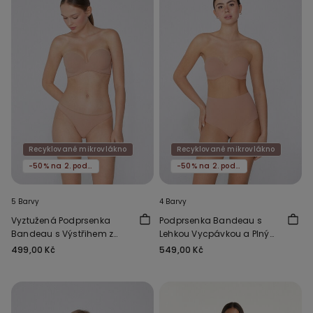
Recyklované mikrovlákno
Recyklované mikrovlákno
-50% na 2. podprsenku
-50% na 2. podprsenku
5 Barvy
4 Barvy
Vyztužená Podprsenka
Podprsenka Bandeau s
Bandeau s Výstřihem z
Lehkou Vycpávkou a Plným
Recyklovaného
Krytím z Recyklovaného
499,00 Kč
549,00 Kč
Mikrovlákna
Mikrovlákna