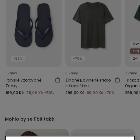
Nov
Org
-53%
-70%
2+1
1 Barva
6 Barvy
7 Barvy
Pánské Vzorované
Žíhané Bavlněné Tričko
Tričko z
Žabky
s Kapsičkou
Organi
169,00 Kč
79,00 Kč
-53%
299,00 Kč
89,00 Kč
-70%
299,00 
Mohlo by se líbit také