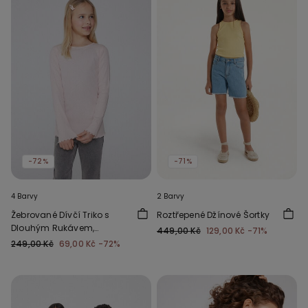
-72%
-71%
4 Barvy
2 Barvy
Žebrované Dívčí Triko s
Roztřepené Džínové Šortky
Dlouhým Rukávem,
449,00 Kč
129,00 Kč
-71%
Kulatým Výstřihem a
249,00 Kč
69,00 Kč
-72%
Obloučkovým Lemem