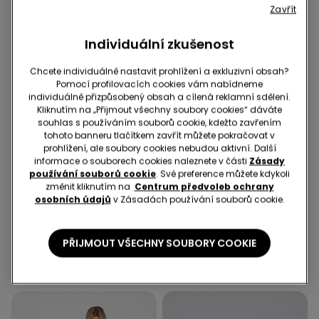
Zavřít
Individuální zkušenost
Chcete individuálně nastavit prohlížení a exkluzivní obsah?
Pomocí profilovacích cookies vám nabídneme
individuálně přizpůsobený obsah a cílená reklamní sdělení.
Kliknutím na „Přijmout všechny soubory cookies“ dáváte
souhlas s používáním souborů cookie, kdežto zavřením
tohoto banneru tlačítkem zavřít můžete pokračovat v
prohlížení, ale soubory cookies nebudou aktivní. Další
Recyklované mikrovlákno
informace o souborech cookies naleznete v části
Zásady
používání souborů cookie
. Své preference můžete kdykoli
-43%
2+1 na všechny ponožky
změnit kliknutím na
Centrum předvoleb ochrany
osobních údajů
v Zásadách používání souborů cookie.
1 Barva
6 Barvy
Vysoké Bikinové Kalhotky s
5 Párů Nízkých Ponožek z
PŘIJMOUT VŠECHNY SOUBORY COOKIE
Nařasením z
Jednobarevné Bavlny
Recyklovaného
Unisex
299,00 Kč
169,00 Kč
-43%
139,00 Kč
Mikrovlákna