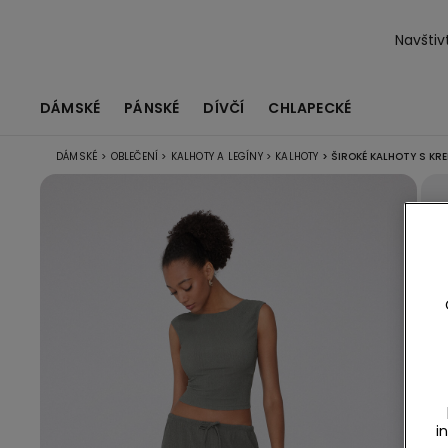
Navštiv
DÁMSKÉ
PÁNSKÉ
DÍVČÍ
CHLAPECKÉ
DÁMSKÉ
>
OBLEČENÍ
>
KALHOTY A LEGÍNY
>
KALHOTY
>
ŠIROKÉ KALHOTY S KR
i