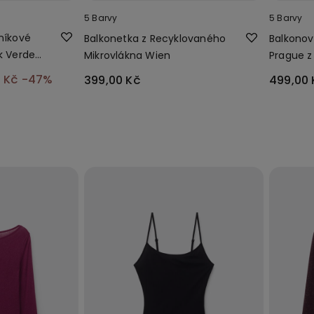
5 Barvy
5 Barvy
níkové
Balkonetka z Recyklovaného
Balkono
k Verde
Mikrovlákna Wien
Prague z
mikrovlá
0 Kč
-47%
399,00 Kč
499,00 