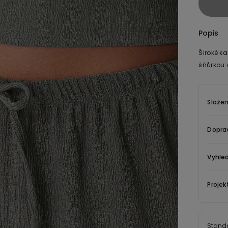
Popis
Široké k
šňůrkou 
Složen
Dopra
Vyhle
Projek
Stand