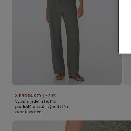
3 PRODUKTY | -70%
Vyber si jeden z těchto
produktů a využij výhody této
akce hned teď!