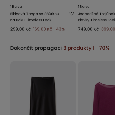
1 Barva
1 Barva
Bikinová Tanga se Šňůrkou
Jednodílné Trojúhel
na Boku Timeless Look
Plavky Timeless Loo
Verde Camo
Camo
299,00 Kč
169,00 Kč
-43%
749,00 Kč
399,0
Dokončit propagaci
3 produkty | -70%