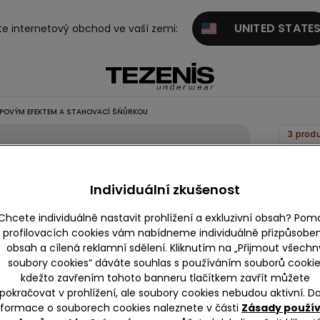
UNITED STATE
te internetový obchod ve vaší zemi:
EPOVÝM EFEKTEM A STAHOVACÍ ŠŇŮRKOU
3 prod
Široké
Kalhoty
Individuální zkušenost
Krepo
Chcete individuálně nastavit prohlížení a exkluzivní obsah? Pom
Efekte
profilovacích cookies vám nabídneme individuálně přizpůsobe
Stahov
obsah a cílená reklamní sdělení. Kliknutím na „Přijmout všechn
Šňůrko
soubory cookies“ dáváte souhlas s používáním souborů cookie
kdežto zavřením tohoto banneru tlačítkem zavřít můžete
pokračovat v prohlížení, ale soubory cookies nebudou aktivní. Da
nformace o souborech cookies naleznete v části
Zásady použí
Barva:
-