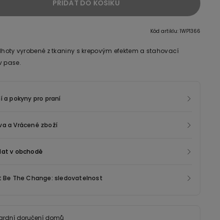
PŘIDAT DO KOŠÍKU
Kód artiklu: 1WP1366
alhoty vyrobené z tkaniny s krepovým efektem a stahovací
v pase.
í a pokyny pro praní
va a Vrácené zboží
dat v obchodě
t Be The Change: sledovatelnost
ardní doručení domů