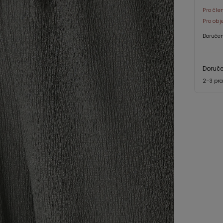
Pro čle
Pro obj
Doručen
Doruč
2–3 pra