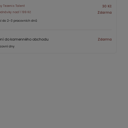
ny Tezenis Talent
30 Kč
ednávky nad 1 199 Kč
Zdarma
í do 2–3 pracovních dnů
ení do kamenného obchodu
Zdarma
covní dny