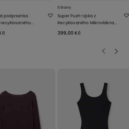
5 Barvy
vá podprsenka
Super Push-Upka z
 recyklovaného
Recyklovaného Mikrovlákna
kna
Los Angeles
Kč
399,00 Kč