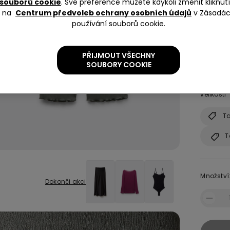
souborů cookie
. Své preference můžete kdykoli změnit kliknu
na
Centrum předvoleb ochrany osobních údajů
v Zásadá
používání souborů cookie.
Velikost:
S
PŘIJMOUT VŠECHNY
SOUBORY COOKIE
Jakou vel
Podívej 
velikosti
Ta
T
Množství
Dokonči akci