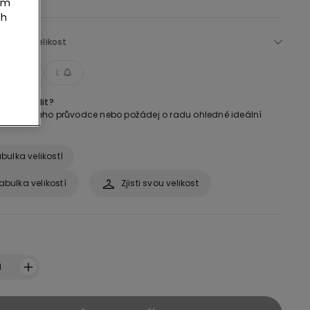
tím
ch
Zvol si velikost
M
L
ikost zvolit?
se do našeho průvodce nebo požádej o radu ohledně ideální
bulka velikostí
abulka velikostí
Zjisti svou velikost
:
1