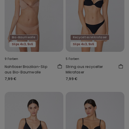
Bio-Baumwolle
Recyceltes Mikrofaser
Slips 4x3, 9x6
Slips 4x3, 9x6
9 Farben
5 Farben
Nahtloser Brazilian-Slip
String aus recycelter
aus Bio-Baumwolle
Mikrofaser
7,99 €
7,99 €