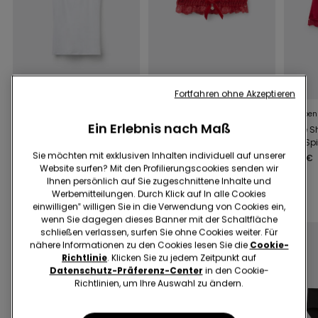
Fortfahren ohne Akzeptieren
9 Farben
1 Farbe
5 Farben
Ein Erlebnis nach Maß
Top mit
Strumpfhalter aus
Kurze S
Kastenausschnitt aus
Spitze Rot
und Spi
gerippter Baumwolle
Sie möchten mit exklusiven Inhalten individuell auf unserer
11,99 €
5,99 €
11,99 €
Website surfen? Mit den Profilierungscookies senden wir
Ihnen persönlich auf Sie zugeschnittene Inhalte und
Werbemitteilungen. Durch Klick auf In alle Cookies
Rabatt einlösen
Slips 4x3, 9x6
einwilligen‟ willigen Sie in die Verwendung von Cookies ein,
wenn Sie dagegen dieses Banner mit der Schaltfläche
schließen verlassen, surfen Sie ohne Cookies weiter. Für
nähere Informationen zu den Cookies lesen Sie die
Cookie-
Richtlinie
. Klicken Sie zu jedem Zeitpunkt auf
Datenschutz-Präferenz-Center
in den Cookie-
Richtlinien, um Ihre Auswahl zu ändern.