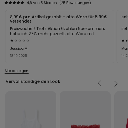
Funktionalität und Umweltbewusstsein ideal vereint. Mach Dir
4,8
von 5 Sternen
25 Bewertungen
selbst und der Umwelt eine Freude!
8,99€ pro Artikel gezahlt - alte Ware für 5,99€
se
versendet
Preiswucher! Trotz Aktion 6zahlen 9bekommen,
se
habe ich 27€ mehr gezahlt, alte Ware mit
alten Preisschildern zugesandt bekommen.
Mit
Mit
Wenn man so dreist ist pro Artikel 3€ mehr zu
1
5
Jessica M
Mar
erheben, dann sollte man das auch an der
von
vo
Ware ändern.
18.10.2025
14.
5
5
Beschwerde eingereicht - laut Tezenis alles
bewertet
be
rechtens.
Alle anzeigen
Für mich war es der letzte Kauf.
Vervollständige den Look