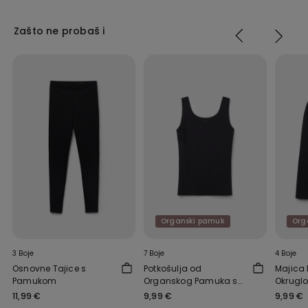
Zašto ne probaš i
Organski pamuk
Org
3 Boje
7 Boje
4 Boje
Osnovne Tajice s
Potkošulja od
Majica 
Pamukom
Organskog Pamuka sa
Okruglo
Sirovim Rubom
Rastezl
11,99 €
9,99 €
9,99 €
Organs