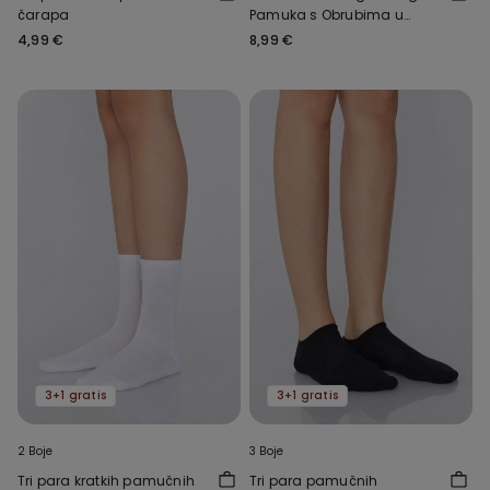
čarapa
Pamuka s Obrubima u
Kombiniranoj Boji i
4,99 €
8,99 €
Logotipom
3+1 gratis
3+1 gratis
2 Boje
3 Boje
Tri para kratkih pamučnih
Tri para pamučnih