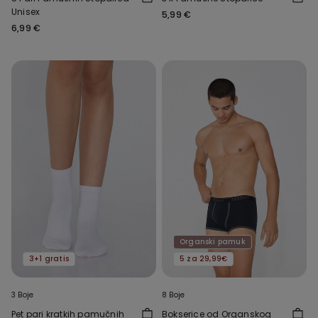
Unisex
5,99 €
6,99 €
Organski pamuk
3+1 gratis
5 za 29,99€
3 Boje
8 Boje
Pet pari kratkih pamučnih
Bokserice od Organskog