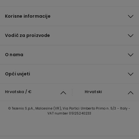
Korisne informacije
Vodič za proizvode
O nama
Opći uvjeti
Hrvatska / €
Hrvatski
© Tezenis S.p.A., Malcesine (VR), Via Portici Umberto Primo n. 5/3 - Italy -
VAT number 05125240233