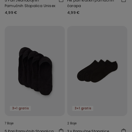
5 Pari Jednobojnih
Pet pari kratkih pamučnih
Pamučnih Stopalica Unisex
čarapa
4,99 €
4,99 €
3+1 gratis
3+1 gratis
7 Boje
2 Boje
5 Pari Pamučnih Stopalica
3 x Pamučne Stopalice