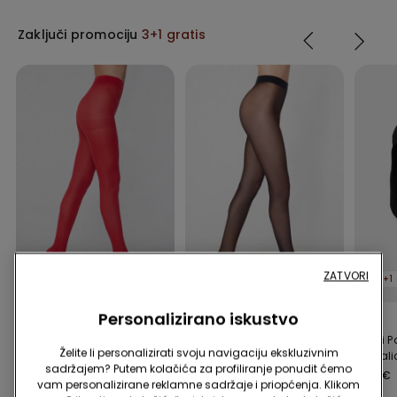
Zaključi promociju
3+1 gratis
ZATVORI
3+1 gratis
3+1 gratis
3+1 
Personalizirano iskustvo
1 Boja
1 Boja
7 Boje
Hulahopke od 50 Dena
Poluprozirne Hulahopke
5 Pari 
Želite li personalizirati svoju navigaciju ekskluzivnim
od Mikrovlakana Soft
od 30 Dena Soft Touch
Stopali
sadržajem? Putem kolačića za profiliranje ponudit ćemo
4,99 €
4,99 €
6,99 €
vam personalizirane reklamne sadržaje i priopćenja. Klikom