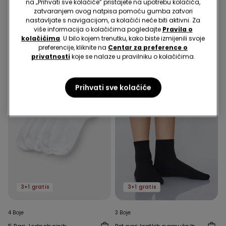
na „Prihvati sve kolačiće” pristajete na upotrebu kolačića,
zatvaranjem ovog natpisa pomoću gumba zatvori
nastavljate s navigacijom, a kolačići neće biti aktivni. Za
više informacija o kolačićima pogledajte
Pravila o
Naša preporuka
kolačićima
. U bilo kojem trenutku, kako biste izmijenili svoje
preferencije, kliknite na
Centar za preference o
privatnosti
koje se nalaze u pravilniku o kolačićima.
Prihvati sve kolačiće
3+1 gratis
3+1 gratis
4 Boje
3 Boje