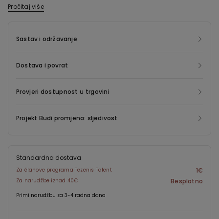
Pročitaj više
Ovaj odjevni predmet sadrži reciklirani najlon Econyl ®,
regeneriran iz proizvodnog otpada prije potrošnje, ribarskih
mreža i tepiha. Econyl ® ima ista svojstva izvornog najlona, ali
Sastav i održavanje
se može beskonačno reciklirati i preoblikovati, što omogućuje
uštedu energije i emisija te daje novi život otpadu, koji bi inače
Dostava i povrat
bio namijenjen za odlaganje.
Provjeri dostupnost u trgovini
Projekt Budi promjena: sljedivost
Standardna dostava
Za članove programa Tezenis Talent
1€
Za narudžbe iznad 40€
Besplatno
Primi narudžbu za 3-4 radna dana