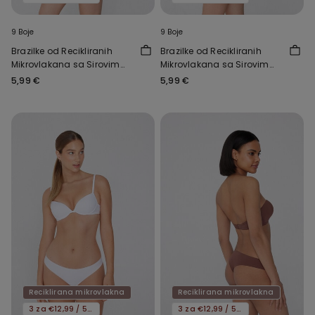
9 Boje
9 Boje
Brazilke od Recikliranih
Brazilke od Recikliranih
Mikrovlakana sa Sirovim
Mikrovlakana sa Sirovim
Rubom
Rubom
5,99 €
5,99 €
Reciklirana mikrovlakna
Reciklirana mikrovlakna
3 za €12,99 / 5 za €19,99
3 za €12,99 / 5 za €19,99