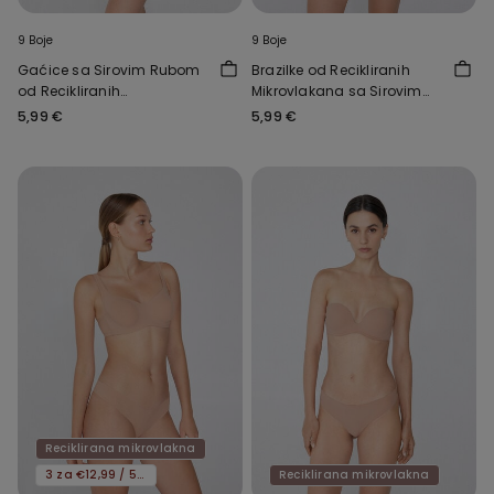
9 Boje
9 Boje
Gaćice sa Sirovim Rubom
Brazilke od Recikliranih
od Recikliranih
Mikrovlakana sa Sirovim
Mikrovlakana
Rubom
5,99 €
5,99 €
Reciklirana mikrovlakna
3 za €12,99 / 5 za €19,99
Reciklirana mikrovlakna