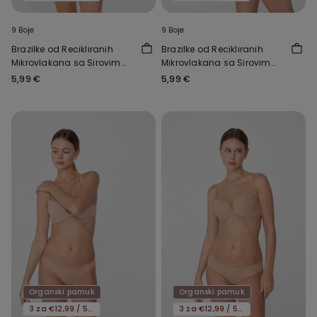
9 Boje
9 Boje
Brazilke od Recikliranih
Brazilke od Recikliranih
Mikrovlakana sa Sirovim
Mikrovlakana sa Sirovim
Rubom
Rubom
5,99 €
5,99 €
Organski pamuk
Organski pamuk
3 za €12,99 / 5 za €19,99
3 za €12,99 / 5 za €19,99