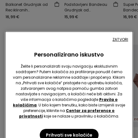
Balkonet Grudnjak od
Podstavljeni Bandeau
Super P
Recikliranih
Grudnjak od
Bandea
Mikrovlakana Full
Recikliranih
Madrid 
16,99 €
15,99 €
16,99 €
Coverage Prague
Mikrovlakana New York
Mikrov
Zaključi promociju
3 za €12,99 / 5 za €19,99
ZATVORI
Personalizirano iskustvo
Želite li personalizirati svoju navigaciju ekskluzivnim
sadržajem? Putem kolačića za profiliranje ponudit ćemo
vam personalizirane reklamne sadržaje i priopćenja. Klikom
na „Prihvati sve kolačiće” pristajete na upotrebu kolačića,
zatvaranjem ovog natpisa pomoću gumba zatvori
nastavljate s navigacijom, a kolačići neće biti aktivni. Za
više informacija o kolačićima pogledajte
Pravila o
kolačićima
. U bilo kojem trenutku, kako biste izmijenili svoje
preferencije, kliknite na
Centar za preference o
Reciklirana mikrovlakna
privatnosti
koje se nalaze u pravilniku o kolačićima.
3 za €12,99 / 5 za €19,99
3 za €12,99 / 5 za €19,99
3 Boje
5 Boje
3 Boje
Prihvati sve kolačiće