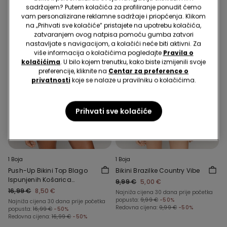
sadržajem? Putem kolačića za profiliranje ponudit ćemo
vam personalizirane reklamne sadržaje i priopćenja. Klikom
na „Prihvati sve kolačiće” pristajete na upotrebu kolačića,
zatvaranjem ovog natpisa pomoću gumba zatvori
nastavljate s navigacijom, a kolačići neće biti aktivni. Za
više informacija o kolačićima pogledajte
Pravila o
kolačićima
. U bilo kojem trenutku, kako biste izmijenili svoje
preferencije, kliknite na
Centar za preference o
privatnosti
koje se nalaze u pravilniku o kolačićima.
Prihvati sve kolačiće
1 Boja
1 Boja
Push-Up Bikini Top Blago
Bikini Brazilke Country Vibe
Ispunjenih Košarica
9,99 €
5,00 €
Country Vibe
16,99 €
8,50 €
Najniža cijena 30 dana prije početka
popusta:
9,99 €
-50%
Najniža cijena 30 dana prije početka
Redovna cijena:
9,99 €
-50%
popusta:
16,99 €
-50%
Redovna cijena:
16,99 €
-50%