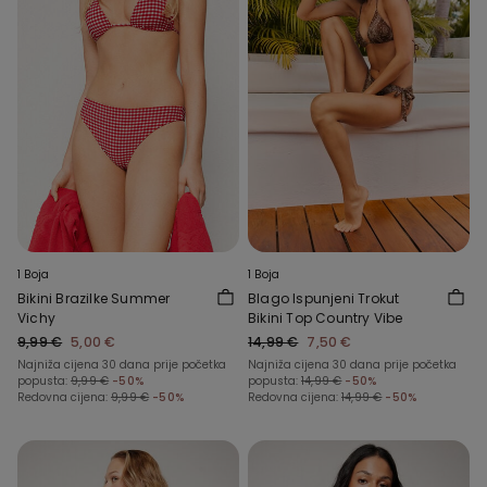
1 Boja
1 Boja
Bikini Brazilke Summer
Blago Ispunjeni Trokut
Vichy
Bikini Top Country Vibe
9,99 €
5,00 €
14,99 €
7,50 €
Najniža cijena 30 dana prije početka
Najniža cijena 30 dana prije početka
popusta:
9,99 €
-50%
popusta:
14,99 €
-50%
Redovna cijena:
9,99 €
-50%
Redovna cijena:
14,99 €
-50%