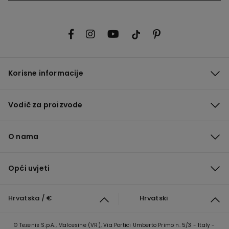
Korisne informacije
Vodič za proizvode
O nama
Opći uvjeti
Hrvatska / €
Hrvatski
© Tezenis S.p.A., Malcesine (VR), Via Portici Umberto Primo n. 5/3 - Italy -