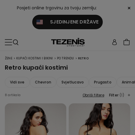
×
Posjeti online trgovinu za tvoju zemlju:
SJEDINJENE DRŽAVE
>
>
>
ŽENE
KUPAĆI KOSTIMI I BIKINI
PO TRENDU
RETRO
Retro kupaći kostimi
Vidi sve
Chevron
Svjetlucavo
Prugasto
Animal
Obriši filtere
Filter
(1)
8 artikala