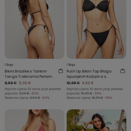
1 Boja
1 Boja
Bikini Brazilke s Tankim
Push Up Bikini Top Blago
Tanga Trakicama Perlama
Ispunjenih Košarica s
i Točkicama
Perlama i Točkicama
9,99 €
5,00 €
16,99 €
8,50 €
Najniža cijena 30 dana prije početka
Najniža cijena 30 dana prije početka
popusta:
9,99 €
-50%
popusta:
16,99 €
-50%
Redovna cijena:
9,99 €
-50%
Redovna cijena:
16,99 €
-50%