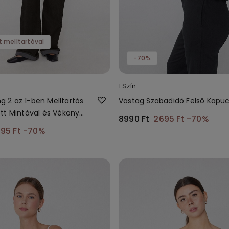
t melltartóval
-70%
1 Szín
ing 2 az 1-ben Melltartós
Vastag Szabadidő Felső Kapuc
tt Mintával és Vékony
8990 Ft
2695 Ft
-70%
l
95 Ft
-70%