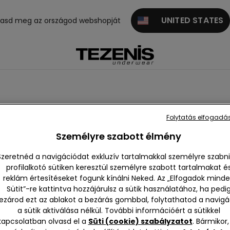
UNITED STATES
gasd meg az országod webshopját
Folytatás elfogadás
s szoknyák
Személyre szabott élmény
Szeretnéd a navigációdat exkluzív tartalmakkal személyre szabni
profilalkotó sütiken keresztül személyre szabott tartalmakat é
reklám értesítéseket fogunk kínálni Neked. Az „Elfogadok mind
Sütit”-re kattintva hozzájárulsz a sütik használatához, ha pedi
ezárod ezt az ablakot a bezárás gombbal, folytathatod a navigá
a sütik aktiválása nélkül. További információért a sütikkel
kapcsolatban olvasd el a
Süti (cookie) szabályzatot
. Bármikor,