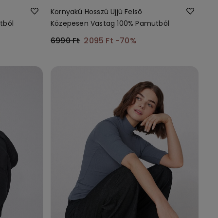
Környakú Hosszú Ujjú Felső
tból
Közepesen Vastag 100% Pamutból
6990 Ft
2095 Ft
-70%