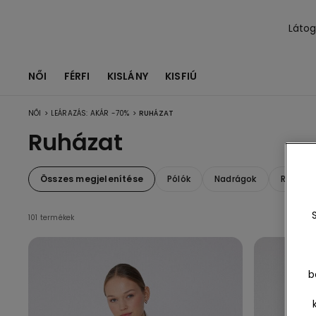
Láto
NŐI
FÉRFI
KISLÁNY
KISFIÚ
>
>
NŐI
LEÁRAZÁS: AKÁR -70%
RUHÁZAT
Ruházat
Összes megjelenítése
Pólók
Nadrágok
Ruhák é
101 termékek
b