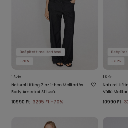
Beépített melltartóval
Beépítet
-70%
-70%
1 Szín
1 Szín
Natural Lifting 2 az 1-ben Melltartós
Natural Lift
Body Amerikai Stílusú
Vállú Mellt
Nyakkivágással
Mintával
10990 Ft
3295 Ft
-70%
10990 Ft
3