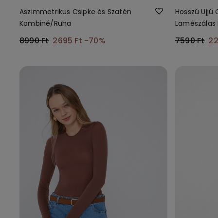
Aszimmetrikus Csipke és Szatén
Hosszú Ujjú
Kombiné/Ruha
Lamészálas 
Viszkóz Fels
8990 Ft
2695 Ft
-70%
7590 Ft
22