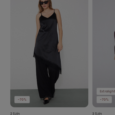
Extraligh
-70%
-70%
2 Szín
3 Szín