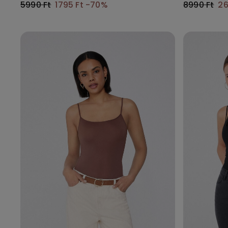
5990 Ft
1795 Ft
-70%
8990 Ft
26