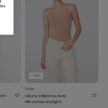
i
lsz.
-70%
3 Szín
zon
Vékony Vállpántos Body
Mikroszálas Anyagból