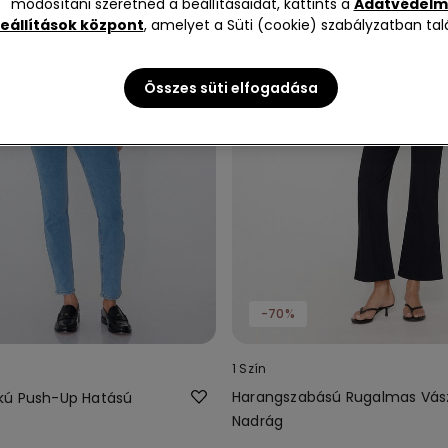
módosítani szeretnéd a beállításaidat, kattints a
Adatvédelm
eállítások központ
, amelyet a Süti (cookie) szabályzatban talá
Összes süti elfogadása
-70%
1 Szín
Harangszabású Rugalmas Vás
kú Push-Up Hatású
Nadrág