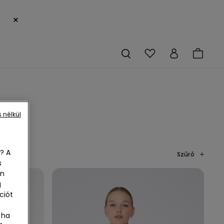
×
 nélkül
? A
Szűrő
s
en
g
ciót
 ha