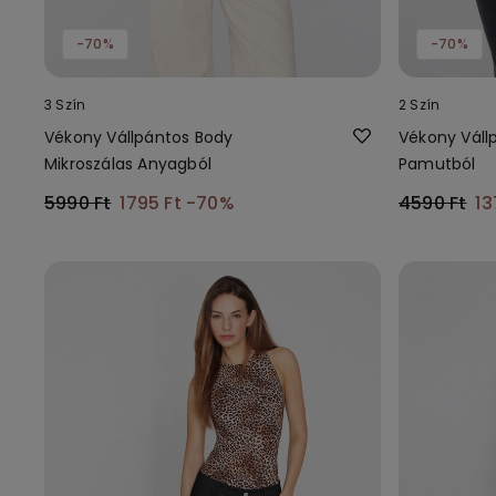
-70%
-70%
3 Szín
2 Szín
Vékony Vállpántos Body
Vékony Váll
Mikroszálas Anyagból
Pamutból
5990 Ft
1795 Ft
-70%
4590 Ft
13