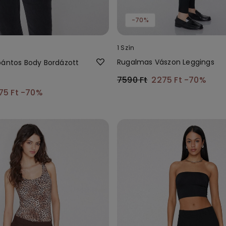
-70%
1 Szín
Rugalmas Vászon Leggings
pántos Body Bordázott
7590 Ft
2275 Ft
-70%
75 Ft
-70%