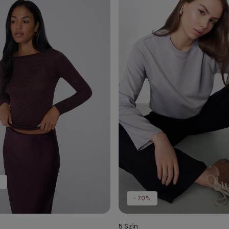
t
-70%
5 Szín