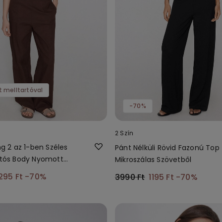
t melltartóval
-70%
2 Szín
ing 2 az 1-ben Széles
Pánt Nélküli Rövid Fazonú Top
artós Body Nyomott
Mikroszálas Szövetből
295 Ft
-70%
3990 Ft
1195 Ft
-70%