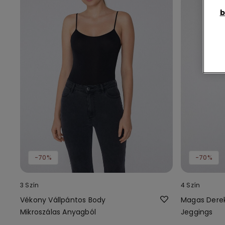
b
-70%
-70%
3 Szín
4 Szín
Vékony Vállpántos Body
Magas Dere
Mikroszálas Anyagból
Jeggings