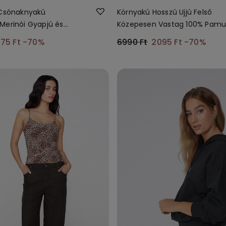
 Csónaknyakú
Környakú Hosszú Ujjú Felső
Merinói Gyapjú és
Közepesen Vastag 100% Pamu
ő
75 Ft
-70%
6990 Ft
2095 Ft
-70%