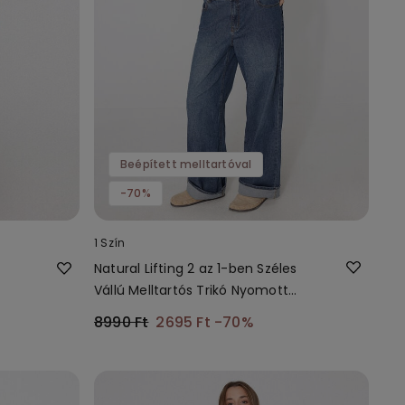
Beépített melltartóval
-70%
1 Szín
Natural Lifting 2 az 1-ben Széles
Vállú Melltartós Trikó Nyomott
Mintával
8990 Ft
2695 Ft
-70%