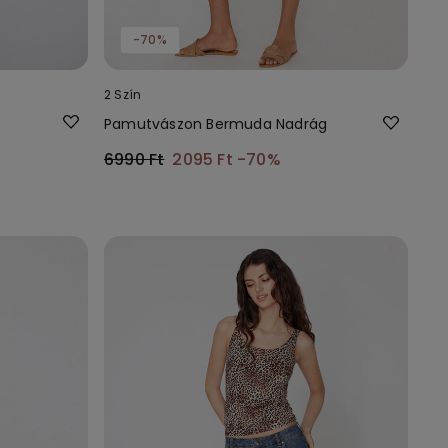
-70%
2 Szín
Pamutvászon Bermuda Nadrág
6990 Ft
2095 Ft
-70%