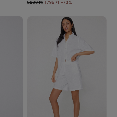
5990 Ft
1795 Ft
-70%