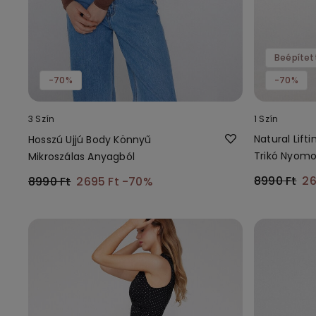
Beépítet
-70%
-70%
3 Szín
1 Szín
Natural Lift
Hosszú Ujjú Body Könnyű
Trikó Nyomo
Mikroszálas Anyagból
Vállpántokka
8990 Ft
26
8990 Ft
2695 Ft
-70%