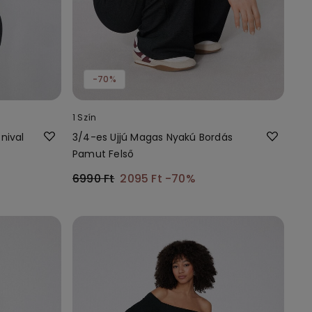
-70%
1 Szín
nival
3/4-es Ujjú Magas Nyakú Bordás
Pamut Felső
6990 Ft
2095 Ft
-70%