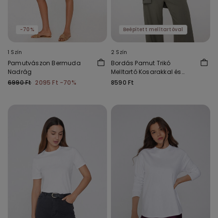
-70%
Beépített melltartóval
1 Szín
2 Szín
Pamutvászon Bermuda
Bordás Pamut Trikó
Nadrág
Melltartó Kosarakkal és
Sportos Nyakkivágással
6990 Ft
2095 Ft
-70%
8590 Ft