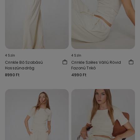
4 Szín
4 Szín
Crinkle Bő Szabású
Crinkle Széles Vállú Rövid
Hosszúnadrág
Fazonú Trikó
8990 Ft
4990 Ft