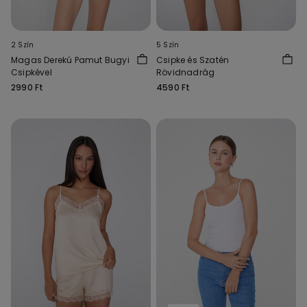
2 Szín
5 Szín
Magas Derekú Pamut Bugyi
Csipke és Szatén
Csipkével
Rövidnadrág
2990 Ft
4590 Ft