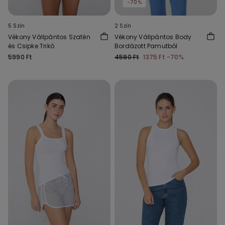
-70%
5 Szín
2 Szín
Vékony Vállpántos Szatén
Vékony Vállpántos Body
és Csipke Trikó
Bordázott Pamutból
5990 Ft
4590 Ft
1375 Ft
-70%