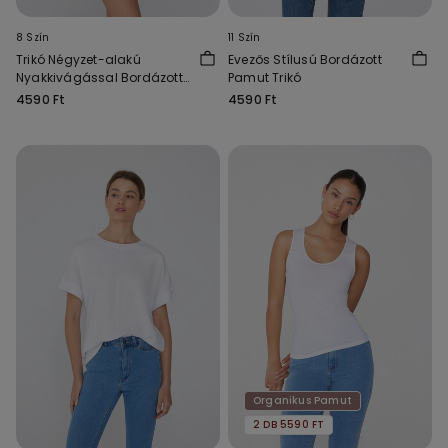
8 Szín
11 Szín
Trikó Négyzet-alakú
Evezős Stílusú Bordázott
Nyakkivágással Bordázott
Pamut Trikó
Pamutból
4590 Ft
4590 Ft
Organikus Pamut
2 DB 5590 FT