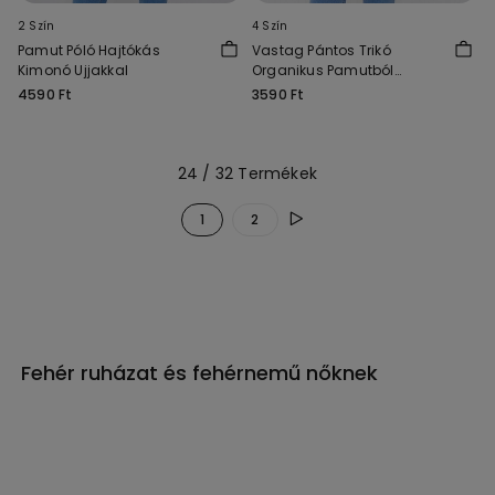
2 Szín
4 Szín
Pamut Póló Hajtókás
Vastag Pántos Trikó
Kimonó Ujjakkal
Organikus Pamutból
Lekerekített Nyakkivágással
4590 Ft
3590 Ft
24 / 32 Termékek
1
2
Fehér ruházat és fehérnemű nőknek