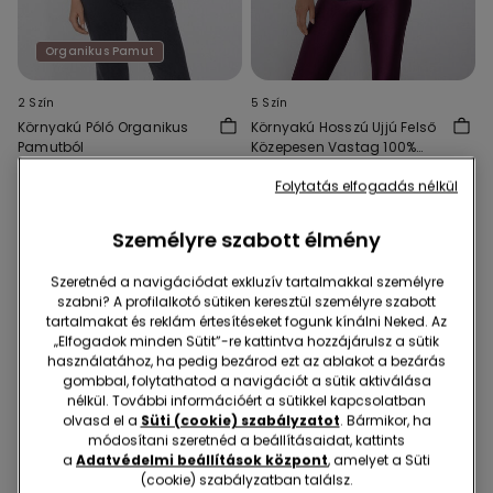
Organikus Pamut
2 Szín
5 Szín
Környakú Póló Organikus
Környakú Hosszú Ujjú Felső
Pamutból
Közepesen Vastag 100%
Pamutból
4590 Ft
6990 Ft
Folytatás elfogadás nélkül
Személyre szabott élmény
Szeretnéd a navigációdat exkluzív tartalmakkal személyre
szabni? A profilalkotó sütiken keresztül személyre szabott
tartalmakat és reklám értesítéseket fogunk kínálni Neked. Az
„Elfogadok minden Sütit”-re kattintva hozzájárulsz a sütik
használatához, ha pedig bezárod ezt az ablakot a bezárás
gombbal, folytathatod a navigációt a sütik aktiválása
nélkül. További információért a sütikkel kapcsolatban
olvasd el a
Süti (cookie) szabályzatot
. Bármikor, ha
módosítani szeretnéd a beállításaidat, kattints
a
Adatvédelmi beállítások központ
, amelyet a Süti
(cookie) szabályzatban találsz.