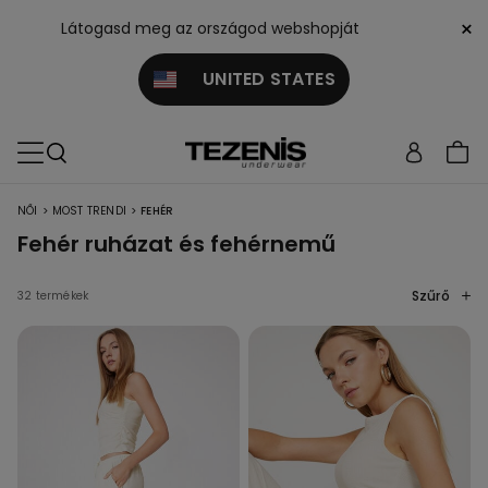
×
Látogasd meg az országod webshopját
UNITED STATES
>
>
NŐI
MOST TRENDI
FEHÉR
Fehér ruházat és fehérnemű
Szűrő
32 termékek