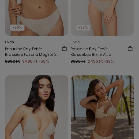
-50%
-38%
1 Szín
1 Szín
Paradise Bay Fehér
Paradise Bay Fehér
Brassiere Fazonú Megkötős
Klasszikus Bikini Alsó
Bikini Felső
6990 Ft
3490 Ft
-50%
3990 Ft
2490 Ft
-38%