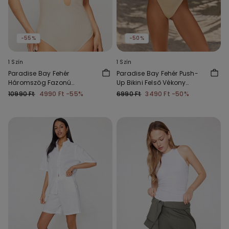
-55%
-50%
1 Szín
1 Szín
Paradise Bay Fehér
Paradise Bay Fehér Push-
Háromszög Fazonú
Up Bikini Felső Vékony
Egyrészes Fürdőruha
Szivacsos Kosárral
10990 Ft
4990 Ft
-55%
6990 Ft
3490 Ft
-50%