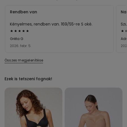
Rendben van
Na
Kényelmes, rendben van. 169/55-re S oké.
Szu
Értékelés:
Ért
5/5
5/5
Gréta G
Adr
2026. febr. 5.
202
Összes megjelenítése
Ezek is tetszeni fognak!