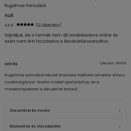
Rugalmas Pamutból
null
12 Vélemény
4,9
Sajnáljuk, de a termék nem áll rendelkezésre online és
ezért nem lett hozzáadva a Bevásárlókosaradhoz.
Leírás
Cikkszám: 1RT050
Rugalmas pamutból készült brassiere melltartó amerikai stílusú
nyakkivágással. Ideális modell sportoláshoz, de a
mindennapokban is kényelmet biztosít.
Összetétel és mosás
Kézbesítés és Visszaküldés