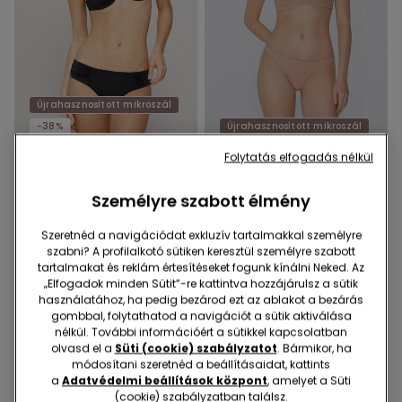
Újrahasznosított mikroszál
-38%
Újrahasznosított mikroszál
Folytatás elfogadás nélkül
1 Szín
5 Szín
Magas Derekú Ráncolt
Szivacsos Levehető Pántos
Személyre szabott élmény
Bikini Alsó Újrahasznosított
Mélyen Dekoltált Melltartó
Mikroszálas Szövetből
Újrahasznosított
3990 Ft
2490 Ft
-38%
7590 Ft
Szeretnéd a navigációdat exkluzív tartalmakkal személyre
Mikroszálas Anyagból
szabni? A profilalkotó sütiken keresztül személyre szabott
tartalmakat és reklám értesítéseket fogunk kínálni Neked. Az
„Elfogadok minden Sütit”-re kattintva hozzájárulsz a sütik
használatához, ha pedig bezárod ezt az ablakot a bezárás
gombbal, folytathatod a navigációt a sütik aktiválása
nélkül. További információért a sütikkel kapcsolatban
olvasd el a
Süti (cookie) szabályzatot
. Bármikor, ha
módosítani szeretnéd a beállításaidat, kattints
a
Adatvédelmi beállítások központ
, amelyet a Süti
(cookie) szabályzatban találsz.