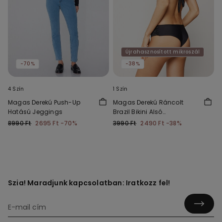
Újrahasznosított mikroszál
-70%
-38%
4 Szín
1 Szín
Magas Derekú Push-Up
Magas Derekú Ráncolt
Hatású Jeggings
Brazil Bikini Alsó
Újrahasznosított
8990 Ft
2695 Ft
-70%
3990 Ft
2490 Ft
-38%
Mikroszálas Szövetből
Szia! Maradjunk kapcsolatban: Iratkozz fel!