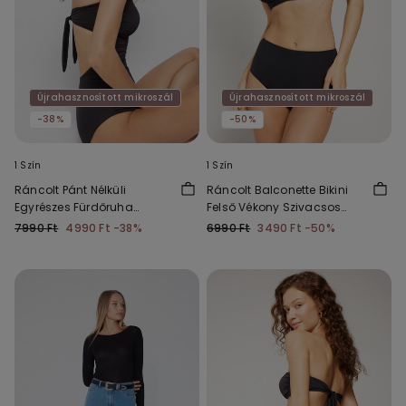
Újrahasznosított mikroszál
Újrahasznosított mikroszál
-38%
-50%
1 Szín
1 Szín
Ráncolt Pánt Nélküli
Ráncolt Balconette Bikini
Egyrészes Fürdőruha
Felső Vékony Szivacsos
Újrahasznosított
Kosárral Újrahasznosított
7990 Ft
4990 Ft
-38%
6990 Ft
3490 Ft
-50%
Mikroszálas Szövetből
Mikroszálas Szövetből