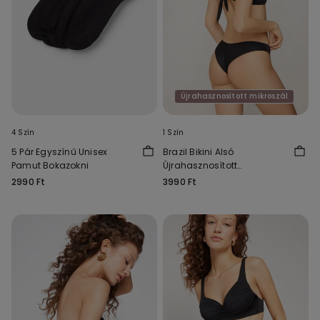
Újrahasznosított mikroszál
4 Szín
1 Szín
5 Pár Egyszínű Unisex
Brazil Bikini Alsó
Pamut Bokazokni
Újrahasznosított
Mikroszálas Szövetből
2990 Ft
3990 Ft