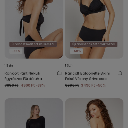
Újrahasznosított mikroszál
Újrahasznosított mikroszál
-38%
-50%
1 Szín
1 Szín
Ráncolt Pánt Nélküli
Ráncolt Balconette Bikini
Egyrészes Fürdőruha
Felső Vékony Szivacsos
Újrahasznosított
Kosárral Újrahasznosított
7990 Ft
4990 Ft
-38%
6990 Ft
3490 Ft
-50%
Mikroszálas Szövetből
Mikroszálas Szövetből