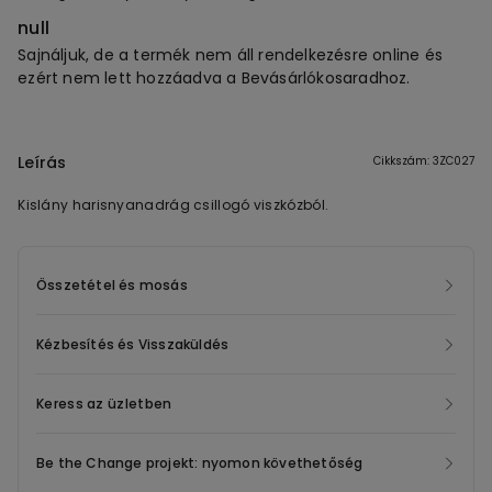
null
Sajnáljuk, de a termék nem áll rendelkezésre online és
ezért nem lett hozzáadva a Bevásárlókosaradhoz.
Leírás
Cikkszám: 3ZC027
Kislány harisnyanadrág csillogó viszkózból.
Összetétel és mosás
Kézbesítés és Visszaküldés
Keress az üzletben
Be the Change projekt: nyomon követhetőség