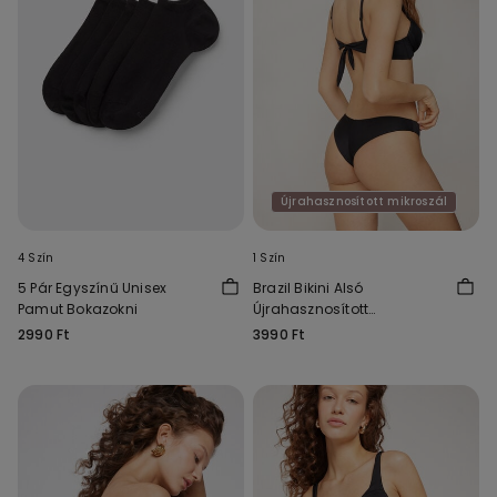
Újrahasznosított mikroszál
4 Szín
1 Szín
5 Pár Egyszínű Unisex
Brazil Bikini Alsó
Pamut Bokazokni
Újrahasznosított
Mikroszálas Szövetből
2990 Ft
3990 Ft