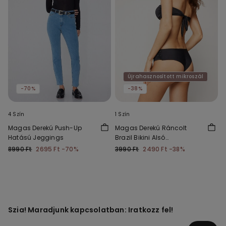
Újrahasznosított mikroszál
-70%
-38%
4 Szín
1 Szín
Magas Derekú Push-Up
Magas Derekú Ráncolt
Hatású Jeggings
Brazil Bikini Alsó
Újrahasznosított
8990 Ft
2695 Ft
-70%
3990 Ft
2490 Ft
-38%
Mikroszálas Szövetből
Szia! Maradjunk kapcsolatban: Iratkozz fel!