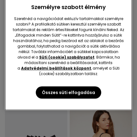
Személyre szabott élmény
Szeretnéd a navigációdat exkluzív tartalmakkal személyre
szabni? A profilalkotó sütiken keresztül személyre szabott
tartalmakat és reklám értesítéseket fogunk kínálni Neked. Az
„Elfogadok minden Sütit”-re kattintva hozzájárulsz a sütik
használatához, ha pedig bezárod ezt az ablakot a bezárás
gombbal, folytathatod a navigációt a sütik aktiválása
nélkül. További információért a sütikkel kapcsolatban
-70%
Újrahasznosított mikroszál
olvasd el a
Süti (cookie) szabályzatot
. Bármikor, ha
módosítani szeretnéd a beállításaidat, kattints
a
Adatvédelmi beállítások központ
, amelyet a Süti
1 Szín
3 Szín
(cookie) szabályzatban találsz.
Harangszabású Rugalmas
Full Coverage Vékony
Vászon Nadrág
Szivacsos Levehető Pántos
Melltartó Újrahasznosított
Összes süti elfogadása
8990 Ft
2695 Ft
-70%
8590 Ft
Mikroszálas Anyagból