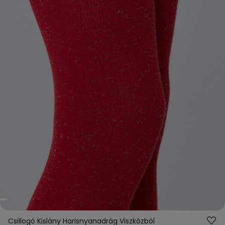
Csillogó Kislány Harisnyanadrág Viszkózból