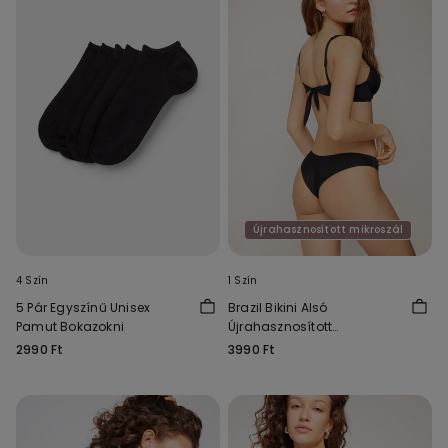
Újrahasznosított mikroszál
4 Szín
1 Szín
5 Pár Egyszínű Unisex
Brazil Bikini Alsó
Pamut Bokazokni
Újrahasznosított
Mikroszálas Szövetből
2990 Ft
3990 Ft