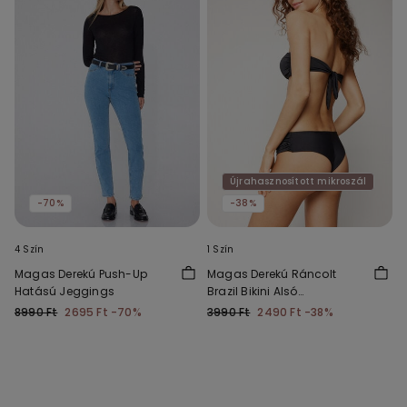
Újrahasznosított mikroszál
-70%
-38%
4 Szín
1 Szín
Magas Derekú Push-Up
Magas Derekú Ráncolt
Hatású Jeggings
Brazil Bikini Alsó
Újrahasznosított
8990 Ft
2695 Ft
-70%
3990 Ft
2490 Ft
-38%
Mikroszálas Szövetből