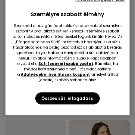
Személyre szabott élmény
Szeretnéd a navigációdat exkluzív tartalmakkal személyre
szabni? A profilalkotó sütiken keresztül személyre szabott
tartalmakat és reklám értesítéseket fogunk kínálni Neked. Az
„Elfogadok minden Sütit”-re kattintva hozzájárulsz a sütik
használatához, ha pedig bezárod ezt az ablakot a bezárás
gombbal, folytathatod a navigációt a sütik aktiválása
nélkül. További információért a sütikkel kapcsolatban
olvasd el a
Süti (cookie) szabályzatot
. Bármikor, ha
módosítani szeretnéd a beállításaidat, kattints
-70%
Újrahasznosított mikroszál
a
Adatvédelmi beállítások központ
, amelyet a Süti
(cookie) szabályzatban találsz.
1 Szín
2 Szín
Harangszabású Rugalmas
Full Coverage Vékony
Összes süti elfogadása
Vászon Nadrág
Szivacsos Levehető Pántos
Melltartó Újrahasznosított
8990 Ft
2695 Ft
-70%
8590 Ft
Mikroszálas Anyagból