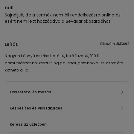
null
Sajnáljuk, de a termék nem áll rendelkezésre online és
ezért nem lett hozzáadva a Bevásárlókosaradhoz.
Leírás
Cikkszám: 3MC662
Nagyon könnyű és friss hatású, trikó fazonú, 100%
pamutvászonból készült ing gallérral, gombokkal és csomóra
köthető aljjal.
Összetétel és mosás
Kézbesítés és Visszaküldés
Keress az üzletben