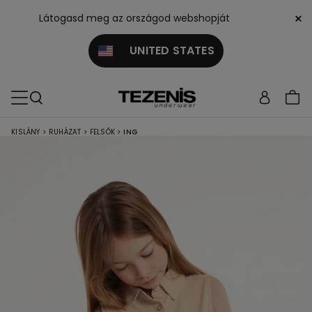
×
Látogasd meg az országod webshopját
UNITED STATES
KISLÁNY
>
RUHÁZAT
>
FELSŐK
>
ING