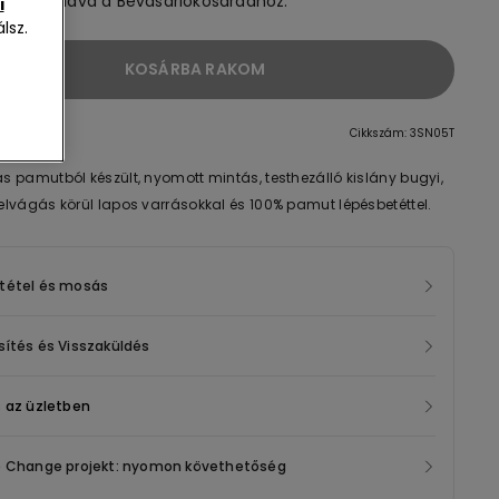
t hozzáadva a Bevásárlókosaradhoz.
i
lsz.
KOSÁRBA RAKOM
Cikkszám: 3SN05T
 pamutból készült, nyomott mintás, testhezálló kislány bugyi,
lvágás körül lapos varrásokkal és 100% pamut lépésbetéttel.
tétel és mosás
ítés és Visszaküldés
 az üzletben
e Change projekt: nyomon követhetőség