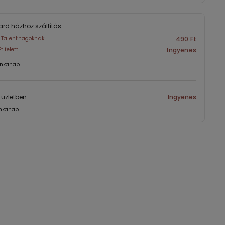
rd házhoz szállítás
 Talent tagoknak
490 Ft
t felett
Ingyenes
nkanap
l üzletben
Ingyenes
nkanap