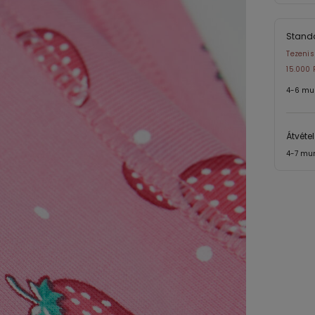
Standa
Tezenis
15.000 F
4-6 mu
Átvéte
4-7 mu