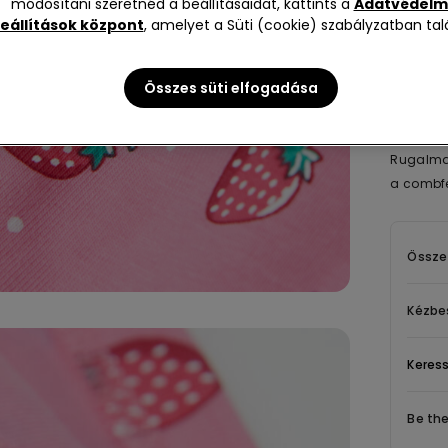
nem let
módosítani szeretnéd a beállításaidat, kattints a
Adatvédelm
eállítások központ
, amelyet a Süti (cookie) szabályzatban talá
Összes süti elfogadása
Leírás
Rugalmas
a combfe
Össze
Kézbes
Keress
Be th