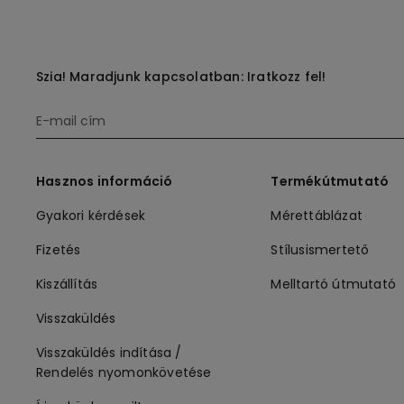
Mikroszálas Anyagból
Szia! Maradjunk kapcsolatban: Iratkozz fel!
Hasznos információ
Termékútmutató
Gyakori kérdések
Mérettáblázat
Fizetés
Stílusismertető
Kiszállítás
Melltartó útmutató
Visszaküldés
Visszaküldés indítása /
Rendelés nyomonkövetése