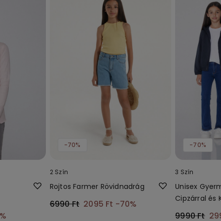
-70%
-70%
2 Szín
3 Szín
Rojtos Farmer Rövidnadrág
Unisex Gyer
Cipzárral és
6990 Ft
2095 Ft
-70%
Technikai A
0%
9990 Ft
29