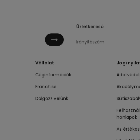
Üzletkereső
Vállalat
Jogi nyil
Céginformációk
Adatvéde
Franchise
Akadálym
Dolgozz velünk
Sütiszabál
Felhasznál
honlapok
Az értékes