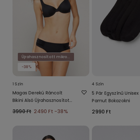
Újrahasznosított mikroszál
-38%
1 Szín
4 Szín
Magas Derekú Ráncolt
5 Pár Egyszínű Unisex
Bikini Alsó Újrahasznosított
Pamut Bokazokni
Mikroszálas Szövetből
3990 Ft
2490 Ft
-38%
2990 Ft