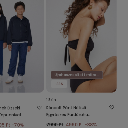
Újrahasznosított mikroszál
-38%
1 Szín
Ráncolt Pánt Nélküli
mek Dzseki
Egyrészes Fürdőruha
 Kapucnival
Újrahasznosított
nyagból
7990 Ft
4990 Ft
-38%
95 Ft
-70%