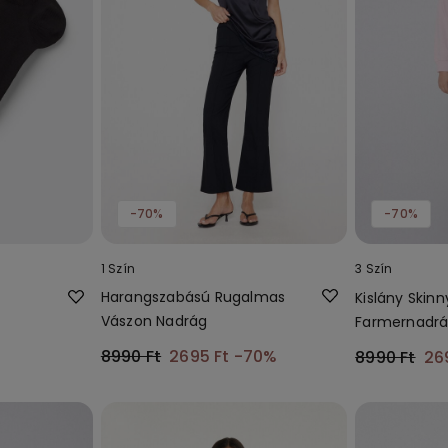
-70%
-70%
1 Szín
3 Szín
Harangszabású Rugalmas
Kislány Skinn
Vászon Nadrág
Farmernadr
8990 Ft
2695 Ft
-70%
8990 Ft
26