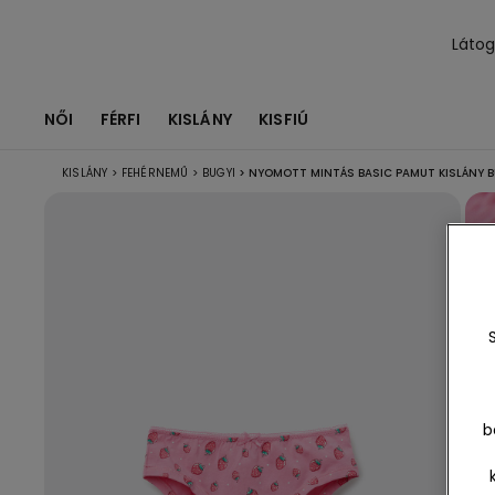
Láto
NŐI
FÉRFI
KISLÁNY
KISFIÚ
KISLÁNY
>
FEHÉRNEMŰ
>
BUGYI
>
NYOMOTT MINTÁS BASIC PAMUT KISLÁNY B
b