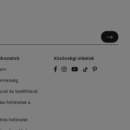
Mikroszálas Szövetből
atkozatok
Közösségi oldalak
lem
entesség
yzat és beállítások
ási feltételek a
ítés feltételei