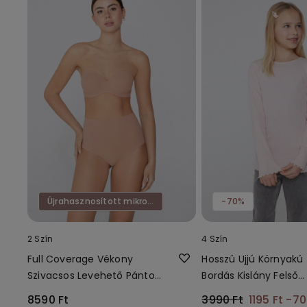
Újrahasznosított mikroszál
-70%
2 Szín
4 Szín
Full Coverage Vékony
Hosszú Ujjú Környakú
Szivacsos Levehető Pántos
Bordás Kislány Felső
Melltartó Újrahasznosított
Hullámos Szegéllyel
8590 Ft
3990 Ft
1195 Ft
-7