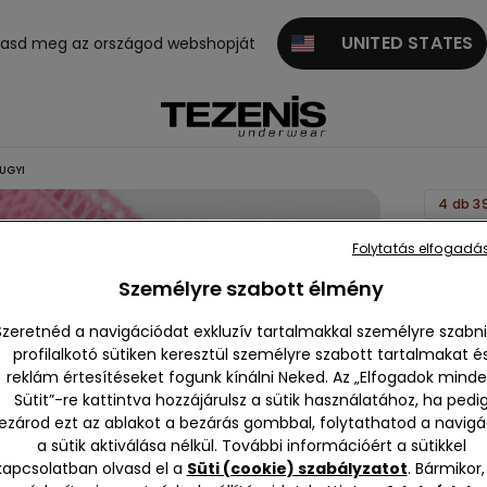
UNITED STATES
gasd meg az országod webshopját
UGYI
4 db 3
Nyomo
Folytatás elfogadás
Mintás
Személyre szabott élmény
Basic
Szeretnéd a navigációdat exkluzív tartalmakkal személyre szabni
Pamut
profilalkotó sütiken keresztül személyre szabott tartalmakat é
Kislány
reklám értesítéseket fogunk kínálni Neked. Az „Elfogadok mind
Bugyi
Sütit”-re kattintva hozzájárulsz a sütik használatához, ha pedi
ezárod ezt az ablakot a bezárás gombbal, folytathatod a navigá
null
a sütik aktiválása nélkül. További információért a sütikkel
Sajnálju
kapcsolatban olvasd el a
Süti (cookie) szabályzatot
. Bármikor,