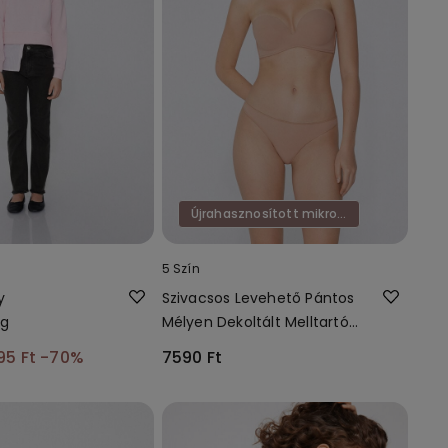
Újrahasznosított mikroszál
5 Szín
y
Szivacsos Levehető Pántos
ág
Mélyen Dekoltált Melltartó
Újrahasznosított
95 Ft
-70%
7590 Ft
Mikroszálas Anyagból