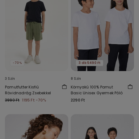
-70%
3 db 5490 Ft
3 Szín
8 Szín
Pamutfutter Kisfiú
Környakú 100% Pamut
Rövidnadrág Zsebekkel
Basic Unisex Gyermek Póló
3990 Ft
1195 Ft
-70%
2290 Ft