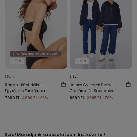
Újrahasznosított mikroszál
-38%
-70%
1 Szín
3 Szín
Ráncolt Pánt Nélküli
Unisex Gyermek Dzseki
Egyrészes Fürdőruha
Cipzárral és Kapucnival
Újrahasznosított
Technikai Anyagból
7990 Ft
4990 Ft
-38%
9990 Ft
2995 Ft
-70%
Mikroszálas Szövetből
Szia! Maradjunk kapcsolatban: Iratkozz fel!