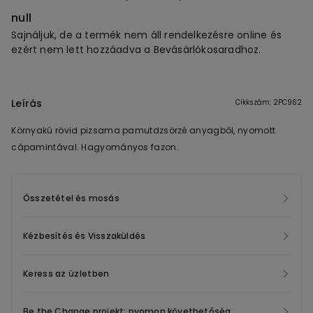
null
Sajnáljuk, de a termék nem áll rendelkezésre online és
ezért nem lett hozzáadva a Bevásárlókosaradhoz.
Leírás
Cikkszám: 2PC962
Környakú rövid pizsama pamutdzsörzé anyagból, nyomott
cápamintával. Hagyományos fazon.
Összetétel és mosás
Kézbesítés és Visszaküldés
Keress az üzletben
Be the Change projekt: nyomon követhetőség