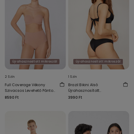
Újrahasznosított mikroszál
Újrahasznosított mikroszál
2 Szín
1 Szín
Full Coverage Vékony
Brazil Bikini Alsó
Szivacsos Levehető Pántos
Újrahasznosított
Melltartó Újrahasznosított
Mikroszálas Szövetből
8590 Ft
3990 Ft
Mikroszálas Anyagból