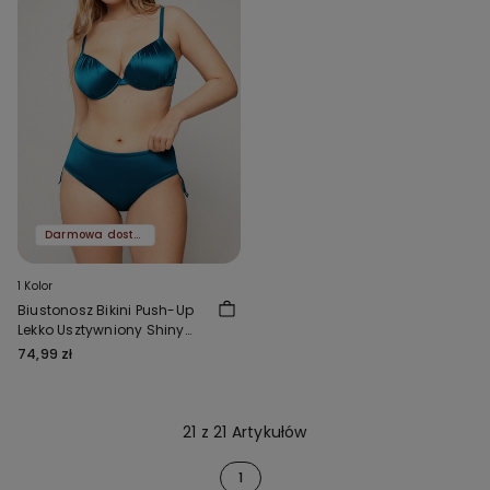
Darmowa dostawa
1 Kolor
Biustonosz Bikini Push-Up
Lekko Usztywniony Shiny
Glam Niebieski
74,99 zł
21 z 21 Artykułów
1