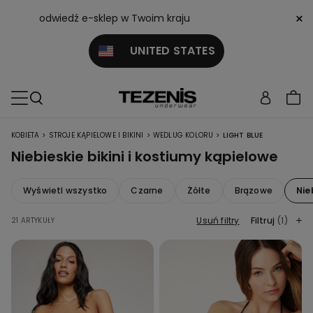
×
odwiedź e-sklep w Twoim kraju
UNITED STATES
>
>
>
KOBIETA
STROJE KĄPIELOWE I BIKINI
WEDLUG KOLORU
LIGHT BLUE
Niebieskie bikini i kostiumy kąpielowe
Wyświetl wszystko
Czarne
Żółte
Brązowe
Nie
Usuń filtry
Filtruj
(1)
21 ARTYKUŁY