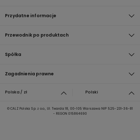
Przydatne informacje
Przewodnik po produktach
Spółka
Zagadnienia prawne
Polska / zł
Polski
© CALZ Polska Sp. z o.o., Ul. Twarda 18, 00-105 Warszawa NIP 525-231-36-81
- REGON 015864690