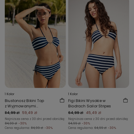
1 Kolor
1 Kolor
Biustonosz Bikini Top
Figi Bikini Wysokie w
z Wyjmowanymi
Biodrach Sailor Stripes
Wkładkami Sailor Stripes
84,99 zł
59,49 zł
64,99 zł
45,49 zł
Najniższa cena z 30 dni przed obniżką:
Najniższa cena z 30 dni przed obniżką:
84,99 zł
-30%
64,99 zł
-30%
Cena regularna:
84,99 zł
-30%
Cena regularna:
64,99 zł
-30%