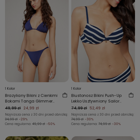
1 Kolor
1 Kolor
Brazyliany Bikini z Cienkimi
Biustonosz Bikini Push-Up
Bokami Tanga Glimmer
Lekko Usztywniony Sailor
Diva
Stripes
49,99 zł
24,99 zł
74,99 zł
52,49 zł
Najniższa cena z 30 dni przed obniżką:
Najniższa cena z 30 dni przed obniżką:
34,99 zł
-29%
74,99 zł
-30%
Cena regularna:
49,99 zł
-50%
Cena regularna:
74,99 zł
-30%