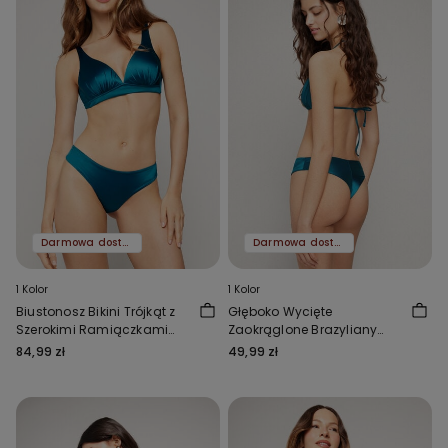
Darmowa dostawa
Darmowa dostawa
1 Kolor
1 Kolor
Biustonosz Bikini Trójkąt z
Głęboko Wycięte
Szerokimi Ramiączkami
Zaokrąglone Brazyliany
Shiny Glam Niebieski
Bikini Shiny Glam Niebieskie
84,99 zł
49,99 zł