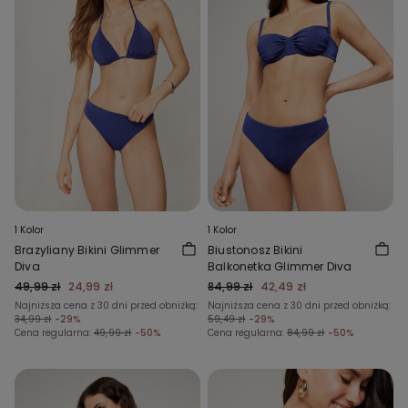
1 Kolor
1 Kolor
Brazyliany Bikini Glimmer
Biustonosz Bikini
Diva
Balkonetka Glimmer Diva
49,99 zł
24,99 zł
84,99 zł
42,49 zł
Najniższa cena z 30 dni przed obniżką:
Najniższa cena z 30 dni przed obniżką:
34,99 zł
-29%
59,49 zł
-29%
Cena regularna:
49,99 zł
-50%
Cena regularna:
84,99 zł
-50%