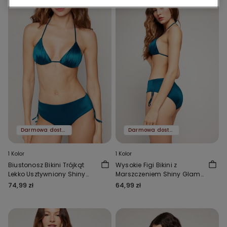
Darmowa dostawa
Darmowa dostawa
1 Kolor
1 Kolor
Biustonosz Bikini Trójkąt
Wysokie Figi Bikini z
Lekko Usztywniony Shiny
Marszczeniem Shiny Glam
Glam Niebieski
Niebieskie
74,99 zł
64,99 zł