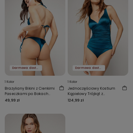
Darmowa dostawa
Darmowa dostawa
1 Kolor
1 Kolor
Brazyliany Bikini z Cienkimi
Jednoczęściowy Kostium
Paseczkami po Bokach
Kąpielowy Trójkąt z
Shiny Glam Niebieskie
Marszczeniem Shiny Glam
49,99 zł
124,99 zł
Niebieski