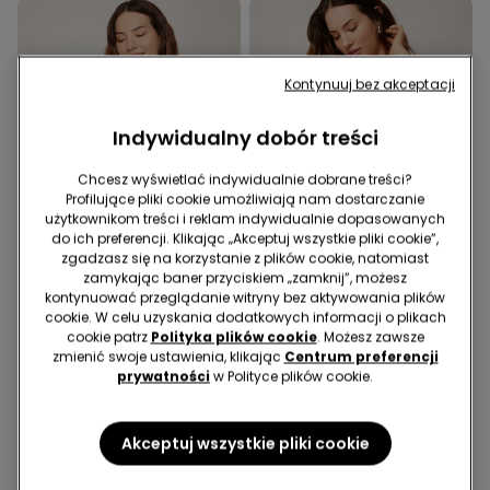
Kontynuuj bez akceptacji
Indywidualny dobór treści
Chcesz wyświetlać indywidualnie dobrane treści?
Profilujące pliki cookie umożliwiają nam dostarczanie
użytkownikom treści i reklam indywidualnie dopasowanych
do ich preferencji. Klikając „Akceptuj wszystkie pliki cookie”,
zgadzasz się na korzystanie z plików cookie, natomiast
zamykając baner przyciskiem „zamknij”, możesz
Darmowa dostawa
Darmowa dostawa
kontynuować przeglądanie witryny bez aktywowania plików
cookie. W celu uzyskania dodatkowych informacji o plikach
cookie patrz
Polityka plików cookie
. Możesz zawsze
1 Kolor
1 Kolor
zmienić swoje ustawienia, klikając
Centrum preferencji
Biustonosz Bikini Push-Up
Brazyliany Bikini ze
prywatności
w Polityce plików cookie.
Usztywniony Dreamy
Sznureczkami Dreamy
Texture
Texture
74,99 zł
49,99 zł
Akceptuj wszystkie pliki cookie