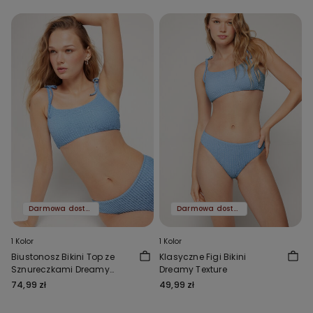
Darmowa dostawa
Darmowa dostawa
1 Kolor
1 Kolor
Biustonosz Bikini Top ze
Klasyczne Figi Bikini
Sznureczkami Dreamy
Dreamy Texture
Texture
74,99 zł
49,99 zł