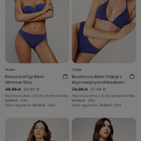
1 Kolor
1 Kolor
Klasyczne Figi Bikini
Biustonosz Bikini Trójkąt z
Glimmer Diva
Wyjmowanymi Wkładkami
Glimmer Diva
49,99 zł
24,99 zł
74,99 zł
37,49 zł
Najniższa cena z 30 dni przed obniżką:
Najniższa cena z 30 dni przed obniżką:
34,99 zł
-29%
52,49 zł
-29%
Cena regularna:
49,99 zł
-50%
Cena regularna:
74,99 zł
-50%