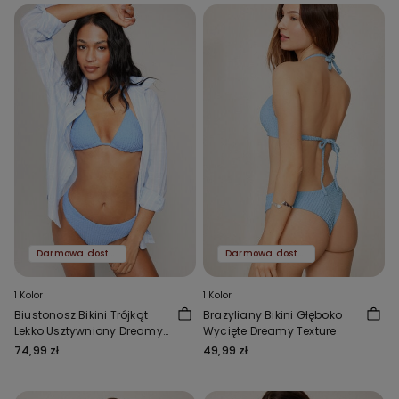
Darmowa dostawa
Darmowa dostawa
1 Kolor
1 Kolor
Biustonosz Bikini Trójkąt
Brazyliany Bikini Głęboko
Lekko Usztywniony Dreamy
Wycięte Dreamy Texture
Texture
74,99 zł
49,99 zł