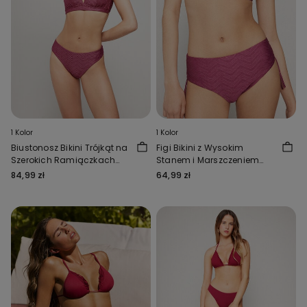
1 Kolor
1 Kolor
Biustonosz Bikini Trójkąt na
Figi Bikini z Wysokim
Szerokich Ramiączkach
Stanem i Marszczeniem
Sparkling Touch Malwa
Sparkling Touch Malwa
84,99 zł
64,99 zł