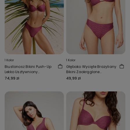
1 Kolor
1 Kolor
Biustonosz Bikini Push-Up
Głęboko Wycięte Brazyliany
Lekko Usztywniony
Bikini Zaokrąglone
Sparkling Touch Malwa
Sparkling Touch Malwa
74,99 zł
49,99 zł