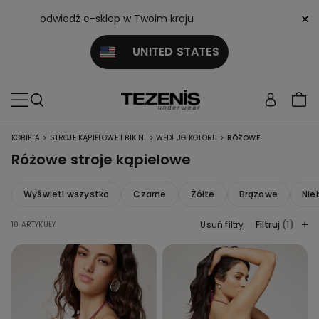
×
odwiedź e-sklep w Twoim kraju
UNITED STATES
>
>
>
KOBIETA
STROJE KĄPIELOWE I BIKINI
WEDLUG KOLORU
RÓŻOWE
Różowe stroje kąpielowe
Wyświetl wszystko
Czarne
Żółte
Brązowe
Nie
Usuń filtry
Filtruj
(1)
10 ARTYKUŁY