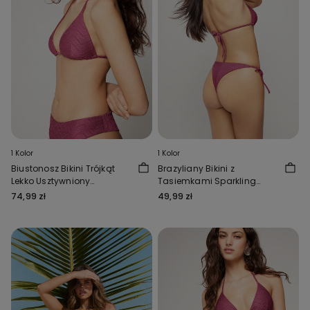
1 Kolor
1 Kolor
Biustonosz Bikini Trójkąt
Brazyliany Bikini z
Lekko Usztywniony
Tasiemkami Sparkling
Sparkling Touch Malwa
Touch Malwa
74,99 zł
49,99 zł