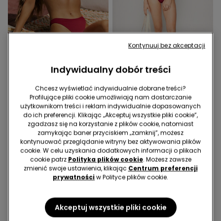
Kontynuuj bez akceptacji
Indywidualny dobór treści
Chcesz wyświetlać indywidualnie dobrane treści?
1 Kolor
1 Kolor
Profilujące pliki cookie umożliwiają nam dostarczanie
Biustonosz Bikini Trójkąt z
Brazyliany Bikini Sunny
użytkownikom treści i reklam indywidualnie dopasowanych
Lekko Usztywnionymi
Days
do ich preferencji. Klikając „Akceptuj wszystkie pliki cookie”,
Miseczkami Sunny Days
74,99 zł
49,99 zł
zgadzasz się na korzystanie z plików cookie, natomiast
zamykając baner przyciskiem „zamknij”, możesz
kontynuować przeglądanie witryny bez aktywowania plików
cookie. W celu uzyskania dodatkowych informacji o plikach
cookie patrz
Polityka plików cookie
. Możesz zawsze
zmienić swoje ustawienia, klikając
Centrum preferencji
prywatności
w Polityce plików cookie.
Akceptuj wszystkie pliki cookie