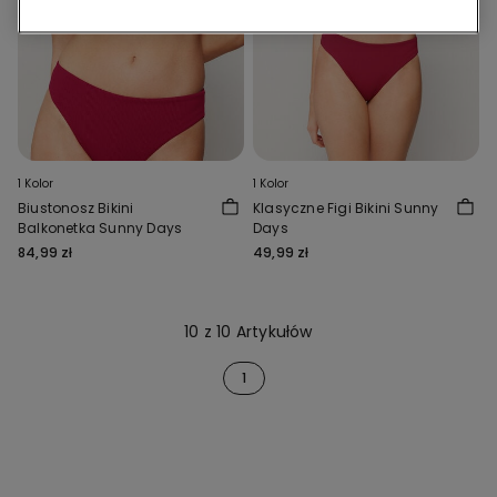
1 Kolor
1 Kolor
Biustonosz Bikini
Klasyczne Figi Bikini Sunny
Balkonetka Sunny Days
Days
84,99 zł
49,99 zł
10 z 10 Artykułów
1