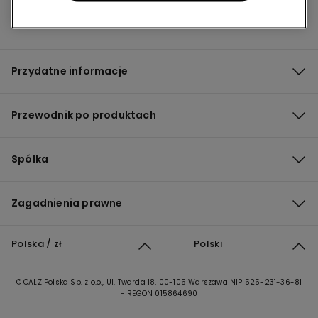
Przydatne informacje
Przewodnik po produktach
Spółka
Zagadnienia prawne
Polska / zł
Polski
© CALZ Polska Sp. z o.o., Ul. Twarda 18, 00-105 Warszawa NIP 525-231-36-81
- REGON 015864690