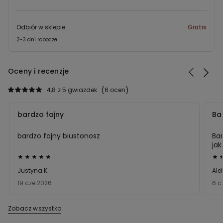
Odbiór w sklepie
Gratis
2-3 dni robocze
Oceny i recenzje
4,8
z 5 gwiazdek
6 ocen
bardzo fajny
Ba
bardzo fajny biustonosz
Bar
jak
Ocena
Oc
5
5
Justyna K
Ale
z
z
19 cze 2026
6 c
5
5
Zobacz wszystko