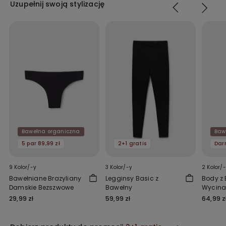
Uzupełnij swoją stylizację
Bawełna organiczna
Baw
5 par 89,99 zł
2+1 gratis
9 Kolor/-y
3 Kolor/-y
2 Kolor/
Bawełniane Brazyliany
Legginsy Basic z
Body z
Damskie Bezszwowe
Bawełny
Wycina
29,99 zł
59,99 zł
64,99 z