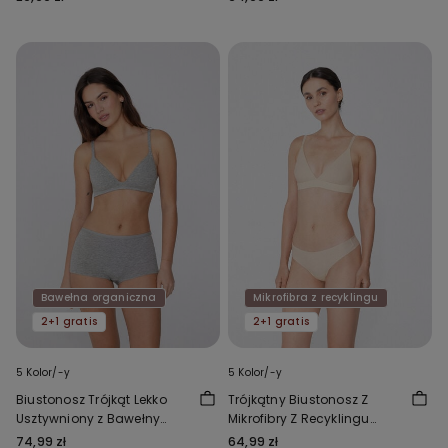
Bawełna organiczna
Mikrofibra z recyklingu
2+1 gratis
2+1 gratis
5 Kolor/-y
5 Kolor/-y
Biustonosz Trójkąt Lekko
Trójkątny Biustonosz Z
Usztywniony z Bawełny
Mikrofibry Z Recyklingu
Organicznej London
Lisbon
74,99 zł
64,99 zł