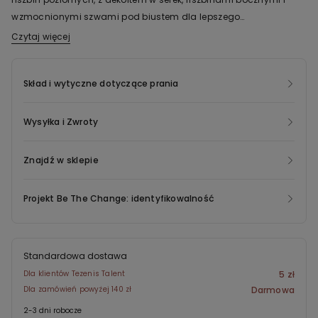
wzmocnionymi szwami pod biustem dla lepszego
dopasowania. Idealny, by uzyskać naturalny efekt oraz
Czytaj więcej
Tkanina tego produktu jest wykonana z włókien z bawełny
zapewnić dobre podtrzymanie i wygodę. Cienkie regulowane
organicznej. Praktyki rolnicze stosowane w uprawie bawełny
ramiączka i zapięcie na potrójną haftkę z czterostopniową
organicznej zapewniają mniejsze zużycie wody, niestosowanie
Skład i wytyczne dotyczące prania
regulacją.
pestycydów szkodliwych dla środowiska lub ludzi,
poszanowanie praw człowieka odnośnie do wszystkich
Wysyłka i Zwroty
pracowników zatrudnionych przy uprawie bawełny, a także
szacunek do ziemi uprawnej bez nadmiernej jej eksploatacji.
Znajdź w sklepie
Projekt Be The Change: identyfikowalność
Standardowa dostawa
Dla klientów Tezenis Talent
5 zł
Dla zamówień powyżej 140 zł
Darmowa
2-3 dni robocze