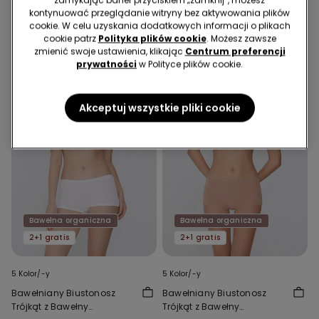
zamykając baner przyciskiem „zamknij”, możesz
kontynuować przeglądanie witryny bez aktywowania plików
Może Ci się także spodobać
cookie. W celu uzyskania dodatkowych informacji o plikach
cookie patrz
Polityka plików cookie
. Możesz zawsze
zmienić swoje ustawienia, klikając
Centrum preferencji
prywatności
w Polityce plików cookie.
Akceptuj wszystkie pliki cookie
Bawełna organiczna
Bawełna organiczna
2+1 gratis
2+1 gratis
5 Kolor/-y
5 Kolor/-y
Bawełniany Biustonosz
Bawełniany Biustonosz
Trójkąt z Bawełny
Trójkąt z Bawełny