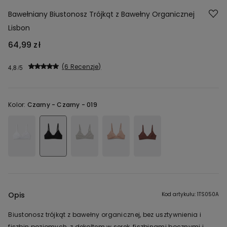
Bawełniany Biustonosz Trójkąt z Bawełny Organicznej
Lisbon
64,99 zł
6 Recenzje
4,8
Kolor:
Czarny -
Czarny - 019
Opis
Kod artykułu: 1TS050A
Biustonosz trójkąt z bawełny organicznej, bez usztywnienia i
fiszbin poziomych, z dekoltem w serek, fiszbinami bocznymi i