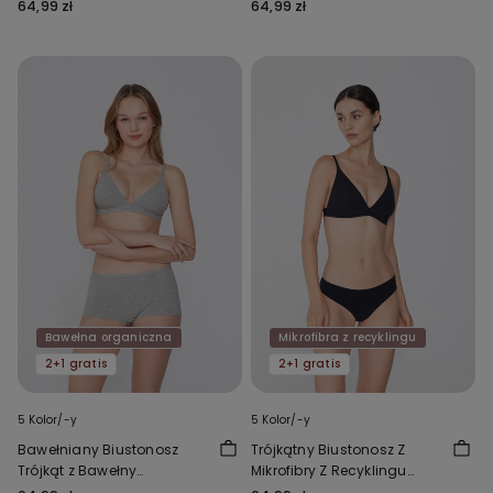
Organicznej Lisbon
Organicznej Lisbon
64,99 zł
64,99 zł
Bawełna organiczna
Mikrofibra z recyklingu
2+1 gratis
2+1 gratis
5 Kolor/-y
5 Kolor/-y
Bawełniany Biustonosz
Trójkątny Biustonosz Z
Trójkąt z Bawełny
Mikrofibry Z Recyklingu
Organicznej Lisbon
Lisbon