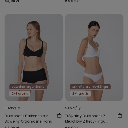
64,99 zł
64,99 zł
Bawełna organiczna
Mikrofibra z recyklingu
2+1 gratis
2+1 gratis
5 Kolor/-y
5 Kolor/-y
Biustonosz Balkonetka z
Trójkątny Biustonosz Z
Bawełny Organicznej Paris
Mikrofibry Z Recyklingu
Lisbon
64,99 zł
64,99 zł