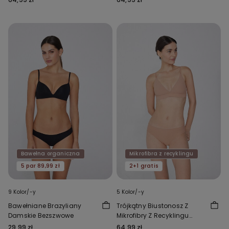
Bawełna organiczna
Mikrofibra z recyklingu
5 par 89,99 zł
2+1 gratis
9 Kolor/-y
5 Kolor/-y
Bawełniane Brazyliany
Trójkątny Biustonosz Z
Damskie Bezszwowe
Mikrofibry Z Recyklingu
Lisbon
29,99 zł
64,99 zł