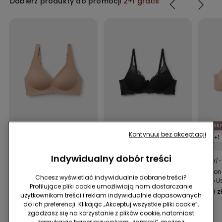
Dobierz produkty do promocji
2+1 gratis
Niewidoczny efekt
Koronka z recyklingu
Mikr
Kontynuuj bez akceptacji
2+1 gratis
2+1 gratis
2+1 
Indywidualny dobór treści
3 Kolor/-y
9 Kolor/-y
3 Kolor/-
Biustonosz Trójkąt
Biustonosz Super Push-
Biusto
Chcesz wyświetlać indywidualnie dobrane treści?
Bezszwowy Natural
Up Malibù z Koronki z
Lekko U
Profilujące pliki cookie umożliwiają nam dostarczanie
Lifting
Recyklingu
Mikrofi
89,99 zł
84,99 zł
89,99 z
użytkownikom treści i reklam indywidualnie dopasowanych
Full Co
do ich preferencji. Klikając „Akceptuj wszystkie pliki cookie”,
zgadzasz się na korzystanie z plików cookie, natomiast