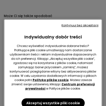
Może Ci się także spodobać
Kontynuuj bez akceptacji
Indywidualny dobór treści
Chcesz wyświetlać indywidualnie dobrane treści?
Profilujące pliki cookie umożliwiają nam dostarczanie
użytkownikom treści i reklam indywidualnie dopasowanych
do ich preferencji. Klikając „Akceptuj wszystkie pliki cookie”,
zgadzasz się na korzystanie z plików cookie, natomiast
zamykając baner przyciskiem „zamknij”, możesz
kontynuować przeglądanie witryny bez aktywowania plików
cookie. W celu uzyskania dodatkowych informacji o plikach
cookie patrz
Polityka plików cookie
. Możesz zawsze
Bawełna organiczna
zmienić swoje ustawienia, klikając
Centrum preferencji
prywatności
w Polityce plików cookie.
Darmowa dostawa
2 ZA 49,99 ZŁ
4 Kolor/-y
4 Kolor/-y
Akceptuj wszystkie pliki cookie