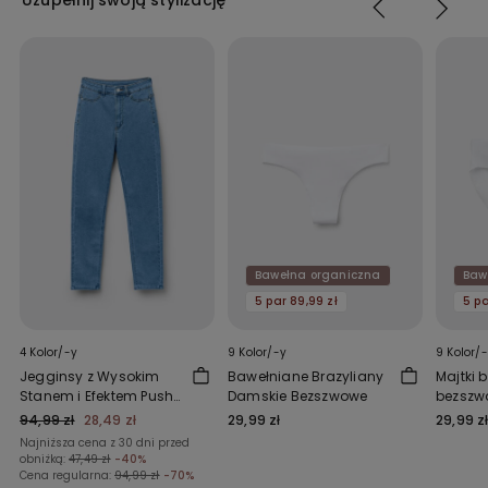
Uzupełnij swoją stylizację
Bawełna organiczna
Baw
5 par 89,99 zł
5 pa
4 Kolor/-y
9 Kolor/-y
9 Kolor/
Jegginsy z Wysokim
Bawełniane Brazyliany
Majtki 
Stanem i Efektem Push-
Damskie Bezszwowe
bezszw
Up
94,99 zł
28,49 zł
29,99 zł
29,99 z
Najniższa cena z 30 dni przed
obniżką:
47,49 zł
-40%
Cena regularna:
94,99 zł
-70%