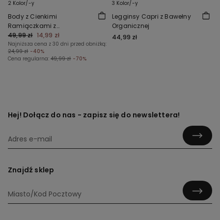
2 Kolor/-y
3 Kolor/-y
Body z Cienkimi
Legginsy Capri z Bawełny
Ramiączkami z
Organicznej
Prążkowanej Bawełny
49,99 zł
14,99 zł
44,99 zł
Najniższa cena z 30 dni przed obniżką:
24,99 zł
-40%
Cena regularna:
49,99 zł
-70%
Hej! Dołącz do nas - zapisz się do newslettera!
Znajdź sklep