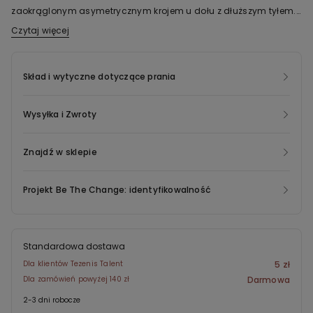
zaokrąglonym asymetrycznym krojem u dołu z dłuższym tyłem.
Krój oversize.
Czytaj więcej
Skład i wytyczne dotyczące prania
Wysyłka i Zwroty
Znajdź w sklepie
Projekt Be The Change: identyfikowalność
Standardowa dostawa
Dla klientów Tezenis Talent
5 zł
Dla zamówień powyżej 140 zł
Darmowa
2-3 dni robocze