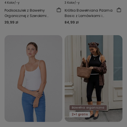
4 Kolor/-y
3 Kolor/-y
Podkoszulek z Bawełny
Krótka Bawełniana Piżama
Organicznej z Szerokimi
Basic z Lamówkami i
Ramiączkami i
Kieszonką
39,99 zł
84,99 zł
Zaokrąglonym Dekoltem
Bawełna organiczna
2+1 gratis