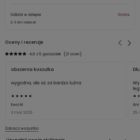
Odbiór w sklepie
Gratis
2-3 dni robocze
Oceny i recenzje
4,9
z 5 gwiazdek
21 ocen
obszerna koszulka
Dł
wygodna, ale aż za bardzo luźna
Wyg
leg
Ocena
Oc
5
5
Ewa M
Ann
z
z
3 mar 2025
25 
5
5
Zobacz wszystko