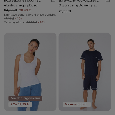
Rozszerzane spodnie z
Elastyczny Podkoszulek z
elastycznego płótna
Organicznej Bawełny z
94,99 zł
28,49 zł
Okrągłym Dekoltem
29,99 zł
Najniższa cena z 30 dni przed obniżką:
47,49 zł
-40%
Cena regularna:
94,99 zł
-70%
Bawełna organiczna
2 ZA 64,99 ZŁ
Darmowa dostawa