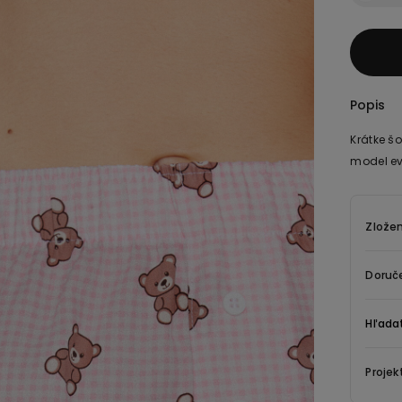
Popis
Krátke š
model ev
Zložen
Doruče
Hľada
Projek