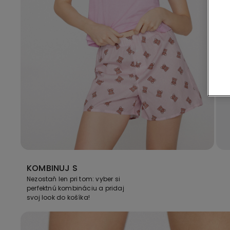
KOMBINUJ S
Nezostaň len pri tom: vyber si
perfektnú kombináciu a pridaj
svoj look do košíka!