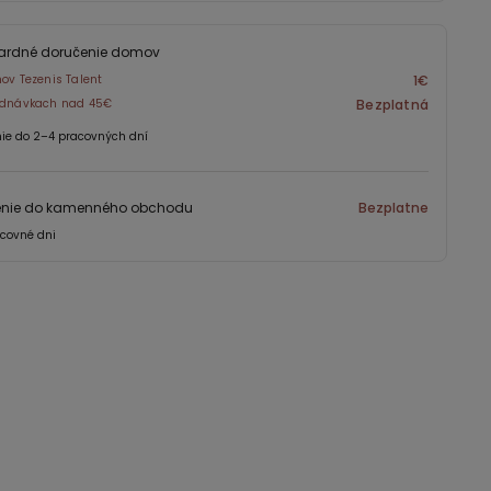
ardné doručenie domov
nov Tezenis Talent
1€
jednávkach nad 45€
Bezplatná
ie do 2–4 pracovných dní
enie do kamenného obchodu
Bezplatne
covné dni