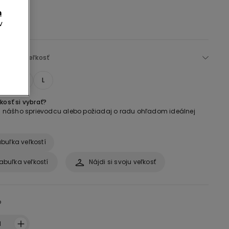
m
v
:
Vybrať veľkosť
M
L
kosť si vybrať?
 si nášho sprievodcu alebo požiadaj o radu ohľadom ideálnej
buľka veľkostí
abuľka veľkostí
Nájdi si svoju veľkosť
o
1