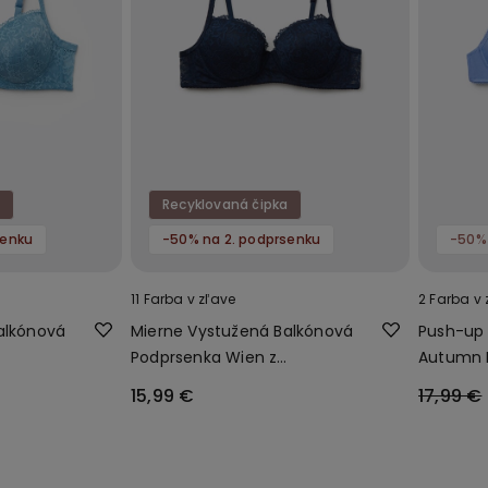
a
Recyklovaná čipka
senku
-50% na 2. podprsenku
-50%
11 Farba v zľave
2 Farba v 
alkónová
Mierne Vystužená Balkónová
Push-up
Podprsenka Wien z
Autumn 
Recyklovanej Čipky
15,99 €
17,99 €