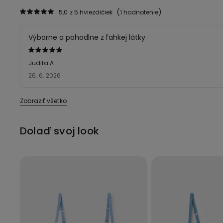
5,0
z 5 hviezdičiek
1 hodnotenie
Výborne a pohodlne z ľahkej látky
Hodnotenie:
5
Judita A
z 5
26. 6. 2026
Zobraziť všetko
Dolaď svoj look