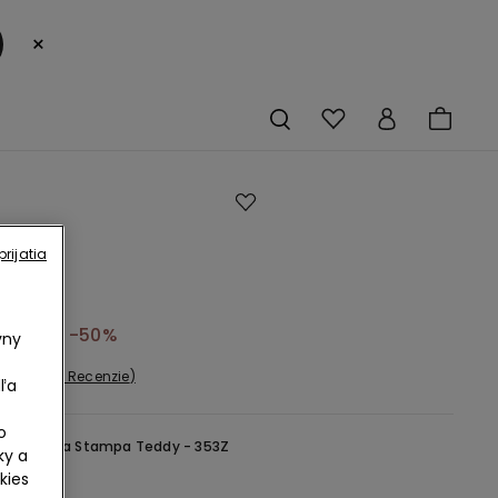
×
z
rijatia
ného
4,99 €
-50%
vny
1 Recenzie
ľa
o
Vichy Rosa Stampa Teddy - 353Z
ky a
kies