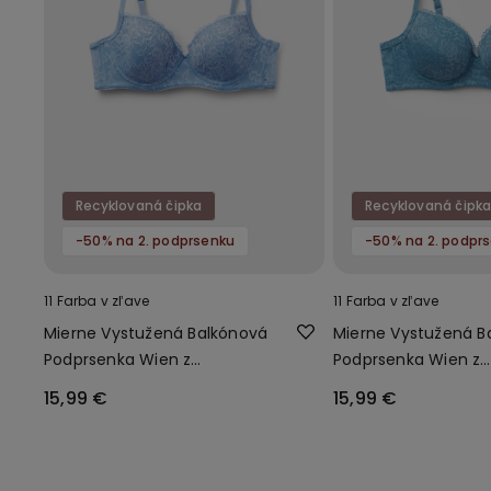
Recyklovaná čipka
Recyklovaná čipk
-50% na 2. podprsenku
-50% na 2. podpr
11 Farba v zľave
11 Farba v zľave
Mierne Vystužená Balkónová
Mierne Vystužená B
Podprsenka Wien z
Podprsenka Wien z
Recyklovanej Čipky
Recyklovanej Čipky
15,99 €
15,99 €