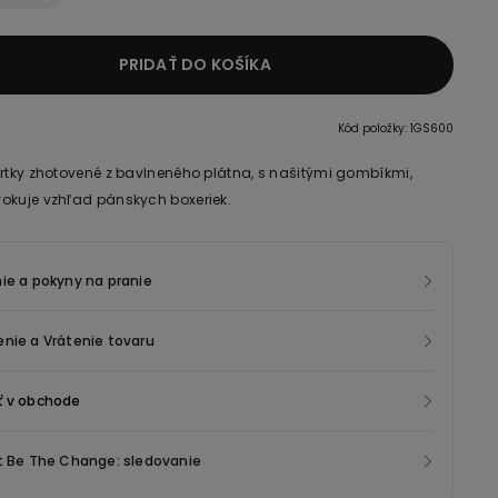
PRIDAŤ DO KOŠÍKA
Kód položky: 1GS600
ortky zhotovené z bavlneného plátna, s našitými gombíkmi,
okuje vzhľad pánskych boxeriek.
ie a pokyny na pranie
nie a Vrátenie tovaru
ť v obchode
t Be The Change: sledovanie