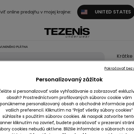
UNITED STATES
viť online predajňu v mojej krajine:
AVLNENÉHO PLÁTNA
Krátke
Šortky 
Pokračovať bez p
Bavlne
Personalizovaný zážitok
Plátna
9,99 €
Želáte si personalizovať vaše vyhľadávanie a zobrazovať exkluzí
obsah? Prostredníctvom profilovaných súborov cookie vám
5,0
ponúkneme personalizovaný obsah a obchodné informácie pod
vašich preferencií. Kliknutím na “Prijať všetky súbory cookies”
súhlasíte s použitím súborov cookies. Ak naopak zatvoríte tent
Farba:
-
anner kliknutím na zavrieť, budete pokračovať v prezeraní strán
úbory cookies nebudú aktívne. Bližšie informácie o súboroch coo