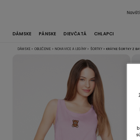
Navští
DÁMSKE
PÁNSKE
DIEVČATÁ
CHLAPCI
DÁMSKE
>
OBLEČENIE
>
NOHAVICE A LEGÍNY
>
ŠORTKY
>
KRÁTKE ŠORTKY Z B
b
s