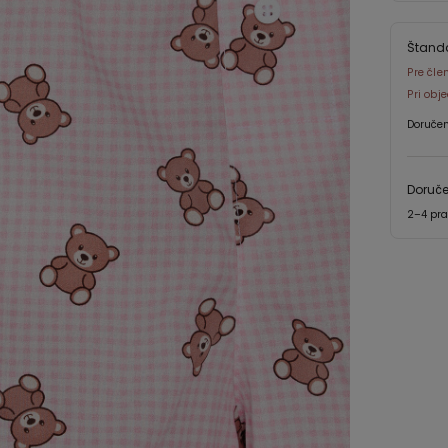
Štand
Pre čle
Pri ob
Doručen
Doruč
2–4 pra