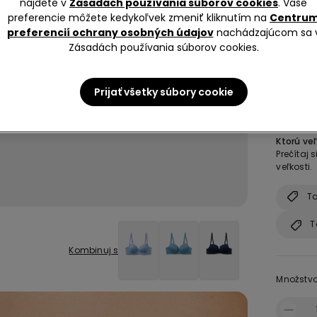
nájdete v
Zásadách používania súborov cookies
. Vaše
preferencie môžete kedykoľvek zmeniť kliknutím na
Centru
preferencií ochrany osobných údajov
nachádzajúcom sa 
Zásadách používania súborov cookies.
Veľkosť 
Prijať všetky súbory cookie
S
Ktorú veľ
Prečítaj
veľkosti.
Ta
T
Kombinuj s
Množstv