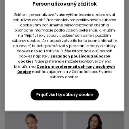
Personalizovaný zážitok
Želáte si personalizovať vaše vyhľadávanie a zobrazovať
exkluzívny obsah? Prostredníctvom profilovaných súborov
cookie vám ponúkneme personalizovaný obsah a
obchodné informácie podľa vašich preferencií. Kliknutím
na “Prijať všetky súbory cookies” súhlasíte s použitím
súborov cookies. Ak naopak zatvoríte tento banner kliknutím
na zavrieť, budete pokračovať v prezeraní stránky a súbory
cookies nebudú aktívne. Bližšie informácie o súboroch
-50%
cookies nájdete v
Zásadách používania súborov
-70%
3 produkty | -70%
cookies
. Vaše preferencie môžete kedykoľvek zmeniť
kliknutím na
Centrum preferencií ochrany osobných
údajov
nachádzajúcom sa v Zásadách používania
3 Farba v zľave
2 Farba v zľave
súborov cookies.
Bavlnené Krátke Pyžamo
Body s Tenkými
Basic s Paspulkou a
Ramienkami z Rebrovanej
Vreckom
Bavlny
16,99 €
5,09 €
-70%
9,99 €
4,99 €
-50%
Prijať všetky súbory cookie