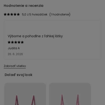
Hodnotenie a recenzia
5,0
z 5 hviezdičiek
1 hodnotenie
Výborne a pohodlne z ľahkej látky
Hodnotenie:
5
Judita A
z 5
26. 6. 2026
Zobraziť všetko
Dolaď svoj look