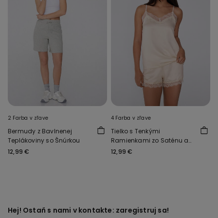
2 Farba v zľave
4 Farba v zľave
Bermudy z Bavlnenej
Tielko s Tenkými
Teplákoviny so Šnúrkou
Ramienkami zo Saténu a
Čipky
12,99 €
12,99 €
Hej! Ostaň s nami v kontakte: zaregistruj sa!