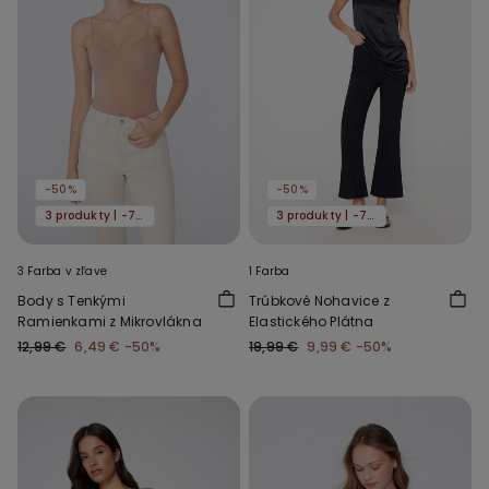
-50%
-50%
3 produkty | -70%
3 produkty | -70%
3 Farba v zľave
1 Farba
Body s Tenkými
Trúbkové Nohavice z
Ramienkami z Mikrovlákna
Elastického Plátna
12,99 €
6,49 €
-50%
19,99 €
9,99 €
-50%