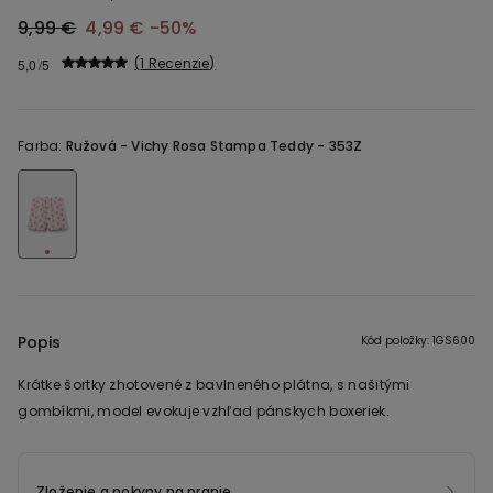
9,99 €
4,99 €
-50%
1 Recenzie
5,0
Farba:
Ružová -
Vichy Rosa Stampa Teddy - 353Z
Popis
Kód položky: 1GS600
Krátke šortky zhotovené z bavlneného plátna, s našitými
gombíkmi, model evokuje vzhľad pánskych boxeriek.
Zloženie a pokyny na pranie