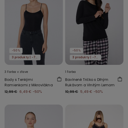
-50%
-50%
3 produkty | -70%
3 produkty | -70%
3 Farba v zľave
1 Farba
Body s Tenkými
Bavlnené Tričko s Dlhým
Ramienkami z Mikrovlákna
Rukávom a Vlnitým Lemom
12,99 €
6,49 €
-50%
10,99 €
5,49 €
-50%