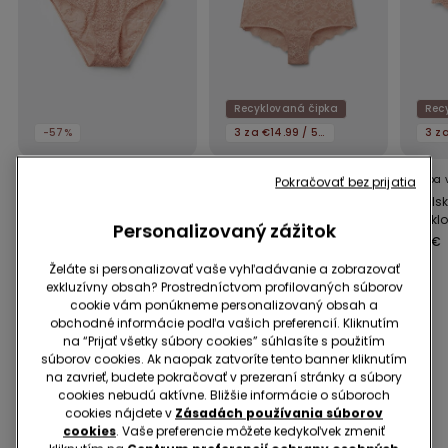
Recyklovaná čipka
Rec
-57%
3 za €14.99 / 5 za €21.99
5 Farba v zľave
5 Farba v zľave
8 Farba 
Pokračovať bez prijatia
Klasické Nohavičky z
Dámske Boxerky z
Brazíls
Čipky
Recyklovanej Čipky
Recyklo
Personalizovaný zážitok
6,99 €
3,00 €
-57%
6,99 €
6,99 €
Želáte si personalizovať vaše vyhľadávanie a zobrazovať
exkluzívny obsah? Prostredníctvom profilovaných súborov
cookie vám ponúkneme personalizovaný obsah a
obchodné informácie podľa vašich preferencií. Kliknutím
Mohlo by sa ti tiež páčiť
na “Prijať všetky súbory cookies” súhlasíte s použitím
súborov cookies. Ak naopak zatvoríte tento banner kliknutím
na zavrieť, budete pokračovať v prezeraní stránky a súbory
cookies nebudú aktívne. Bližšie informácie o súboroch
cookies nájdete v
Zásadách používania súborov
cookies
. Vaše preferencie môžete kedykoľvek zmeniť