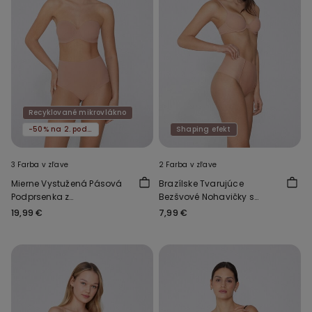
Recyklované mikrovlákno
-50% na 2. podprsenku
Shaping efekt
3 Farba v zľave
2 Farba v zľave
Mierne Vystužená Pásová
Brazílske Tvarujúce
Podprsenka z
Bezšvové Nohavičky s
Recyklovaného
Vysokým Pásom
19,99 €
7,99 €
Mikrovlákna Full Coverage