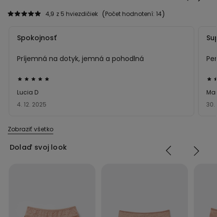
4,9
z 5 hviezdičiek
Počet hodnotení: 14
Spokojnosť
Su
Príjemná na dotyk, jemná a pohodlná
Pe
Hodnotenie:
Hod
5
5
Lucia D
Mar
z 5
z 5
4. 12. 2025
30.
Zobraziť všetko
Dolaď svoj look