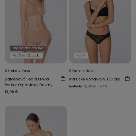
Organická bavlna
-50% na 2. podprsenku
-57%
5 Farba v zľave
5 Farba v zľave
Balkónová Podprsenka
Klasické Nohavičky z Čipky
Paris z Organickej Bavlny
6,99 €
3,00 €
-57%
13,99 €