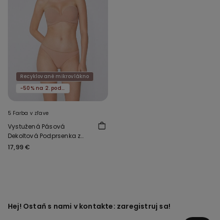
Recyklované mikrovlákno
-50% na 2. podprsenku
5 Farba v zľave
Vystužená Pásová
Dekoltová Podprsenka z
Recyklovaného
17,99 €
Mikrovlákna
Hej! Ostaň s nami v kontakte: zaregistruj sa!