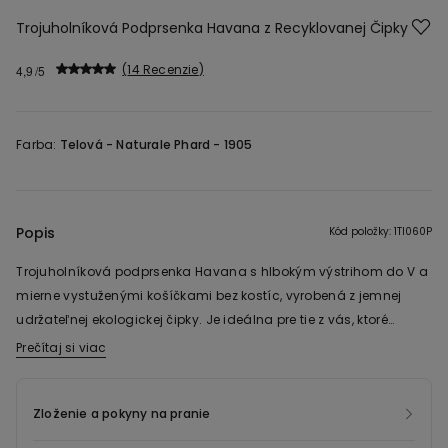
Trojuholníková Podprsenka Havana z Recyklovanej Čipky
14 Recenzie
4,9
Farba:
Telová -
Naturale Phard - 1905
Popis
Kód položky: 1TI060P
Trojuholníková podprsenka Havana s hlbokým výstrihom do V a
mierne vystuženými košíčkami bez kostíc, vyrobená z jemnej
udržateľnej ekologickej čipky. Je ideálna pre tie z vás, ktoré
hľadajú maximálne pohodlnú podprsenku s veľmi prirodzeným
Prečítaj si viac
Čipka, z ktorej je tento produkt, bola vyrobená zo 100 %
vzhľadom. Má nastaviteľné ramienka a trojitý háčik s
recyklovaného polyamidového vlákna pochádzajúceho zo
možnosťou nastavenia štyroch rôznych polôh zapínania. Od
spracovania textilných zvyškov, ktoré sa ešte nedostali ku
Zloženie a pokyny na pranie
veľkosti 85B sa počet uzatváracích háčikov a rozmer ramienok
koncovému zákazníkovi.
líši, s cieľom zaručiť čo najlepšiu nositeľnosť a pohodlie.