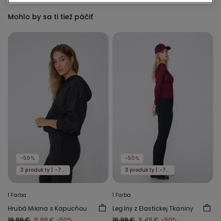
Mohlo by sa ti tiež páčiť
-50%
-50%
3 produkty | -70%
3 produkty | -70%
1 Farba
1 Farba
Hrubá Mikina s Kapucňou
Legíny z Elastickej Tkaniny
19,99 €
9,99 €
-50%
16,99 €
8,49 €
-50%