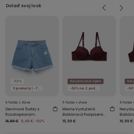
Dolaď svoj look
-50%
Recyklovaná čipka
Rec
3 produkty | -70%
-50% na 2. podprsenku
6 Farba v zľave
11 Farba v zľave
9 Farba 
Denimové Šortky s
Mierne Vystužená
Nevyst
Rozstrapkaným
Balkónová Podprsenka
Balkón
Okrajom
Wien z Recyklovanej
z Recyk
18,99 €
9,49 €
-50%
15,99 €
16,99 €
Čipky
Paris