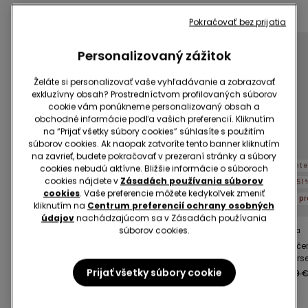
Dokončite propagáciu
3 produkty | -70%
Pokračovať bez prijatia
Personalizovaný zážitok
Želáte si personalizovať vaše vyhľadávanie a zobrazovať
exkluzívny obsah? Prostredníctvom profilovaných súborov
cookie vám ponúkneme personalizovaný obsah a
obchodné informácie podľa vašich preferencií. Kliknutím
na “Prijať všetky súbory cookies” súhlasíte s použitím
súborov cookies. Ak naopak zatvoríte tento banner kliknutím
na zavrieť, budete pokračovať v prezeraní stránky a súbory
Shaping efekt
Int
cookies nebudú aktívne. Bližšie informácie o súboroch
cookies nájdete v
Zásadách používania súborov
-50%
-50%
-51
cookies
. Vaše preferencie môžete kedykoľvek zmeniť
3 produkty | -70%
3 produkty | -70%
kliknutím na
Centrum preferencií ochrany osobných
údajov
nachádzajúcom sa v Zásadách používania
súborov cookies.
1 Farba
1 Farba
1 Farba
Tvarujúci Krátky Overal
Midi Sukňa zo Saténu
Potlače
s Neopracovaným
Podprs
22,99 €
11,49 €
-50%
Okrajom
Americ
Prijať všetky súbory cookie
19,99 €
9,99 €
-50%
24,99 
Natural 