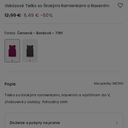
Viskózové Tielko so Širokými Ramienkami a Riasením
12,99 €
6,49 €
-50%
Farba:
Červená -
Bordová - 719Y
Popis
Kód položky: 1MC1130
Tielko so širokými ramienkami, riasením a výstrihom do V,
zhotovené z viskózy. Pohodlný strih.
Zloženie a pokyny na pranie