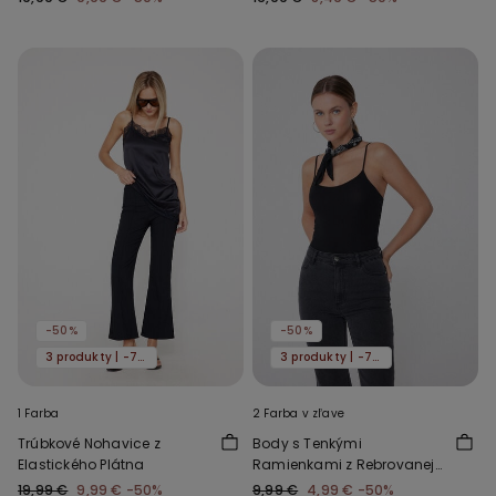
-50%
-50%
3 produkty | -70%
3 produkty | -70%
1 Farba
2 Farba v zľave
Trúbkové Nohavice z
Body s Tenkými
Elastického Plátna
Ramienkami z Rebrovanej
Bavlny
19,99 €
9,99 €
-50%
9,99 €
4,99 €
-50%