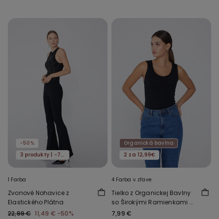
-50%
Organická bavlna
3 produkty | -70%
2 za 12,99€
1 Farba
4 Farba v zľave
Zvonové Nohavice z
Tielko z Organickej Bavlny
Elastického Plátna
so Širokými Ramienkami a
Oblúkovým Výstrihom
22,99 €
11,49 €
-50%
7,99 €