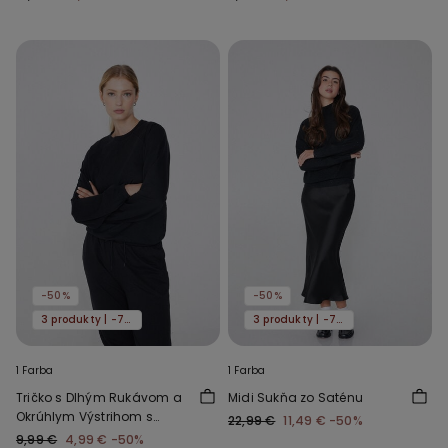
-50%
-50%
3 produkty | -70%
3 produkty | -70%
1 Farba
1 Farba
Tričko s Dlhým Rukávom a
Midi Sukňa zo Saténu
Okrúhlym Výstrihom s
22,99 €
11,49 €
-50%
Manžetami
9,99 €
4,99 €
-50%