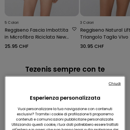
5
Colori
3
Colori
Reggiseno Fascia Imbottita
Reggiseno Natural Lif
in Microfibra Riciclata New
Triangolo Taglio Vivo
York
25.95 CHF
30.95 CHF
Tezenis sempre con te
Chiudi
Esperienza personalizzata
Vuoi personalizzare la tua navigazione con contenuti
esclusivi? Tramite i cookie di profilazione ti proporremo
contenuti e comunicazioni pubblicitarie personalizzate.
Scarica l'App
Utilizzando questi cookie, i tuoi dati potrebbero essere trattati
all'estero e in paesi che non hanno leggi sulla protezione dei