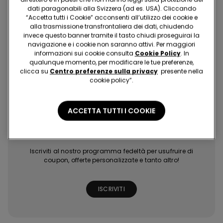
Acquista in modo facile e veloce, dove e quando vuoi!
dati paragonabili alla Svizzera (ad es. USA). Cliccando
“Accetta tutti i Cookie” acconsenti all’utilizzo dei cookie e
alla trasmissione transfrontaliera dei dati, chiudendo
invece questo banner tramite il tasto chiudi proseguirai la
navigazione e i cookie non saranno attivi. Per maggiori
informazioni sui cookie consulta
Cookie Policy
. In
qualunque momento, per modificare le tue preferenze,
clicca su
Centro preferenze sulla privacy
presente nella
Acquisti facili e
Ultime tendenze
Promozioni
Extra punti con
cookie policy”.
veloci
a portata di click
esclusive
giochi e missioni
ACCETTA TUTTI I COOKIE
Tezenis Talent
Iscriviti al nostro programma fedeltà per usufruire di
coupon, offerte personalizzate e tanto altro!
ISCRIVITI