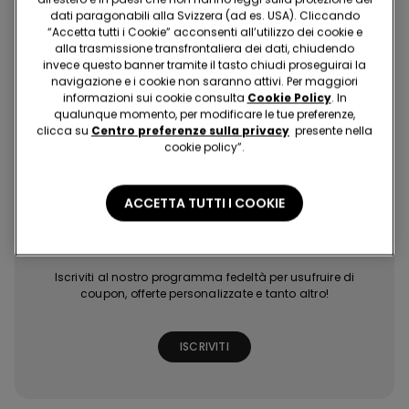
Acquista in modo facile e veloce, dove e quando vuoi!
dati paragonabili alla Svizzera (ad es. USA). Cliccando
“Accetta tutti i Cookie” acconsenti all’utilizzo dei cookie e
alla trasmissione transfrontaliera dei dati, chiudendo
invece questo banner tramite il tasto chiudi proseguirai la
navigazione e i cookie non saranno attivi. Per maggiori
informazioni sui cookie consulta
Cookie Policy
. In
qualunque momento, per modificare le tue preferenze,
clicca su
Centro preferenze sulla privacy
presente nella
Acquisti facili e
Ultime tendenze
Promozioni
Extra punti con
cookie policy”.
veloci
a portata di click
esclusive
giochi e missioni
ACCETTA TUTTI I COOKIE
Tezenis Talent
Iscriviti al nostro programma fedeltà per usufruire di
coupon, offerte personalizzate e tanto altro!
ISCRIVITI