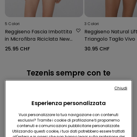
5
Colori
3
Colori
Reggiseno Fascia Imbottita
Reggiseno Natural Lif
in Microfibra Riciclata New
Triangolo Taglio Vivo
York
25.95 CHF
30.95 CHF
Tezenis sempre con te
Chiudi
Esperienza personalizzata
Vuoi personalizzare la tua navigazione con contenuti
esclusivi? Tramite i cookie di profilazione ti proporremo
contenuti e comunicazioni pubblicitarie personalizzate.
Scarica l'App
Utilizzando questi cookie, i tuoi dati potrebbero essere trattati
all'estero e in paesi che non hanno leggi sulla protezione dei