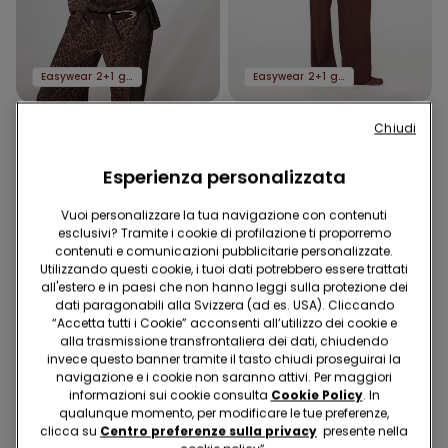
Easywear 2+1 gratis
Easywear 2+1 gratis
3 Colori
8 Colori
Chiudi
Maglia Blusa Manica Corta
T-Shirt in 100% Cotone con
in Tela Viscosa
Stampa
Esperienza personalizzata
23.95 CHF
19.95 CHF
Vuoi personalizzare la tua navigazione con contenuti
esclusivi? Tramite i cookie di profilazione ti proporremo
contenuti e comunicazioni pubblicitarie personalizzate.
Utilizzando questi cookie, i tuoi dati potrebbero essere trattati
all'estero e in paesi che non hanno leggi sulla protezione dei
dati paragonabili alla Svizzera (ad es. USA). Cliccando
“Accetta tutti i Cookie” acconsenti all’utilizzo dei cookie e
alla trasmissione transfrontaliera dei dati, chiudendo
invece questo banner tramite il tasto chiudi proseguirai la
navigazione e i cookie non saranno attivi. Per maggiori
informazioni sui cookie consulta
Cookie Policy
. In
qualunque momento, per modificare le tue preferenze,
clicca su
Centro preferenze sulla privacy
presente nella