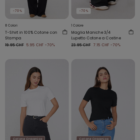
-70%
-70%
8 Colori
1 Colore
T-Shirt in 100% Cotone con
Maglia Maniche 3/4
Stampa
Lupetto Cotone a Costine
19.95 CHF
5.95 CHF
-70%
23.95 CHF
7.15 CHF
-70%
Cotone Organico
Cotone Organico