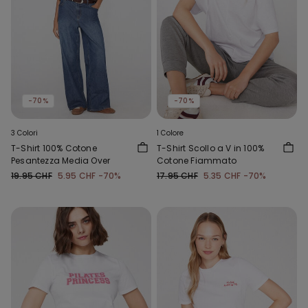
-70%
-70%
3 Colori
1 Colore
T-Shirt 100% Cotone
T-Shirt Scollo a V in 100%
Pesantezza Media Over
Cotone Fiammato
19.95 CHF
5.95 CHF
-70%
17.95 CHF
5.35 CHF
-70%