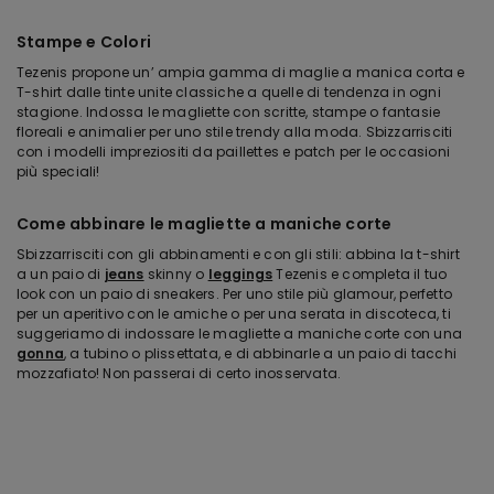
Stampe e Colori
Tezenis propone un’ ampia gamma di maglie a manica corta e
T-shirt dalle tinte unite classiche a quelle di tendenza in ogni
stagione. Indossa le magliette con scritte, stampe o fantasie
floreali e animalier per uno stile trendy alla moda. Sbizzarrisciti
con i modelli impreziositi da paillettes e patch per le occasioni
più speciali!
Come abbinare le magliette a maniche corte
Sbizzarrisciti con gli abbinamenti e con gli stili: abbina la t-shirt
a un paio di
jeans
skinny o
leggings
Tezenis e completa il tuo
look con un paio di sneakers. Per uno stile più glamour, perfetto
per un aperitivo con le amiche o per una serata in discoteca, ti
suggeriamo di indossare le magliette a maniche corte con una
gonna
, a tubino o plissettata, e di abbinarle a un paio di tacchi
mozzafiato! Non passerai di certo inosservata.