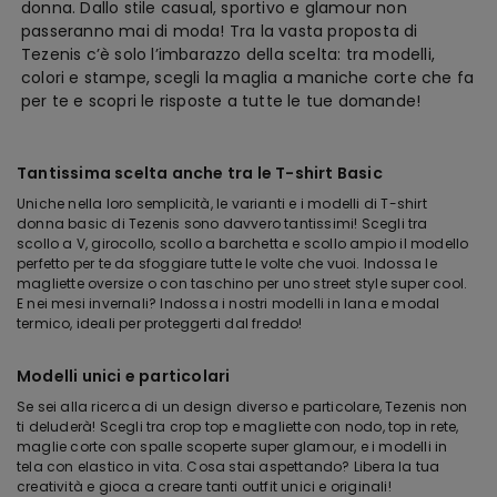
donna. Dallo stile casual, sportivo e glamour non
passeranno mai di moda! Tra la vasta proposta di
Tezenis c’è solo l’imbarazzo della scelta: tra modelli,
colori e stampe, scegli la maglia a maniche corte che fa
per te e scopri le risposte a tutte le tue domande!
Tantissima scelta anche tra le T-shirt Basic
Uniche nella loro semplicità, le varianti e i modelli di T-shirt
donna basic di Tezenis sono davvero tantissimi! Scegli tra
scollo a V, girocollo, scollo a barchetta e scollo ampio il modello
perfetto per te da sfoggiare tutte le volte che vuoi. Indossa le
magliette oversize o con taschino per uno street style super cool.
E nei mesi invernali? Indossa i nostri modelli in lana e modal
termico, ideali per proteggerti dal freddo!
Modelli unici e particolari
Se sei alla ricerca di un design diverso e particolare, Tezenis non
ti deluderà! Scegli tra crop top e magliette con nodo, top in rete,
maglie corte con spalle scoperte super glamour, e i modelli in
tela con elastico in vita. Cosa stai aspettando? Libera la tua
creatività e gioca a creare tanti outfit unici e originali!