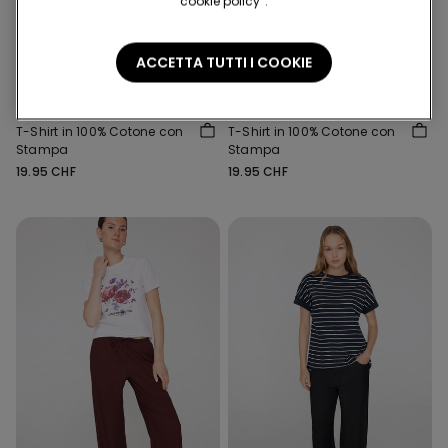
cookie policy”.
ACCETTA TUTTI I COOKIE
Easywear 2+1 gratis
Easywear 2+1 gratis
8 Colori
8 Colori
T-Shirt in 100% Cotone con
T-Shirt in 100% Cotone con
Stampa
Stampa
19.95 CHF
19.95 CHF