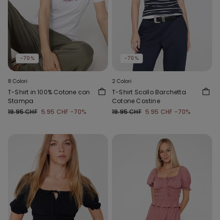
-70%
-70%
8 Colori
2 Colori
T-Shirt in 100% Cotone con
T-Shirt Scollo Barchetta
Stampa
Cotone Costine
19.95 CHF
5.95 CHF
-70%
19.95 CHF
5.95 CHF
-70%