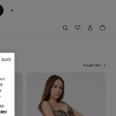
×
S
Zavřít
Použít filtr
ocí
ný
y
,
lší
vání