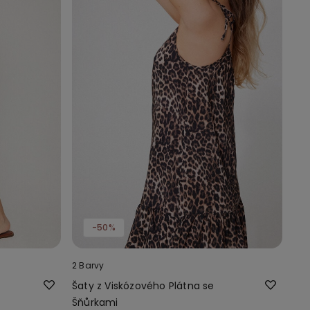
-50%
2 Barvy
Šaty z Viskózového Plátna se
Šňůrkami