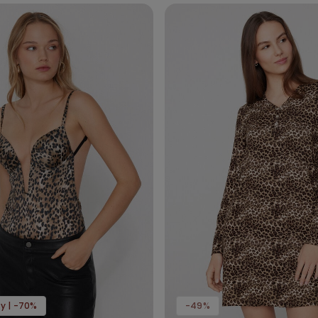
y | -70%
-49%