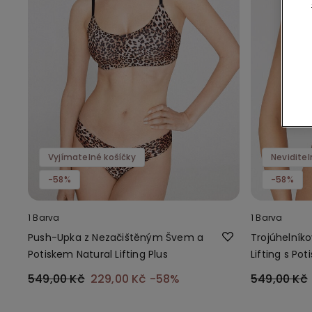
Vyjímatelné košíčky
Neviditel
-58%
-58%
1 Barva
1 Barva
Push-Upka z Nezačištěným Švem a
Trojúhelník
Potiskem Natural Lifting Plus
Lifting s P
Lemem
549,00 Kč
229,00 Kč
-58%
549,00 Kč