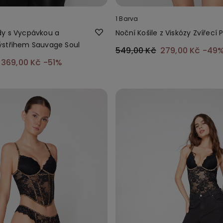
1 Barva
y s Vycpávkou a
Noční Košile z Viskózy Zvířecí P
ýstřihem Sauvage Soul
549,00 Kč
279,00 Kč
-49
369,00 Kč
-51%