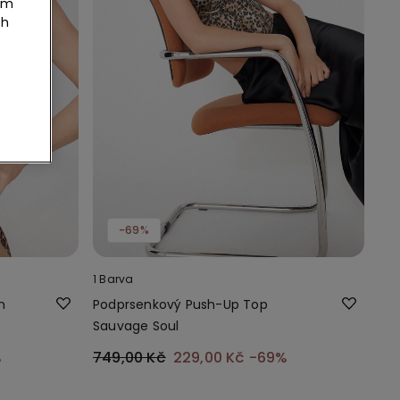
tím
ch
-69%
1 Barva
m
Podprsenkový Push-Up Top
Sauvage Soul
%
749,00 Kč
229,00 Kč
-69%