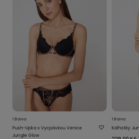
1 Barva
1 Barva
Push-Upka s Vycpávkou Venice
Kalhotky Ju
Jungle Glow
229,00 Kč