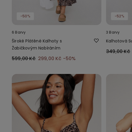
-50%
-52%
6 Barvy
3 Barvy
Široké Plátěné Kalhoty s
Kalhotová S
Žabičkovým Nabíráním
349,00 Kč
599,00 Kč
299,00 Kč
-50%