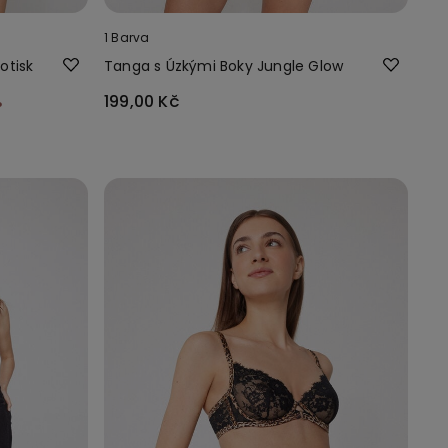
1 Barva
otisk
Tanga s Úzkými Boky Jungle Glow
%
199,00 Kč