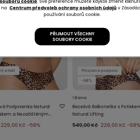
souborů cookie
. Své preference můžete kdykoli změnit kliknu
na
Centrum předvoleb ochrany osobních údajů
v Zásadá
používání souborů cookie.
PŘIJMOUT VŠECHNY
SOUBORY COOKIE
ný efekt
Přirozená podpora
-58%
1 Barva
ová Podprsenka Natural
Bezešvá Balkonetka s Potiske
otiskem a Nezačištěným
Natural Lifting
229,00 Kč
-58%
549,00 Kč
229,00 Kč
-58