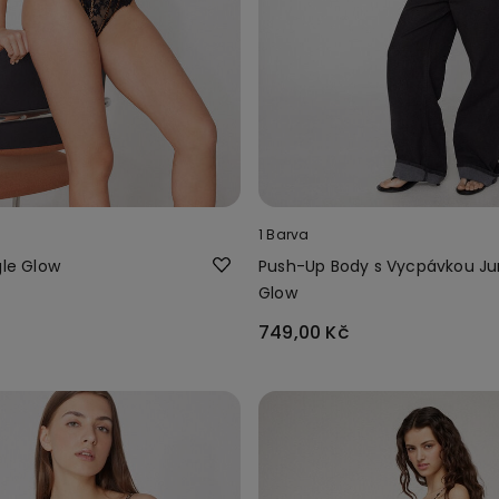
1 Barva
gle Glow
Push-Up Body s Vycpávkou Ju
Glow
749,00 Kč