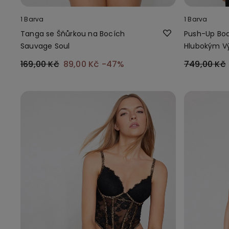
1 Barva
1 Barva
Tanga se Šňůrkou na Bocích
Push-Up Bod
Sauvage Soul
Hlubokým V
169,00 Kč
89,00 Kč
-47%
749,00 Kč