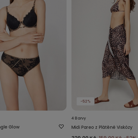
-52%
4 Barvy
ngle Glow
Midi Pareo z Plátěné Viskózy