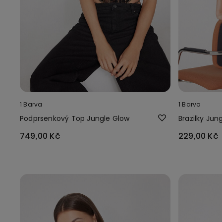
1 Barva
1 Barva
Podprsenkový Top Jungle Glow
Brazilky Jun
749,00 Kč
229,00 Kč