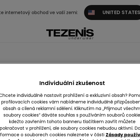
UNITED STATE
te internetový obchod ve vaší zemi:
Individuální zkušenost
Chcete individuálně nastavit prohlížení a exkluzivní obsah? Pom
profilovacích cookies vám nabídneme individuálně přizpůsobe
obsah a cílená reklamní sdělení. Kliknutím na „Přijmout všechn
soubory cookies“ dáváte souhlas s používáním souborů cookie
kdežto zavřením tohoto banneru tlačítkem zavřít můžete
pokračovat v prohlížení, ale soubory cookies nebudou aktivní. Da
nformace o souborech cookies naleznete v části
Zásady použí