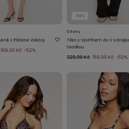
-52%
5 Barvy
ukně z Plátěné Viskózy
Tílko s Výstřihem do V a Krajk
Vsadkou
169,00 Kč
-52%
329,00 Kč
159,00 Kč
-52%