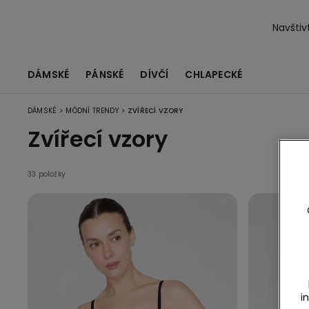
Navštiv
DÁMSKÉ
PÁNSKÉ
DÍVČÍ
CHLAPECKÉ
>
>
DÁMSKÉ
MÓDNÍ TRENDY
ZVÍŘECÍ VZORY
Zvířecí vzory
33 položky
i