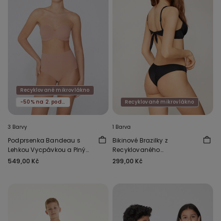
Recyklované mikrovlákno
-50% na 2. podprsenku
Recyklované mikrovlákno
3 Barvy
1 Barva
Podprsenka Bandeau s
Bikinové Brazilky z
Lehkou Vycpávkou a Plným
Recyklovaného
Krytím z Recyklovaného
Mikrovlákna
549,00 Kč
299,00 Kč
Mikrovlákna