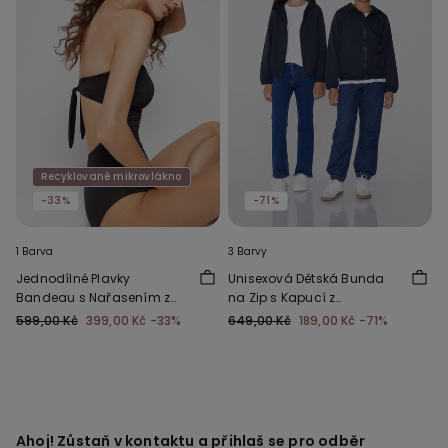
Recyklované mikrovlákno
-33%
-71%
1 Barva
3 Barvy
Jednodílné Plavky
Unisexová Dětská Bunda
Bandeau s Nařasením z
na Zip s Kapucí z
Recyklovaného
Funkčního Materiálu
599,00 Kč
399,00 Kč
-33%
649,00 Kč
189,00 Kč
-71%
Mikrovlákna
Ahoj! Zůstaň v kontaktu a přihlaš se pro odběr