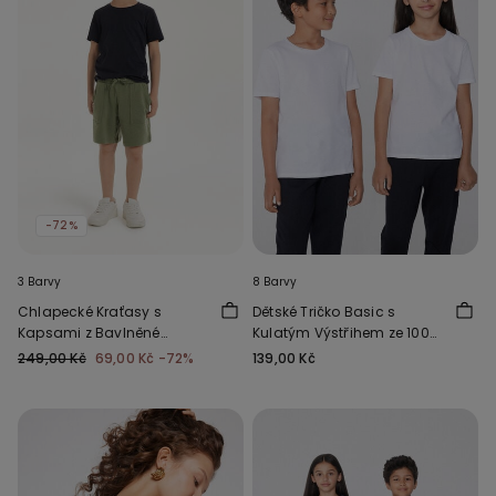
-72%
3 Barvy
8 Barvy
Chlapecké Kraťasy s
Dětské Tričko Basic s
Kapsami z Bavlněné
Kulatým Výstřihem ze 100%
Teplákoviny
Bavlny Unisex
249,00 Kč
69,00 Kč
-72%
139,00 Kč