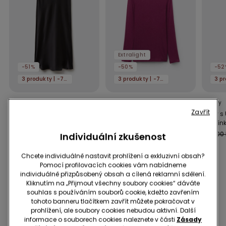
Extralight
-51%
-50%
-52
3 produkty | -70%
3 produkty | -70%
1 Barva
6 Barvy
3 Barvy
Zavřít
Midi Sukně z Atlasu
Lehké triko s
Body s
lodičkovým výstřihem z
Ramínk
649,00 Kč
319,00 Kč
-51%
merino vlny
399,00 Kč
199,00 Kč
-50%
349,00
Individuální zkušenost
Chcete individuálně nastavit prohlížení a exkluzivní obsah?
Pomocí profilovacích cookies vám nabídneme
individuálně přizpůsobený obsah a cílená reklamní sdělení.
Mohlo by se líbit také
Kliknutím na „Přijmout všechny soubory cookies“ dáváte
souhlas s používáním souborů cookie, kdežto zavřením
tohoto banneru tlačítkem zavřít můžete pokračovat v
prohlížení, ale soubory cookies nebudou aktivní. Další
informace o souborech cookies naleznete v části
Zásady