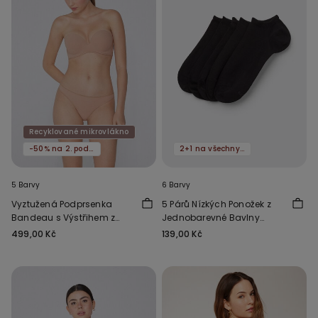
Recyklované mikrovlákno
-50% na 2. podprsenku
2+1 na všechny ponožky
5 Barvy
6 Barvy
Vyztužená Podprsenka
5 Párů Nízkých Ponožek z
Bandeau s Výstřihem z
Jednobarevné Bavlny
Recyklovaného
Unisex
499,00 Kč
139,00 Kč
Mikrovlákna