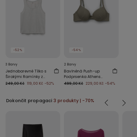
-52%
-54%
3 Barvy
2 Barvy
Jednobarevné Tílko s
Bavlněná Push-up
Širokými Ramínky z
Podprsenka Athens
Bavlny
Cutie
249,00 Kč
119,00 Kč
-52%
499,00 Kč
229,00 Kč
-54%
Dokončit propagaci
3 produkty | -70%