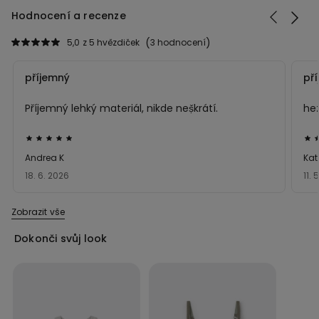
Hodnocení a recenze
5,0
z 5 hvězdiček
3 hodnocení
příjemný
př
Příjemný lehký materiál, nikde neṣ̌krátí.
he
Hodnocení:
Ho
5
5
Andrea K
Kat
z 5
z 5
18. 6. 2026
11. 
Zobrazit vše
Dokonči svůj look